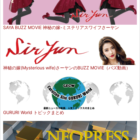
SAYA BUZZ MOVIE 神秘の嫁-ミステリアスワイフさーヤン
神秘の嫁(Mysterious wife)さーヤンのBUZZ MOVIE（バズ動画）
GURURI World トピックまとめ