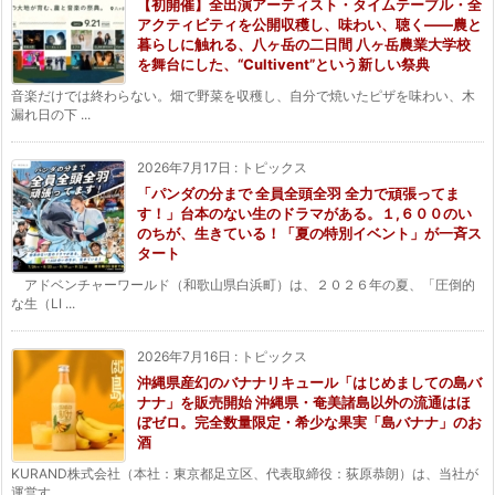
【初開催】全出演アーティスト・タイムテーブル・全
アクティビティを公開収穫し、味わい、聴く——農と
暮らしに触れる、八ヶ岳の二日間 八ヶ岳農業大学校
を舞台にした、“Cultivent”という新しい祭典
音楽だけでは終わらない。畑で野菜を収穫し、自分で焼いたピザを味わい、木
漏れ日の下 ...
2026年7月17日
:
トピックス
「パンダの分まで 全員全頭全羽 全力で頑張ってま
す！」台本のない生のドラマがある。１,６００のい
のちが、生きている！「夏の特別イベント」が一斉ス
タート
アドベンチャーワールド（和歌山県白浜町）は、２０２６年の夏、「圧倒的
な生（LI ...
2026年7月16日
:
トピックス
沖縄県産幻のバナナリキュール「はじめましての島バ
ナナ」を販売開始 沖縄県・奄美諸島以外の流通はほ
ぼゼロ。完全数量限定・希少な果実「島バナナ」のお
酒
KURAND株式会社（本社：東京都足立区、代表取締役：荻原恭朗）は、当社が
運営す ...