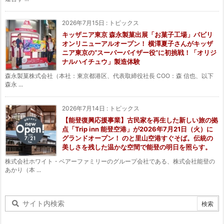
2026年7月15日
:
トピックス
キッザニア東京 森永製菓出展「お菓子工場」パビリ
オンリニューアルオープン！ 横澤夏子さんがキッザ
ニア東京の“スーパーバイザー役”に初挑戦！「オリジ
ナルハイチュウ」製造体験
森永製菓株式会社（本社：東京都港区、代表取締役社長 COO：森 信也、以下
森永 ...
2026年7月14日
:
トピックス
【能登復興応援事業】古民家を再生した新しい旅の拠
点「Trip inn 能登空港」が2026年7月21日（火）に
グランドオープン！ のと里山空港すぐそば。伝統の
美しさを残した温かな空間で能登の明日を照らす。
株式会社ホワイト・ベアーファミリーのグループ会社である、株式会社能登の
あかり（本 ...