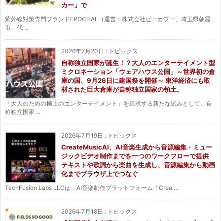
カー」で
紫外線対策専門ブランドEPOCHAL（運営：株式会社ピーカブー、埼玉県朝霞
市、代 ...
2026年7月20日
:
トピックス
自称独立国家が誕生！？大人のエンターテイメント型
ミクロネーション「ウェアハウス公国」～世界初の倉
庫の国、9月26日に建国祭を開催～ 東洋経済にも取
材された巨大倉庫が自称独立国家の領土。
「大人のための極上のエンターテイメント」を追求する新たな試みとして、自
称独立国家 ...
2026年7月19日
:
トピックス
CreateMusicAI、AI音楽生成から音源編集・ミュー
ジックビデオ制作までを一つのワークフローで提供
テキストや歌詞から楽曲を生成し、音源編集から動画
化までブラウザ上でつなぐ
TechFusion Labs LLCは、AI音楽制作プラットフォーム「Crea ...
2026年7月18日
:
トピックス