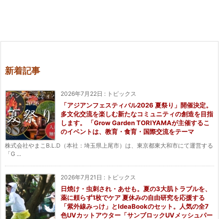
新着記事
2026年7月22日
:
トピックス
「アジアンフェスティバル2026 夏祭り」開催決定。
多文化交流を楽しむ新たなコミュニティの創造を目指
します。 「Grow Garden TORIYAMAが主催するこ
のイベントは、教育・食育・国際交流をテーマ
株式会社やまこB.L.D（本社：埼玉県上尾市）は、東京都東大和市にて運営する
「G ...
2026年7月21日
:
トピックス
日焼け・虫刺され・あせも。夏の3大肌トラブルを、
薬に頼らず1枚でケア 夏休みの自由研究を応援する
「紫外線みっけ」とIdeaBookのセット。人気の全7
色UVカットアウター「サンブロックUVメッシュパー