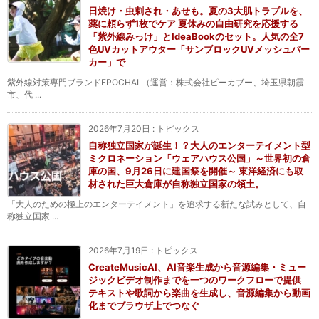
日焼け・虫刺され・あせも。夏の3大肌トラブルを、
薬に頼らず1枚でケア 夏休みの自由研究を応援する
「紫外線みっけ」とIdeaBookのセット。人気の全7
色UVカットアウター「サンブロックUVメッシュパー
カー」で
紫外線対策専門ブランドEPOCHAL（運営：株式会社ピーカブー、埼玉県朝霞
市、代 ...
2026年7月20日
:
トピックス
自称独立国家が誕生！？大人のエンターテイメント型
ミクロネーション「ウェアハウス公国」～世界初の倉
庫の国、9月26日に建国祭を開催～ 東洋経済にも取
材された巨大倉庫が自称独立国家の領土。
「大人のための極上のエンターテイメント」を追求する新たな試みとして、自
称独立国家 ...
2026年7月19日
:
トピックス
CreateMusicAI、AI音楽生成から音源編集・ミュー
ジックビデオ制作までを一つのワークフローで提供
テキストや歌詞から楽曲を生成し、音源編集から動画
化までブラウザ上でつなぐ