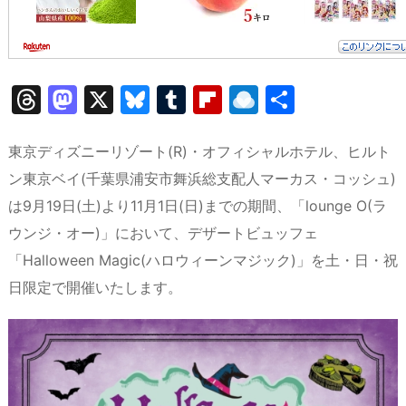
T
M
X
Bl
T
Fl
R
共
hr
a
u
u
ip
ai
有
e
st
e
m
b
n
東京ディズニーリゾート(R)・オフィシャルホテル、ヒルト
a
o
s
bl
o
dr
ン東京ベイ(千葉県浦安市舞浜総支配人マーカス・コッシュ)
は9月19日(土)より11月1日(日)までの期間、「lounge O(ラ
d
d
k
r
ar
o
ウンジ・オー)」において、デザートビュッフェ
s
o
y
d
p.
「Halloween Magic(ハロウィーンマジック)」を土・日・祝
n
io
日限定で開催いたします。