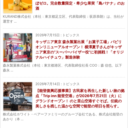
ぼゼロ。完全数量限定・希少な果実「島バナナ」のお
酒
KURAND株式会社（本社：東京都足立区、代表取締役：荻原恭朗）は、当社が
運営す ...
2026年7月15日
:
トピックス
キッザニア東京 森永製菓出展「お菓子工場」パビリ
オンリニューアルオープン！ 横澤夏子さんがキッザ
ニア東京の“スーパーバイザー役”に初挑戦！「オリジ
ナルハイチュウ」製造体験
森永製菓株式会社（本社：東京都港区、代表取締役社長 COO：森 信也、以下
森永 ...
2026年7月14日
:
トピックス
【能登復興応援事業】古民家を再生した新しい旅の拠
点「Trip inn 能登空港」が2026年7月21日（火）に
グランドオープン！ のと里山空港すぐそば。伝統の
美しさを残した温かな空間で能登の明日を照らす。
株式会社ホワイト・ベアーファミリーのグループ会社である、株式会社能登の
あかり（本 ...