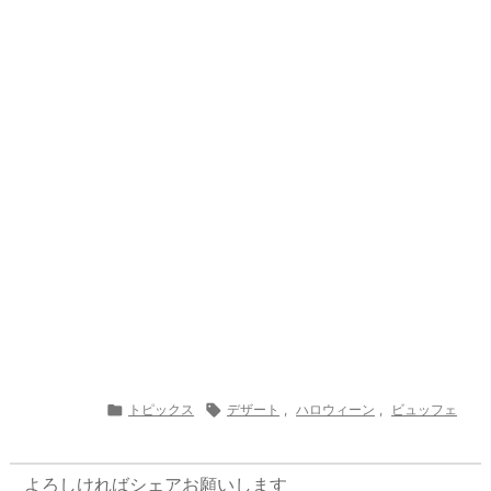
e
st
e
m
b
n
a
o
s
bl
o
dr
d
d
k
r
ar
o
s
o
y
d
p.
n
io

トピックス

デザート
,
ハロウィーン
,
ビュッフェ
よろしければシェアお願いします