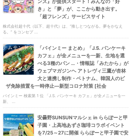
ンズ』が提供スタート！みんなの「好
き」と「夢」が、ここから動き出す。
「超フレンズ」サービスサイト
株式会社超十代（以下、超十代）は、“推しとつながる。夢をかなえ
る。” をコンセプ ...
「バインミー まとめ」「J.S. パンケーキ
カフェ」が全メニューを一新、生地を選
べる3種のパン …・情報誌「みたから」が
ウェブマガジンヘ アトレヴィ三鷹が杏林
大と連携し制作・ベトナム、韓国人のビ
ザ免除措置を一時停止―新型コロナ対策 [社会
バインミー 検索第 1 位 「J.S. パンケーキ カフェ」が全メニューを一
新、 ...
安曇野SUNSUNマルシェ in ららぽーと甲
子園・上高地あずさ珈琲コラボイベント
を7/25～27に開催 ららぽーと甲子園で安