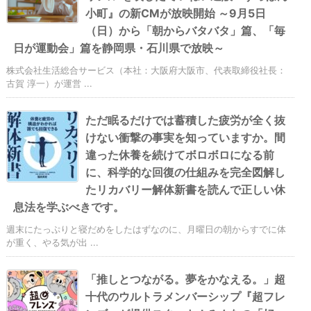
小町』の新CMが放映開始 ～9月5日
（日）から「朝からバタバタ」篇、「毎
日が運動会」篇を静岡県・石川県で放映～
株式会社生活総合サービス（本社：大阪府大阪市、代表取締役社長：
古賀 淳一）が運営 ...
ただ眠るだけでは蓄積した疲労が全く抜
けない衝撃の事実を知っていますか。間
違った休養を続けてボロボロになる前
に、科学的な回復の仕組みを完全図解し
たリカバリー解体新書を読んで正しい休
息法を学ぶべきです。
週末にたっぷりと寝だめをしたはずなのに、月曜日の朝からすでに体
が重く、やる気が出 ...
「推しとつながる。夢をかなえる。」超
十代のウルトラメンバーシップ『超フレ