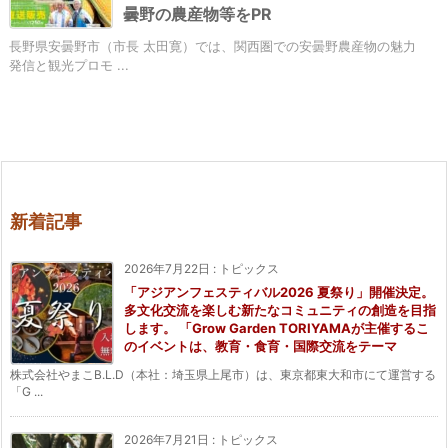
曇野の農産物等をPR
長野県安曇野市（市長 太田寛）では、関西圏での安曇野農産物の魅力
発信と観光プロモ ...
新着記事
2026年7月22日
:
トピックス
「アジアンフェスティバル2026 夏祭り」開催決定。
多文化交流を楽しむ新たなコミュニティの創造を目指
します。 「Grow Garden TORIYAMAが主催するこ
のイベントは、教育・食育・国際交流をテーマ
株式会社やまこB.L.D（本社：埼玉県上尾市）は、東京都東大和市にて運営する
「G ...
2026年7月21日
:
トピックス