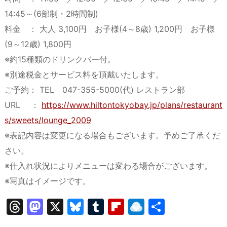
14:45～(6部制・2時間制)
料金 ： 大人 3,100円 お子様(4～8歳) 1,200円 お子様
(9～12歳) 1,800円
※約15種類のドリンクバー付。
※別途税金とサービス料を頂戴いたします。
ご予約： TEL 047-355-5000(代) レストラン部
URL ：
https://www.hiltontokyobay.jp/plans/restaurant
s/sweets/lounge_2009
※表記内容は変更になる場合もございます。予めご了承くだ
さい。
※仕入れ状況によりメニューは変わる場合がございます。
※写真はイメージです。
T
M
X
Bl
T
Fl
R
共
hr
a
u
u
ip
ai
有