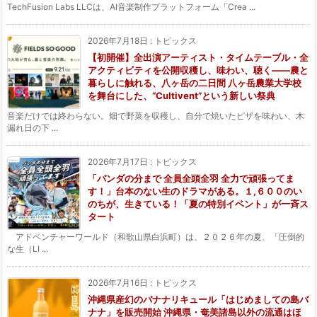
TechFusion Labs LLCは、AI音楽制作プラットフォーム「Crea ...
2026年7月18日
:
トピックス
【初開催】全出演アーティスト・タイムテーブル・全
アクティビティを公開収穫し、味わい、聴く——農と
暮らしに触れる、八ヶ岳の二日間 八ヶ岳農業大学校
を舞台にした、“Cultivent”という新しい祭典
音楽だけでは終わらない。畑で野菜を収穫し、自分で焼いたピザを味わい、木
漏れ日の下 ...
2026年7月17日
:
トピックス
「パンダの分まで 全員全頭全羽 全力で頑張ってま
す！」台本のない生のドラマがある。１,６００のい
のちが、生きている！「夏の特別イベント」が一斉ス
タート
アドベンチャーワールド（和歌山県白浜町）は、２０２６年の夏、「圧倒的
な生（LI ...
2026年7月16日
:
トピックス
沖縄県産幻のバナナリキュール「はじめましての島バ
ナナ」を販売開始 沖縄県・奄美諸島以外の流通はほ