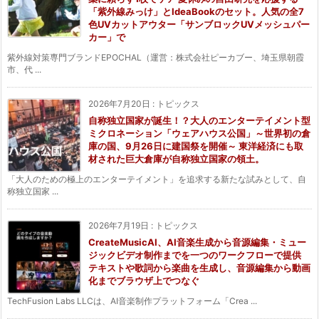
「紫外線みっけ」とIdeaBookのセット。人気の全7
色UVカットアウター「サンブロックUVメッシュパー
カー」で
紫外線対策専門ブランドEPOCHAL（運営：株式会社ピーカブー、埼玉県朝霞
市、代 ...
2026年7月20日
:
トピックス
自称独立国家が誕生！？大人のエンターテイメント型
ミクロネーション「ウェアハウス公国」～世界初の倉
庫の国、9月26日に建国祭を開催～ 東洋経済にも取
材された巨大倉庫が自称独立国家の領土。
「大人のための極上のエンターテイメント」を追求する新たな試みとして、自
称独立国家 ...
2026年7月19日
:
トピックス
CreateMusicAI、AI音楽生成から音源編集・ミュー
ジックビデオ制作までを一つのワークフローで提供
テキストや歌詞から楽曲を生成し、音源編集から動画
化までブラウザ上でつなぐ
TechFusion Labs LLCは、AI音楽制作プラットフォーム「Crea ...