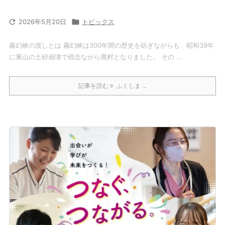

2026年5月20日

トピックス
霧幻峡の渡しとは 霧幻峡は300年間の歴史を紡ぎながらも、昭和39年
に裏山の土砂崩壊で残念ながら廃村となりました。 その ...
記事を読む
ふくしま ...