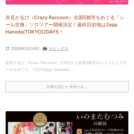
赤見かるび（Crazy Raccoon）全国5都市をめぐる「シ
ール交換」ソロツアー開催決定！最終目的地はZepp
Haneda(TOKYO)2DAYS！

2026年5月24日

トピックス
赤見かるび（Crazy Raccoon）が6月から全国4都市のショッピングモ
ールをめぐり、7月のZepp Haneda( ...
記事を読む
赤見かる ...