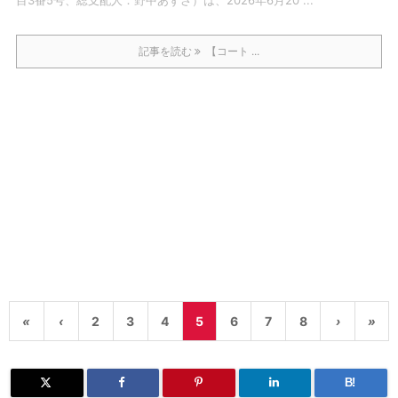
記事を読む
【コート ...
«
‹
2
3
4
5
6
7
8
›
»
B!