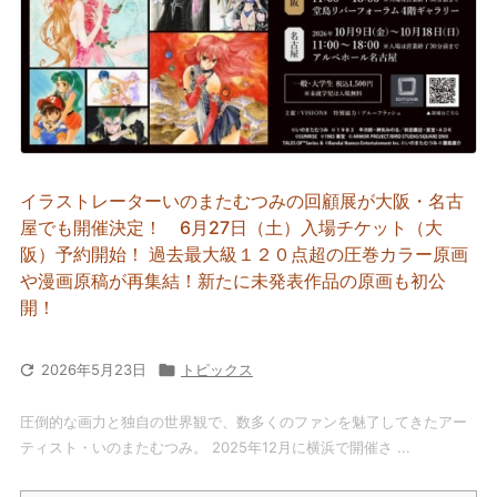
イラストレーターいのまたむつみの回顧展が大阪・名古
屋でも開催決定！ 6月27日（土）入場チケット（大
阪）予約開始！ 過去最大級１２０点超の圧巻カラー原画
や漫画原稿が再集結！新たに未発表作品の原画も初公
開！

2026年5月23日

トピックス
圧倒的な画力と独自の世界観で、数多くのファンを魅了してきたアー
ティスト・いのまたむつみ。 2025年12月に横浜で開催さ ...