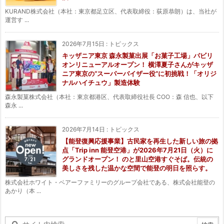
KURAND株式会社（本社：東京都足立区、代表取締役：荻原恭朗）は、当社が
運営す ...
2026年7月15日
:
トピックス
キッザニア東京 森永製菓出展「お菓子工場」パビリ
オンリニューアルオープン！ 横澤夏子さんがキッザ
ニア東京の“スーパーバイザー役”に初挑戦！「オリジ
ナルハイチュウ」製造体験
森永製菓株式会社（本社：東京都港区、代表取締役社長 COO：森 信也、以下
森永 ...
2026年7月14日
:
トピックス
【能登復興応援事業】古民家を再生した新しい旅の拠
点「Trip inn 能登空港」が2026年7月21日（火）に
グランドオープン！ のと里山空港すぐそば。伝統の
美しさを残した温かな空間で能登の明日を照らす。
株式会社ホワイト・ベアーファミリーのグループ会社である、株式会社能登の
あかり（本 ...