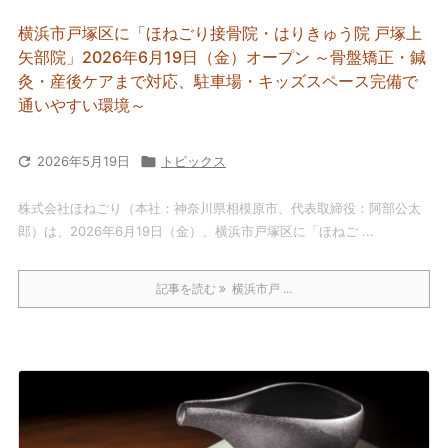
横浜市戸塚区に「ほねごり接骨院・はりきゅう院 戸塚上
矢部院」2026年6月19日（金）オープン ～骨盤矯正・鍼
灸・産後ケアまで対応、駐車場・キッズスペース完備で
通いやすい環境～

2026年5月19日

トピックス
株式会社ほねごり（本社：神奈川県相模原市、代表取締役：阿部公太
郎）は、2026年6月19日（金）、横浜市戸塚区に「ほねご ...
記事を読む
横浜市戸 ...