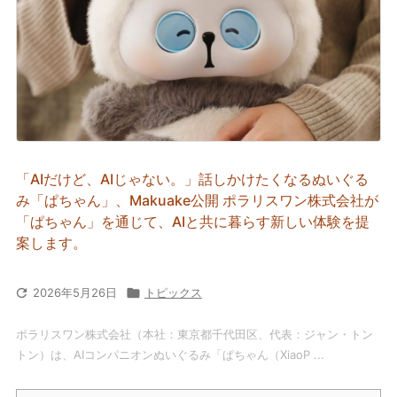
「AIだけど、AIじゃない。」話しかけたくなるぬいぐる
み「ぱちゃん」、Makuake公開 ポラリスワン株式会社が
「ぱちゃん」を通じて、AIと共に暮らす新しい体験を提
案します。

2026年5月26日

トピックス
ポラリスワン株式会社（本社：東京都千代田区、代表：ジャン・トン
トン）は、AIコンパニオンぬいぐるみ「ぱちゃん（XiaoP ...