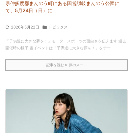
県仲多度郡まんのう町にある国営讃岐まんのう公園に
て、5月24日（日）に

2026年5月22日

トピックス
「子供達に大きな夢を！」モータースポーツの面白さを伝えます 過去
開催時の様子 当イベントは「子供達に大きな夢を！」をテー ...
記事を読む
夢のスー ...