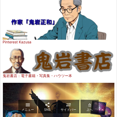
Pinterest Kazusa
鬼岩書店：電子書籍・写真集・ハウツー本




メニュー
SNS
サイドバー
上へ