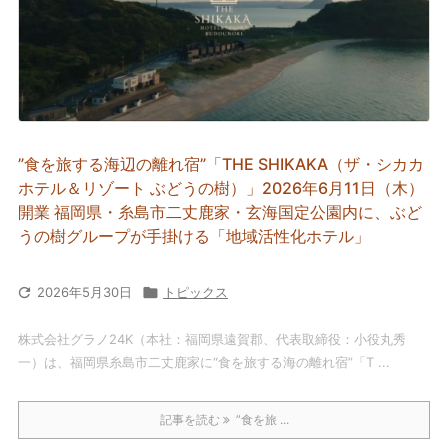
”食を旅する海辺の離れ宿”「THE SHIKAKA（ザ・シカカ
ホテル＆リゾート ぶどうの樹）」2026年6月11日（木）
開業 福岡県・糸島市二丈鹿家・玄海国定公園内に、ぶど
うの樹グループが手掛ける「地域活性化ホテル」

2026年5月30日

トピックス
株式会社グラノ24K（本社：福岡県遠賀郡、代表取締役：小役丸秀
一）は、福岡県糸島市二丈鹿家に“食を旅する海の離れ宿”「T ...
記事を読む
”食を旅 ...