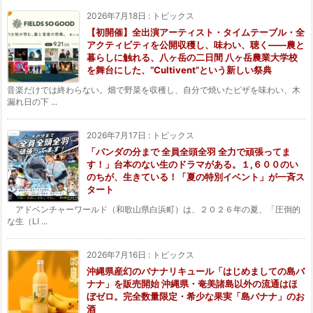
2026年7月18日
:
トピックス
【初開催】全出演アーティスト・タイムテーブル・全
アクティビティを公開収穫し、味わい、聴く——農と
暮らしに触れる、八ヶ岳の二日間 八ヶ岳農業大学校
を舞台にした、“Cultivent”という新しい祭典
音楽だけでは終わらない。畑で野菜を収穫し、自分で焼いたピザを味わい、木
漏れ日の下 ...
2026年7月17日
:
トピックス
「パンダの分まで 全員全頭全羽 全力で頑張ってま
す！」台本のない生のドラマがある。１,６００のい
のちが、生きている！「夏の特別イベント」が一斉ス
タート
アドベンチャーワールド（和歌山県白浜町）は、２０２６年の夏、「圧倒的
な生（LI ...
2026年7月16日
:
トピックス
沖縄県産幻のバナナリキュール「はじめましての島バ
ナナ」を販売開始 沖縄県・奄美諸島以外の流通はほ
ぼゼロ。完全数量限定・希少な果実「島バナナ」のお
酒