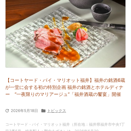
【コートヤード・バイ・マリオット福井】福井の銘酒6蔵
が一堂に会する初の特別企画 福井の銘酒とホテルディナ
ー “一夜限りのマリアージュ”「福井酒蔵の饗宴」開催

2026年5月18日

トピックス
コートヤード・バイ・マリオット福井（所在地：福井県福井市中央1丁
目3番5号、総支配人：野中あずさ）は、2026年6月20 ...