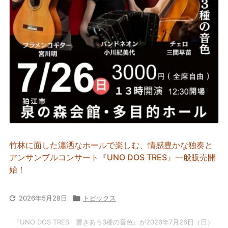
竹林に面した瀟洒なホールで楽しむ、情感豊かな独奏と
アンサンブルコンサート『UNO DOS TRES』一般販売開
始！

2026年5月28日

トピックス
『UNO DOS TRES 響きあう3種の音色』が2026年7月26日（日）