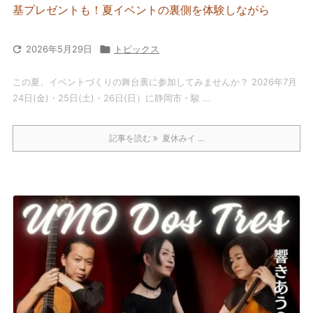
基プレゼントも！夏イベントの裏側を体験しながら

2026年5月29日

トピックス
この夏、イベントづくりの舞台裏に参加してみませんか？ 2026年7月
24日(金)・25日(土)・26日(日）に静岡市・駿 ...
記事を読む
夏休みイ ...