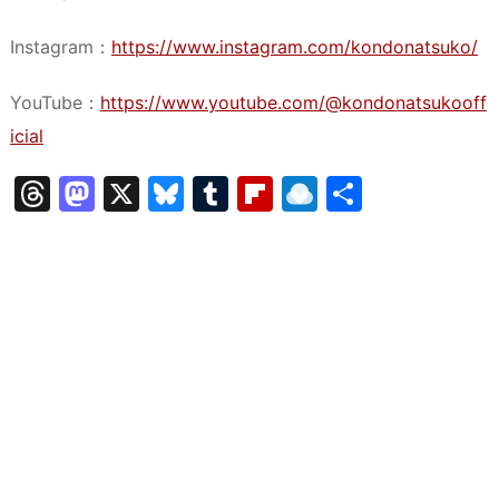
Instagram：
https://www.instagram.com/kondonatsuko/
YouTube：
https://www.youtube.com/@kondonatsukooff
icial
T
M
X
Bl
T
Fl
R
共
hr
a
u
u
ip
ai
有
e
st
e
m
b
n
a
o
s
bl
o
dr
d
d
k
r
ar
o
s
o
y
d
p.
n
io