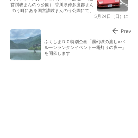
営讃岐まんのう公園） 香川県仲多度郡まん
のう町にある国営讃岐まんのう公園にて、
5月24日（日）に

Prev
ふくしまＤＣ特別企画「霧幻峡の渡し×バ
ルーンランタンイベント―霧灯りの夜―」
を開催します