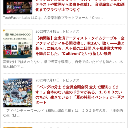
テキストや歌詞から楽曲を生成し、音源編集から動画
化までブラウザ上でつなぐ
TechFusion Labs LLCは、AI音楽制作プラットフォーム「Crea ...
2026年7月18日
:
トピックス
【初開催】全出演アーティスト・タイムテーブル・全
アクティビティを公開収穫し、味わい、聴く——農と
暮らしに触れる、八ヶ岳の二日間 八ヶ岳農業大学校
を舞台にした、“Cultivent”という新しい祭典
音楽だけでは終わらない。畑で野菜を収穫し、自分で焼いたピザを味わい、木
漏れ日の下 ...
2026年7月17日
:
トピックス
「パンダの分まで 全員全頭全羽 全力で頑張ってま
す！」台本のない生のドラマがある。１,６００のい
のちが、生きている！「夏の特別イベント」が一斉ス
タート
アドベンチャーワールド（和歌山県白浜町）は、２０２６年の夏、「圧倒的
な生（LI ...