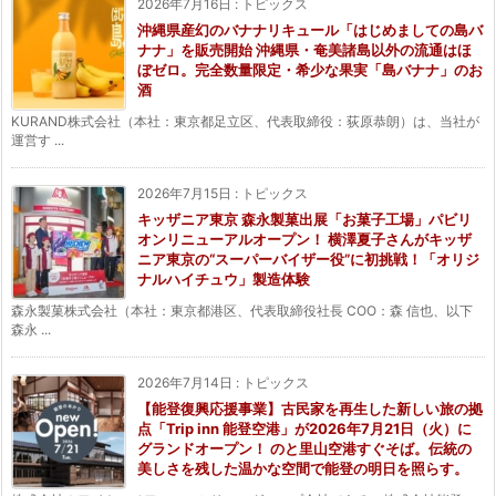
2026年7月16日
:
トピックス
沖縄県産幻のバナナリキュール「はじめましての島バ
ナナ」を販売開始 沖縄県・奄美諸島以外の流通はほ
ぼゼロ。完全数量限定・希少な果実「島バナナ」のお
酒
KURAND株式会社（本社：東京都足立区、代表取締役：荻原恭朗）は、当社が
運営す ...
2026年7月15日
:
トピックス
キッザニア東京 森永製菓出展「お菓子工場」パビリ
オンリニューアルオープン！ 横澤夏子さんがキッザ
ニア東京の“スーパーバイザー役”に初挑戦！「オリジ
ナルハイチュウ」製造体験
森永製菓株式会社（本社：東京都港区、代表取締役社長 COO：森 信也、以下
森永 ...
2026年7月14日
:
トピックス
【能登復興応援事業】古民家を再生した新しい旅の拠
点「Trip inn 能登空港」が2026年7月21日（火）に
グランドオープン！ のと里山空港すぐそば。伝統の
美しさを残した温かな空間で能登の明日を照らす。