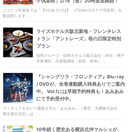
ゲ倶楽部」2/18（金）20時放送開始！
ニコニコ生放送では「【Vのあそびば】 VTuberのボドゲ倶楽部」を
配信致します ...
ライズホテル大阪北新地・フレンチレス
トラン「アントレーズ」母の日限定特別
プラン
信和グループ・信和ホテルズ株式会社（本社：神戸
市東灘区、代表取締役：前田 裕幸） ...
『シャングリラ・フロンティア』Blu-ray
/ DVDが、全巻連動購入特典ありでご案内
中。 Vol.1には早期予約特典も！あみあみ
にて予約受付中。
フィギュア＆ホビー通販大手の「あみあみ」（運営：大網株式会社、
東京都文京区）は、 ...
10年続く歴史ある横浜北仲マルシェが、