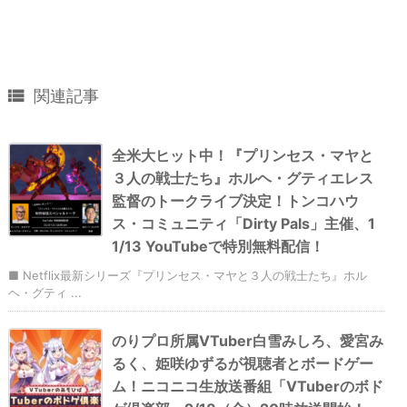

関連記事
全米大ヒット中！『プリンセス・マヤと
３人の戦士たち』ホルヘ・グティエレス
監督のトークライブ決定！トンコハウ
ス・コミュニティ「Dirty Pals」主催、1
1/13 YouTubeで特別無料配信！
■ Netflix最新シリーズ『プリンセス・マヤと３人の戦士たち』ホル
ヘ・グティ ...
のりプロ所属VTuber白雪みしろ、愛宮み
るく、姫咲ゆずるが視聴者とボードゲー
ム！ニコニコ生放送番組「VTuberのボド