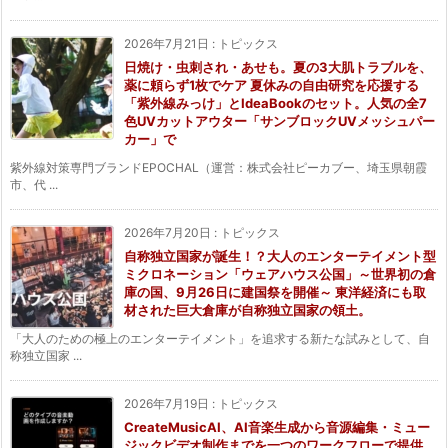
2026年7月21日
:
トピックス
日焼け・虫刺され・あせも。夏の3大肌トラブルを、
薬に頼らず1枚でケア 夏休みの自由研究を応援する
「紫外線みっけ」とIdeaBookのセット。人気の全7
色UVカットアウター「サンブロックUVメッシュパー
カー」で
紫外線対策専門ブランドEPOCHAL（運営：株式会社ピーカブー、埼玉県朝霞
市、代 ...
2026年7月20日
:
トピックス
自称独立国家が誕生！？大人のエンターテイメント型
ミクロネーション「ウェアハウス公国」～世界初の倉
庫の国、9月26日に建国祭を開催～ 東洋経済にも取
材された巨大倉庫が自称独立国家の領土。
「大人のための極上のエンターテイメント」を追求する新たな試みとして、自
称独立国家 ...
2026年7月19日
:
トピックス
CreateMusicAI、AI音楽生成から音源編集・ミュー
ジックビデオ制作までを一つのワークフローで提供