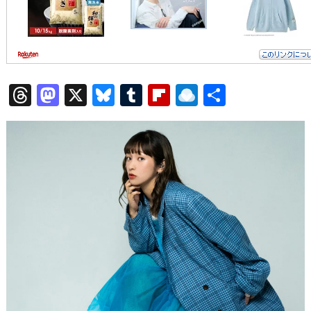
T
M
X
Bl
T
Fl
R
共
hr
a
u
u
ip
ai
有
e
st
e
m
b
n
a
o
s
bl
o
dr
d
d
k
r
ar
o
s
o
y
d
p.
n
io