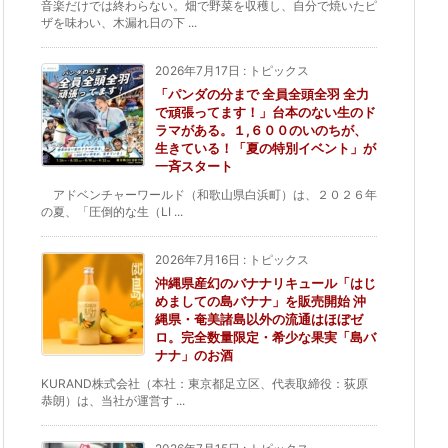
音楽だけでは終わらない。畑で野菜を収穫し、自分で焼いたピ
ザを味わい、木漏れ日の下 ...
2026年7月17日
:
トピックス
「パンダの分まで 全員全頭全羽 全力
で頑張ってます！」台本のない生のド
ラマがある。１,６００のいのちが、
生きている！「夏の特別イベント」が
一斉スタート
アドベンチャーワールド（和歌山県白浜町）は、２０２６年
の夏、「圧倒的な生（LI ...
2026年7月16日
:
トピックス
沖縄県産幻のバナナリキュール「はじ
めましての島バナナ」を販売開始 沖
縄県・奄美諸島以外の流通はほぼゼ
ロ。完全数量限定・希少な果実「島バ
ナナ」のお酒
KURAND株式会社（本社：東京都足立区、代表取締役：荻原
恭朗）は、当社が運営す ...