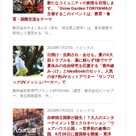
新たなコミュニティの創造を目指しま
す。 「Grow Garden TORIYAMAが
主催するこのイベントは、教育・食
育・国際交流をテーマ
株式会社やまこB.L.D（本社：埼玉県上尾市）は、東京都東大
和市にて運営する「G ...
2026年7月21日
:
トピックス
日焼け・虫刺され・あせも。夏の3大
肌トラブルを、薬に頼らず1枚でケア
夏休みの自由研究を応援する「紫外線
みっけ」とIdeaBookのセット。人気
の全7色UVカットアウター「サンブロ
ックUVメッシュパーカー」で
紫外線対策専門ブランドEPOCHAL（運営：株式会社ピーカブ
ー、埼玉県朝霞市、代 ...
2026年7月20日
:
トピックス
自称独立国家が誕生！？大人のエンタ
ーテイメント型ミクロネーション「ウ
ェアハウス公国」～世界初の倉庫の
国、9月26日に建国祭を開催～ 東洋