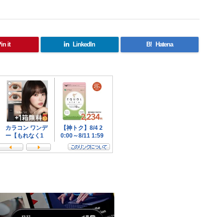
in it
LinkedIn
B!
Hatena