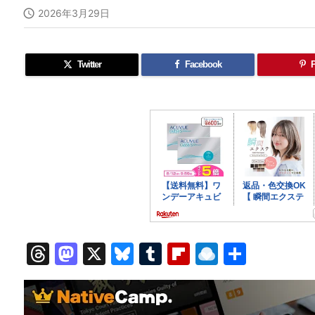

2026年3月29日
Twitter
Facebook
P
T
M
X
Bl
T
Fl
R
共
hr
a
u
u
ip
ai
有
e
st
e
m
b
n