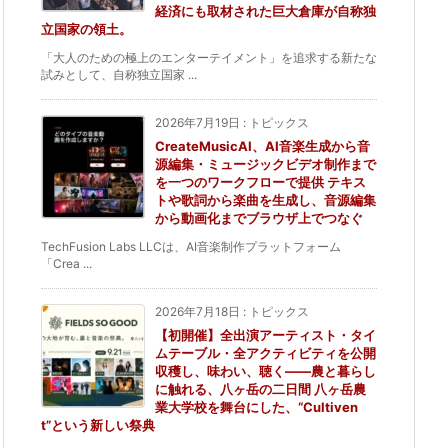
経済にも取材された巨大倉庫が自称独
立国家の領土。
「大人のための極上のエンターテイメント」を追求する新たな
試みとして、自称独立国家 ...
2026年7月19日
:
トピックス
CreateMusicAI、AI音楽生成から音
源編集・ミュージックビデオ制作まで
を一つのワークフローで提供 テキス
トや歌詞から楽曲を生成し、音源編集
から動画化までブラウザ上でつなぐ
TechFusion Labs LLCは、AI音楽制作プラットフォーム
「Crea ...
2026年7月18日
:
トピックス
【初開催】全出演アーティスト・タイ
ムテーブル・全アクティビティを公開
収穫し、味わい、聴く——農と暮らし
に触れる、八ヶ岳の二日間 八ヶ岳農
業大学校を舞台にした、“Cultiven
t”という新しい祭典