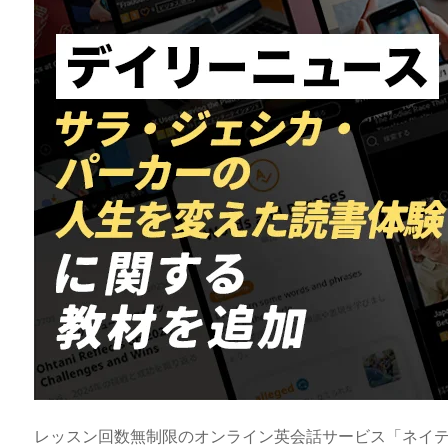
a
o
s
bl
o
dr
d
d
k
r
ar
o
s
o
y
d
p.
n
io
レッスン回数無制限のオンライン英会話サービス「ネイ