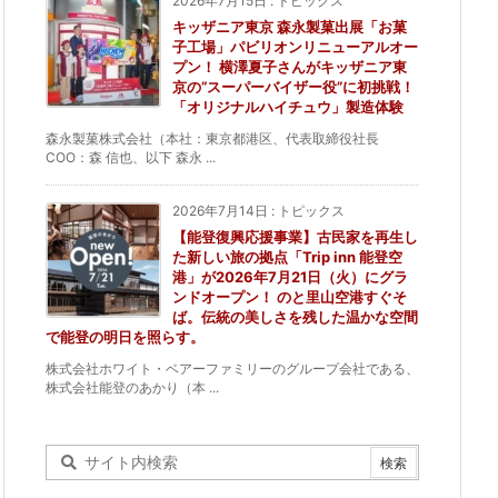
2026年7月15日
:
トピックス
キッザニア東京 森永製菓出展「お菓
子工場」パビリオンリニューアルオー
プン！ 横澤夏子さんがキッザニア東
京の“スーパーバイザー役”に初挑戦！
「オリジナルハイチュウ」製造体験
森永製菓株式会社（本社：東京都港区、代表取締役社長
COO：森 信也、以下 森永 ...
2026年7月14日
:
トピックス
【能登復興応援事業】古民家を再生し
た新しい旅の拠点「Trip inn 能登空
港」が2026年7月21日（火）にグラ
ンドオープン！ のと里山空港すぐそ
ば。伝統の美しさを残した温かな空間
で能登の明日を照らす。
株式会社ホワイト・ベアーファミリーのグループ会社である、
株式会社能登のあかり（本 ...