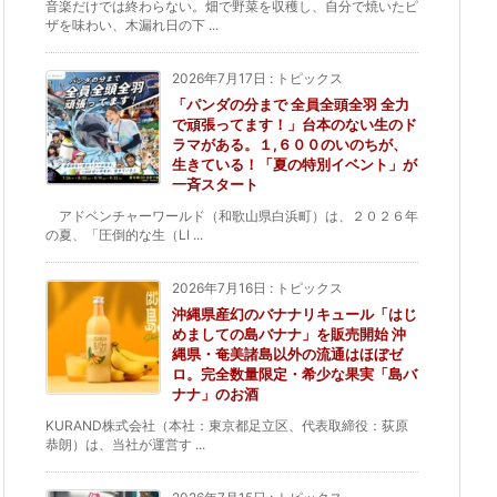
音楽だけでは終わらない。畑で野菜を収穫し、自分で焼いたピ
ザを味わい、木漏れ日の下 ...
2026年7月17日
:
トピックス
「パンダの分まで 全員全頭全羽 全力
で頑張ってます！」台本のない生のド
ラマがある。１,６００のいのちが、
生きている！「夏の特別イベント」が
一斉スタート
アドベンチャーワールド（和歌山県白浜町）は、２０２６年
の夏、「圧倒的な生（LI ...
2026年7月16日
:
トピックス
沖縄県産幻のバナナリキュール「はじ
めましての島バナナ」を販売開始 沖
縄県・奄美諸島以外の流通はほぼゼ
ロ。完全数量限定・希少な果実「島バ
ナナ」のお酒
KURAND株式会社（本社：東京都足立区、代表取締役：荻原
恭朗）は、当社が運営す ...