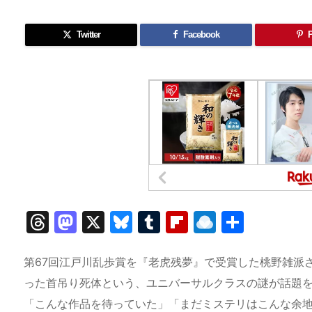
Twitter
Facebook
P
T
M
X
Bl
T
Fl
R
共
hr
a
u
u
ip
ai
有
e
st
e
m
b
n
第67回江戸川乱歩賞を『老虎残夢』で受賞した桃野雑派
a
o
s
bl
o
dr
った首吊り死体という、ユニバーサルクラスの謎が話題
「こんな作品を待っていた」「まだミステリはこんな余
d
d
k
r
ar
o