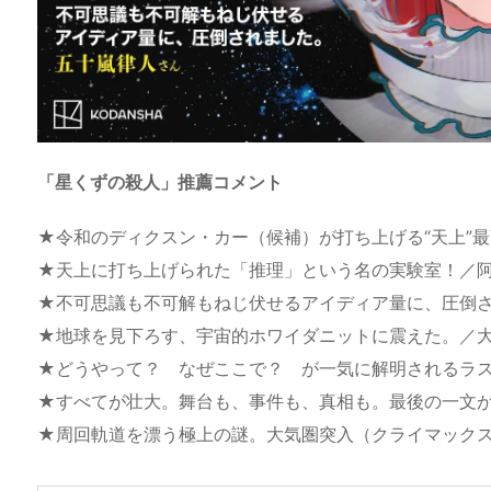
「星くずの殺人」推薦コメント
★令和のディクスン・カー（候補）が打ち上げる“天上”
★天上に打ち上げられた「推理」という名の実験室！／
★不可思議も不可解もねじ伏せるアイディア量に、圧倒
★地球を見下ろす、宇宙的ホワイダニットに震えた。／大
★どうやって？ なぜここで？ が一気に解明されるラス
★すべてが壮大。舞台も、事件も、真相も。最後の一文
★周回軌道を漂う極上の謎。大気圏突入（クライマック