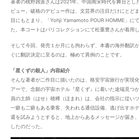
著者の桃野雑派さんは2021年、中国南宋時代を舞台とし
ビュー。破格のデビュー作は、文芸界の注目だけにとど
目にもとまり、「Yohji Yamamoto POUR HOM
た。本コートはパリコレクションにて松重豊さんが着用
そして今回、発売１か月にも拘わらず、本書の海外翻訳
ぐに翻訳決定に至るのは、極めて異例のことです。
「星くずの殺人」内容紹介
そんな著者が二作目に描いたのは、格安宇宙旅行が実現化
アーで、念願の宇宙ホテル『星くず』に着いた途端見つ
員の土師（はせ）穂稀（ほまれ）は、会社の指示に従い
一癖も二癖もある乗客、失われる通信設備、逃げ出すホ
還を試みようとすると、地上からあるメッセージが届き
したのだった。