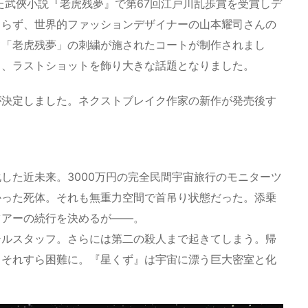
た武俠小説『老虎残夢』で第67回江戸川乱歩賞を受賞しデ
まらず、世界的ファッションデザイナーの山本耀司さんの
ME」にて「老虎残夢」の刺繍が施されたコートが制作されまし
し、ラストショットを飾り大きな話題となりました。
が決定しました。ネクストブレイク作家の新作が発売後す
した近未来。3000万円の完全民間宇宙旅行のモニターツ
かった死体。それも無重力空間で首吊り状態だった。添乗
ツアーの続行を決めるが――。
テルスタッフ。さらには第二の殺人まで起きてしまう。帰
、それすら困難に。『星くず』は宇宙に漂う巨大密室と化