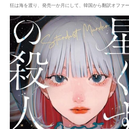
狂は海を渡り、発売一か月にして、韓国から翻訳オファ
s
o
y
d
p.
n
io