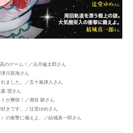
最高のゲーム！／法月綸太郎さん
阿津川辰海さん
されました。／五十嵐律人さん
森 望さん
トが爽快！／潮谷 験さん
が好きです。／辻堂ゆめさん
ス）の衝撃に備えよ。／結城真一郎さん