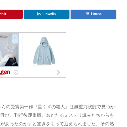
in it
LinkedIn
B!
Hatena
さんの受賞第一作『星くずの殺人』は無重力状態で見つか
を呼び、刊行後即重版。名だたるミステリ読みたちからも
地があったのか」と驚きをもって迎えられました。その熱