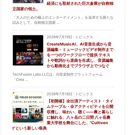
経済にも取材された巨大倉庫が自称独
立国家の領土。
「大人のための極上のエンターテイメント」を追求する新たな
試みとして、自称独立国家 ...
2026年7月19日
:
トピックス
CreateMusicAI、AI音楽生成から音
源編集・ミュージックビデオ制作まで
を一つのワークフローで提供 テキス
トや歌詞から楽曲を生成し、音源編集
から動画化までブラウザ上でつなぐ
TechFusion Labs LLCは、AI音楽制作プラットフォーム
「Crea ...
2026年7月18日
:
トピックス
【初開催】全出演アーティスト・タイ
ムテーブル・全アクティビティを公開
収穫し、味わい、聴く——農と暮らし
に触れる、八ヶ岳の二日間 八ヶ岳農
業大学校を舞台にした、“Cultiven
t”という新しい祭典