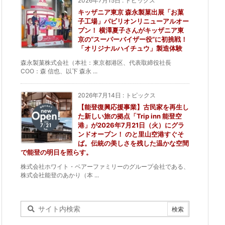
2026年7月15日
:
トピックス
キッザニア東京 森永製菓出展「お菓
子工場」パビリオンリニューアルオー
プン！ 横澤夏子さんがキッザニア東
京の“スーパーバイザー役”に初挑戦！
「オリジナルハイチュウ」製造体験
森永製菓株式会社（本社：東京都港区、代表取締役社長
COO：森 信也、以下 森永 ...
2026年7月14日
:
トピックス
【能登復興応援事業】古民家を再生し
た新しい旅の拠点「Trip inn 能登空
港」が2026年7月21日（火）にグラ
ンドオープン！ のと里山空港すぐそ
ば。伝統の美しさを残した温かな空間
で能登の明日を照らす。
株式会社ホワイト・ベアーファミリーのグループ会社である、
株式会社能登のあかり（本 ...