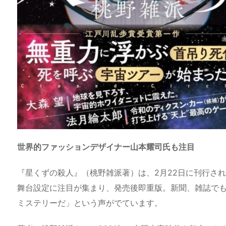
世界的ファッションデザイナー山本耀司氏も注目
『星くずの殺人』（桃野雑派著）は、2月22日に刊行さ
舞台設定に注目が集まり、発売後即重版。新聞、雑誌でも
ミステリーだ」という声がでています。