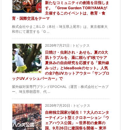
新たなコミュニティの創造を目指しま
す。 「Grow Garden TORIYAMAが
主催するこのイベントは、教育・食
育・国際交流をテーマ
株式会社やまこB.L.D（本社：埼玉県上尾市）は、東京都東大
和市にて運営する「G ...
2026年7月21日
:
トピックス
日焼け・虫刺され・あせも。夏の3大
肌トラブルを、薬に頼らず1枚でケア
夏休みの自由研究を応援する「紫外線
みっけ」とIdeaBookのセット。人気
の全7色UVカットアウター「サンブロ
ックUVメッシュパーカー」で
紫外線対策専門ブランドEPOCHAL（運営：株式会社ピーカブ
ー、埼玉県朝霞市、代 ...
2026年7月20日
:
トピックス
自称独立国家が誕生！？大人のエンタ
ーテイメント型ミクロネーション「ウ
ェアハウス公国」～世界初の倉庫の
国、9月26日に建国祭を開催～ 東洋