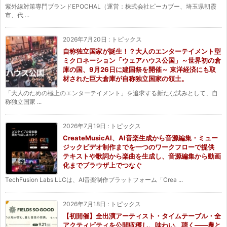
紫外線対策専門ブランドEPOCHAL（運営：株式会社ピーカブー、埼玉県朝霞
市、代 ...
2026年7月20日
:
トピックス
自称独立国家が誕生！？大人のエンターテイメント型
ミクロネーション「ウェアハウス公国」～世界初の倉
庫の国、9月26日に建国祭を開催～ 東洋経済にも取
材された巨大倉庫が自称独立国家の領土。
「大人のための極上のエンターテイメント」を追求する新たな試みとして、自
称独立国家 ...
2026年7月19日
:
トピックス
CreateMusicAI、AI音楽生成から音源編集・ミュー
ジックビデオ制作までを一つのワークフローで提供
テキストや歌詞から楽曲を生成し、音源編集から動画
化までブラウザ上でつなぐ
TechFusion Labs LLCは、AI音楽制作プラットフォーム「Crea ...
2026年7月18日
:
トピックス
【初開催】全出演アーティスト・タイムテーブル・全
アクティビティを公開収穫し、味わい、聴く——農と