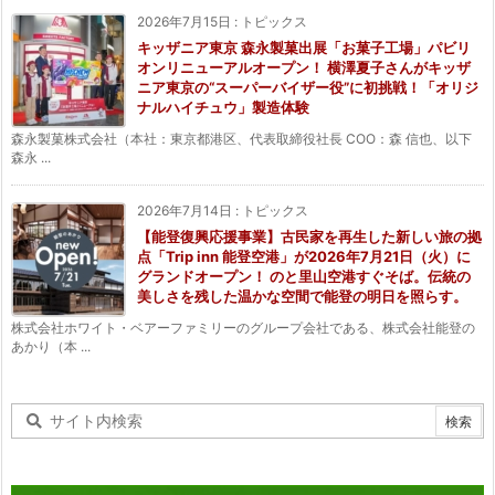
2026年7月15日
:
トピックス
キッザニア東京 森永製菓出展「お菓子工場」パビリ
オンリニューアルオープン！ 横澤夏子さんがキッザ
ニア東京の“スーパーバイザー役”に初挑戦！「オリジ
ナルハイチュウ」製造体験
森永製菓株式会社（本社：東京都港区、代表取締役社長 COO：森 信也、以下
森永 ...
2026年7月14日
:
トピックス
【能登復興応援事業】古民家を再生した新しい旅の拠
点「Trip inn 能登空港」が2026年7月21日（火）に
グランドオープン！ のと里山空港すぐそば。伝統の
美しさを残した温かな空間で能登の明日を照らす。
株式会社ホワイト・ベアーファミリーのグループ会社である、株式会社能登の
あかり（本 ...