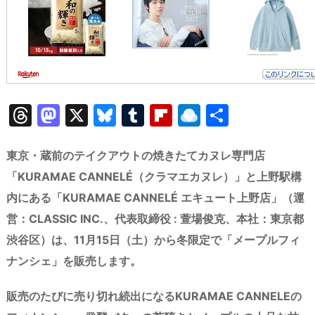
T
M
X
Bl
T
Fl
R
共
hr
a
u
u
ip
ai
有
e
st
e
m
b
n
東京・蔵前のテイクアウトの焼きたてカヌレ専門店
a
o
s
bl
o
dr
「KURAMAE CANNELÉ（クラマエカヌレ）」と上野駅構
内にある「KURAMAE CANNELÉ エキュート上野店」（運
d
d
k
r
ar
o
営：CLASSIC INC.、代表取締役 : 萱場俊克、本社：東京都
s
o
y
d
p.
渋谷区）は、11月15日（土）から冬限定で「メープルフィ
n
io
ナンシェ」を販売します。
販売のたびに売り切れ続出になるKURAMAE CANNELEの