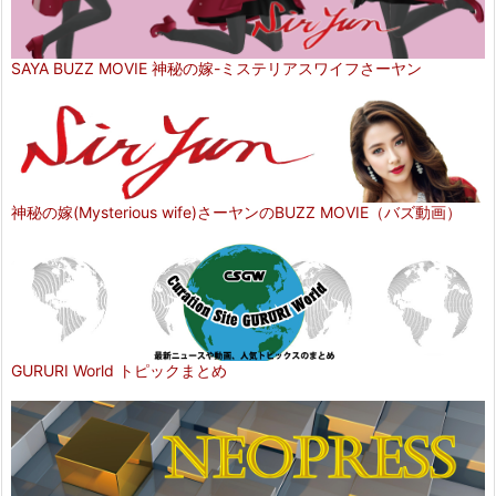
SAYA BUZZ MOVIE 神秘の嫁-ミステリアスワイフさーヤン
神秘の嫁(Mysterious wife)さーヤンのBUZZ MOVIE（バズ動画）
GURURI World トピックまとめ