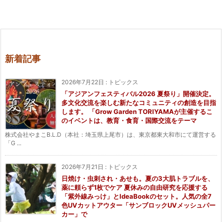
新着記事
2026年7月22日
:
トピックス
「アジアンフェスティバル2026 夏祭り」開催決定。
多文化交流を楽しむ新たなコミュニティの創造を目指
します。 「Grow Garden TORIYAMAが主催するこ
のイベントは、教育・食育・国際交流をテーマ
株式会社やまこB.L.D（本社：埼玉県上尾市）は、東京都東大和市にて運営する
「G ...
2026年7月21日
:
トピックス
日焼け・虫刺され・あせも。夏の3大肌トラブルを、
薬に頼らず1枚でケア 夏休みの自由研究を応援する
「紫外線みっけ」とIdeaBookのセット。人気の全7
色UVカットアウター「サンブロックUVメッシュパー
カー」で