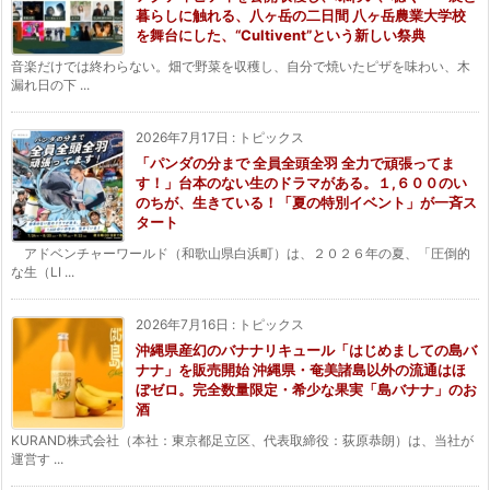
暮らしに触れる、八ヶ岳の二日間 八ヶ岳農業大学校
を舞台にした、“Cultivent”という新しい祭典
音楽だけでは終わらない。畑で野菜を収穫し、自分で焼いたピザを味わい、木
漏れ日の下 ...
2026年7月17日
:
トピックス
「パンダの分まで 全員全頭全羽 全力で頑張ってま
す！」台本のない生のドラマがある。１,６００のい
のちが、生きている！「夏の特別イベント」が一斉ス
タート
アドベンチャーワールド（和歌山県白浜町）は、２０２６年の夏、「圧倒的
な生（LI ...
2026年7月16日
:
トピックス
沖縄県産幻のバナナリキュール「はじめましての島バ
ナナ」を販売開始 沖縄県・奄美諸島以外の流通はほ
ぼゼロ。完全数量限定・希少な果実「島バナナ」のお
酒
KURAND株式会社（本社：東京都足立区、代表取締役：荻原恭朗）は、当社が
運営す ...