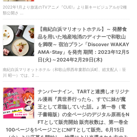
2022年1月より放送のTVアニメ『CUE!』より新キービジュアルが2種
類公開さ ...
【南紀白浜マリオットホテル】～ 発酵食
品を用いた地産地消のディナーで和歌山
を満喫～ 宿泊プラン「Discover WAKAY
AMA-Stay」を発売 期間：2023年12月5
日(火)～2024年2月29日(木)
南紀白浜マリオットホテル（和歌山県西牟婁郡白浜町、総支配人：笹
川 昭一）では、2 ...
ナンバーナイン、TARTと連携しオリジナ
ル漫画『異世界行ったら、すでに妹が魔
王として君臨していた話。』第一巻（電
子書籍版）の全ページのデジタル原画をN
FTとして販売開始 販売枚数は、第一巻全
100ページを1ページごとにNFTとして販売。6月15日