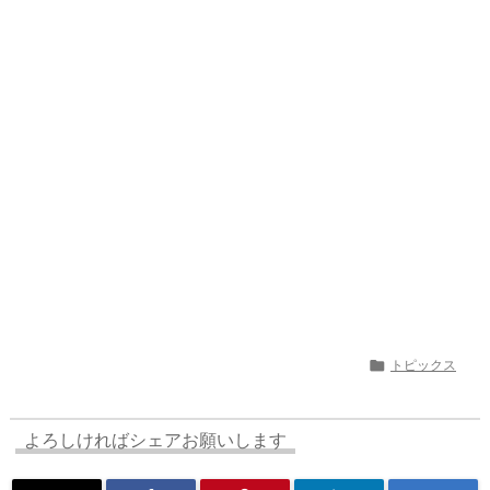
a
o
s
bl
o
dr
d
d
k
r
ar
o
s
o
y
d
p.
n
io

トピックス
よろしければシェアお願いします