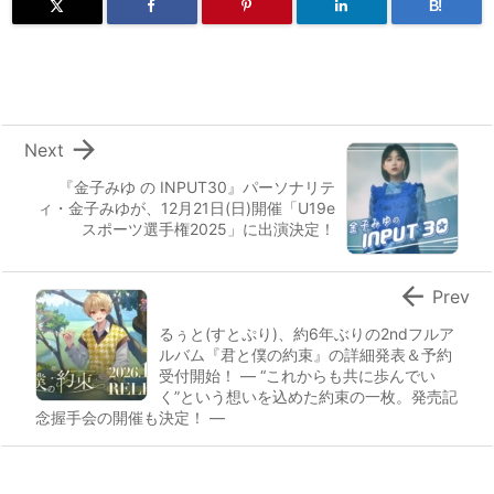
B!

Next
『金子みゆ の INPUT30』パーソナリテ
ィ・金子みゆが、12月21日(日)開催「U19e
スポーツ選手権2025」に出演決定！

Prev
るぅと(すとぷり)、約6年ぶりの2ndフルア
ルバム『君と僕の約束』の詳細発表＆予約
受付開始！ ― “これからも共に歩んでい
く”という想いを込めた約束の一枚。発売記
念握手会の開催も決定！ ―