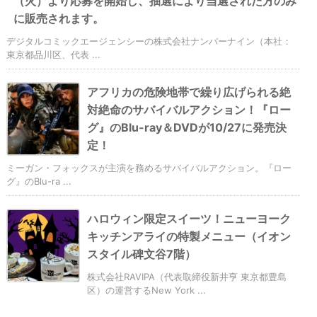
（火）より応募を開始し、抽選により当選された方のみ
に販売されます。
デジタルコミックエージェンシーの株式会社ナンバーナイン（本社：
東京都品川区、代表 ...
アフリカの危険地帯で繰り広げられる絶
対絶命のサバイバルアクション！『ロー
グ』のBlu-ray＆DVDが10/27に発売決
定！
ミーガン・フォックスが主演を務めるサバイバルアクション。『ロー
グ』のBlu-ra ...
ハロウィン限定スイーツ！ニューヨーク
キッチンアライの特製メニュー（イオン
スタイル碑文谷7階）
株式会社RAVIPA（代表取締役新井亨 東京都豊島
区）の運営するNew York ...