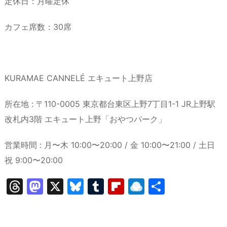
定休日：月曜定休
カフェ席数：30席
KURAMAE CANNELÉ エキュート上野店
所在地 : 〒110-0005 東京都台東区上野7丁目1-1 JR上野駅
改札内3階 エキュート上野「おやつパーク」
営業時間 : 月〜木 10:00〜20:00 / 金 10:00〜21:00 / 土日
祝 9:00〜20:00
T
M
X
Bl
T
Fl
R
共
hr
a
u
u
ip
ai
有
e
st
e
m
b
n