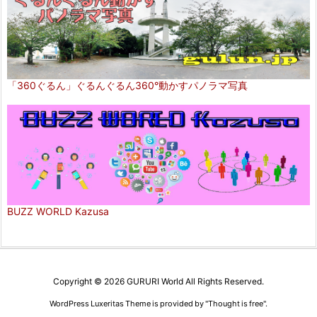
「360ぐるん」ぐるんぐるん360°動かすパノラマ写真
BUZZ WORLD Kazusa
Copyright ©
2026
GURURI World
All Rights Reserved.
WordPress Luxeritas Theme is provided by "
Thought is free
".