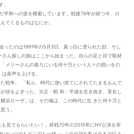
す。
まだ平和への道を模索しています。戦後78年が経つ今、ロ
見えてくるものはなにか。
会ったのは1991年の5月3日。真っ白に塗られた顔、そし
ーさん探しの旅はここから始まった。自らの足と目で取材
。「メリーさんの後ろにいる何十万という人々の想いをの
」は産声を上げる。
た戦争。 「私ら、時代に使い捨てにされてたまるもんで
が頭をよぎった。大正・昭 和・平成を生き抜き、実在し
横浜ローザ」は、その魂は、この時代に生 きた何十万と
と思う。
も見てもらいたい！」終戦70年の2015年にNY公演を実
女はいつでもどこでも一緒 ― この台詞を私は今まで以上