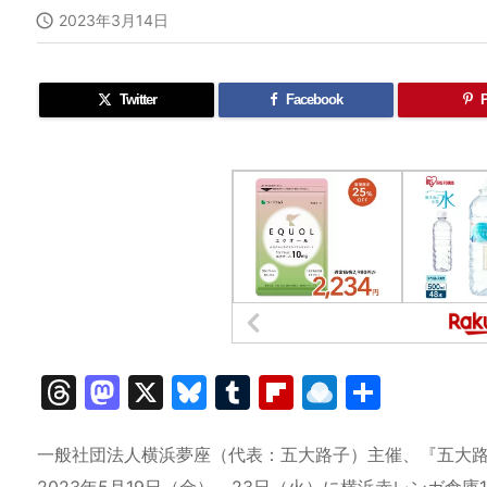

2023年3月14日
Twitter
Facebook
P
T
M
X
Bl
T
Fl
R
共
hr
a
u
u
ip
ai
有
e
st
e
m
b
n
一般社団法人横浜夢座（代表：五大路子）主催、『五大
2023年5月19日（金）～23日（火）に横浜赤レンガ倉庫