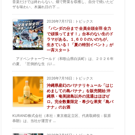
音楽だけでは終わらない。畑で野菜を収穫し、自分で焼いたピ
ザを味わい、木漏れ日の下 ...
2026年7月17日
:
トピックス
「パンダの分まで 全員全頭全羽 全力
で頑張ってます！」台本のない生のド
ラマがある。１,６００のいのちが、
生きている！「夏の特別イベント」が
一斉スタート
アドベンチャーワールド（和歌山県白浜町）は、２０２６年
の夏、「圧倒的な生（LI ...
2026年7月16日
:
トピックス
沖縄県産幻のバナナリキュール「はじ
めましての島バナナ」を販売開始 沖
縄県・奄美諸島以外の流通はほぼゼ
ロ。完全数量限定・希少な果実「島バ
ナナ」のお酒
KURAND株式会社（本社：東京都足立区、代表取締役：荻原
恭朗）は、当社が運営す ...