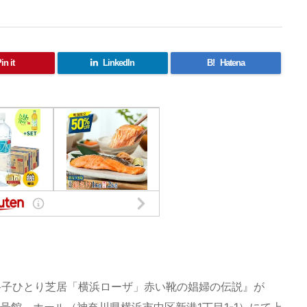
in it
LinkedIn
B!
Hatena
路子ひとり芝居「横浜ローザ」赤い靴の娼婦の伝説』が
1号館 ホール（神奈川県横浜市中区新港1丁目1-1）にて上