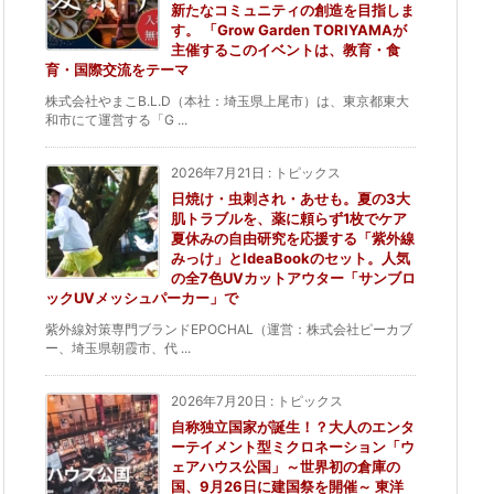
新たなコミュニティの創造を目指しま
す。 「Grow Garden TORIYAMAが
主催するこのイベントは、教育・食
育・国際交流をテーマ
株式会社やまこB.L.D（本社：埼玉県上尾市）は、東京都東大
和市にて運営する「G ...
2026年7月21日
:
トピックス
日焼け・虫刺され・あせも。夏の3大
肌トラブルを、薬に頼らず1枚でケア
夏休みの自由研究を応援する「紫外線
みっけ」とIdeaBookのセット。人気
の全7色UVカットアウター「サンブロ
ックUVメッシュパーカー」で
紫外線対策専門ブランドEPOCHAL（運営：株式会社ピーカブ
ー、埼玉県朝霞市、代 ...
2026年7月20日
:
トピックス
自称独立国家が誕生！？大人のエンタ
ーテイメント型ミクロネーション「ウ
ェアハウス公国」～世界初の倉庫の
国、9月26日に建国祭を開催～ 東洋