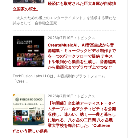
経済にも取材された巨大倉庫が自称独
立国家の領土。
「大人のための極上のエンターテイメント」を追求する新たな
試みとして、自称独立国家 ...
2026年7月19日
:
トピックス
CreateMusicAI、AI音楽生成から音
源編集・ミュージックビデオ制作まで
を一つのワークフローで提供 テキス
トや歌詞から楽曲を生成し、音源編集
から動画化までブラウザ上でつなぐ
TechFusion Labs LLCは、AI音楽制作プラットフォーム
「Crea ...
2026年7月18日
:
トピックス
【初開催】全出演アーティスト・タイ
ムテーブル・全アクティビティを公開
収穫し、味わい、聴く——農と暮らし
に触れる、八ヶ岳の二日間 八ヶ岳農
業大学校を舞台にした、“Cultiven
t”という新しい祭典