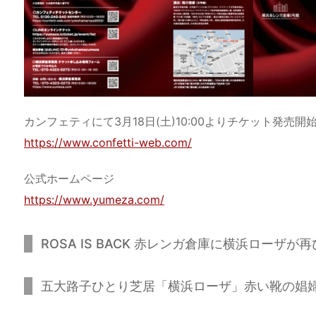
カンフェティにて3月18日(土)10:00よりチケット発売開
https://www.confetti-web.com/
公式ホームページ
https://www.yumeza.com/
ROSA IS BACK 赤レンガ倉庫に横浜ローザが
五大路子ひとり芝居「横浜ローザ」赤い靴の娼