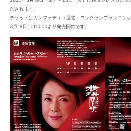
a
o
s
bl
o
dr
演されます。
d
d
k
r
ar
o
チケットはカンフェティ（運営：ロングランプランニング
s
o
y
d
p.
3月18日(土)10:00より発売開始です。
n
io