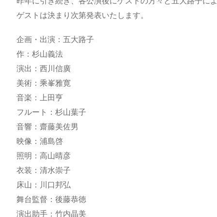
昨年に引き続き、各公演後にゲストの方々と五大路子に
ゲストは決まり次第発表いたします。
企画・出演：五大路子
作：杉山義法
演出：西川信廣
美術：乘峯雅寛
音楽：上田亨
フルート：杉山葉子
音響：齋藤美佐男
映像：浦島啓
照明：高山晴彦
衣装：清水崇子
床山：川口邦弘
舞台監督：後藤恭徳
演出助手：竹内晶美