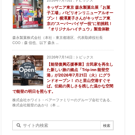
2026年7月15日
:
トピックス
キッザニア東京 森永製菓出展「お菓
子工場」パビリオンリニューアルオー
プン！ 横澤夏子さんがキッザニア東
京の“スーパーバイザー役”に初挑戦！
「オリジナルハイチュウ」製造体験
森永製菓株式会社（本社：東京都港区、代表取締役社長
COO：森 信也、以下 森永 ...
2026年7月14日
:
トピックス
【能登復興応援事業】古民家を再生し
た新しい旅の拠点「Trip inn 能登空
港」が2026年7月21日（火）にグラ
ンドオープン！ のと里山空港すぐそ
ば。伝統の美しさを残した温かな空間
で能登の明日を照らす。
株式会社ホワイト・ベアーファミリーのグループ会社である、
株式会社能登のあかり（本 ...