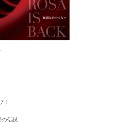
始
再び！
婦の伝説