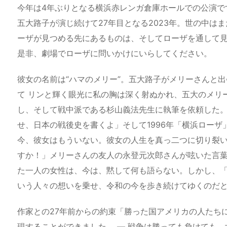
今年は4年ぶりとなる横浜赤レンガ倉庫ホールでの公演で
五大路子が演じ続けて27年目となる2023年。世の中は
ーザが見つめる先にあるものは、そしてローザを通して
是非、劇場でローザに問いかけにいらしてください。
彼女の名前は“ハマのメリー”。五大路子がメリーさんと出
て リンと輝く眼光に私の胸は深く射ぬかれ、五大のメリ
し、そして戦中派である杉山義法先生に執筆を依頼した
せ、日本の戦後史を書くよ」そして1996年「横浜ローザ
今、彼女はもういない。彼女の人生を真っ二つに切り裂い
すか！」メリーさんの友人の永登元次郎さんが呟いた言葉
た一人の女性は、今は、黙して何も語らない。しかし、「
いう人々の想いを乗せ、令和の今を歩き続けてゆくのだ
作家との27年前からの約束「勝った国アメリカの人たちに
現することができました。 ― 戦争は勝っても負けても、