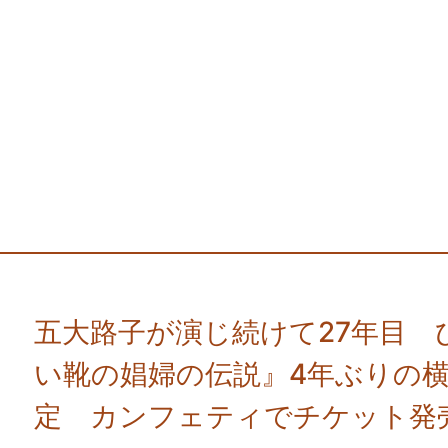
五大路子が演じ続けて27年目 
い靴の娼婦の伝説』4年ぶりの
定 カンフェティでチケット発