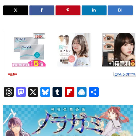
B!
T
M
X
Bl
T
Fl
R
共
hr
a
u
u
ip
ai
有
e
st
e
m
b
n
a
o
s
bl
o
dr
d
d
k
r
ar
o