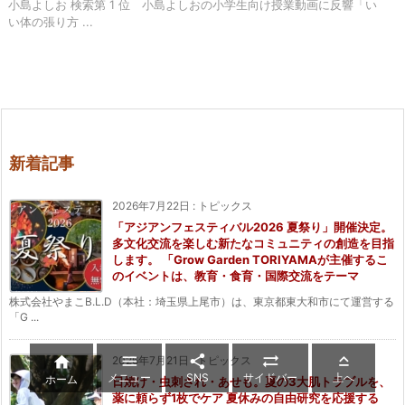
小島よしお 検索第 1 位 小島よしおの小学生向け授業動画に反響「い
い体の張り方 ...
新着記事
2026年7月22日
:
トピックス
「アジアンフェスティバル2026 夏祭り」開催決定。
多文化交流を楽しむ新たなコミュニティの創造を目指
します。 「Grow Garden TORIYAMAが主催するこ
のイベントは、教育・食育・国際交流をテーマ
株式会社やまこB.L.D（本社：埼玉県上尾市）は、東京都東大和市にて運営する
「G ...





2026年7月21日
:
トピックス
メニュー
SNS
サイドバー
上へ
ホーム
日焼け・虫刺され・あせも。夏の3大肌トラブルを、
薬に頼らず1枚でケア 夏休みの自由研究を応援する