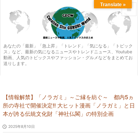
Translate »


メニュ

サイド
あなたの「最新」「急上昇」「トレンド」「気になる」「トピック
ス」など、最新の気になるニュースやトレンドニュース、Youtube

動画、人気のトピックスやファッション・グルメなどをまとめてお
前へ
送りします。

次へ

検索
【情報解禁】「ノラガミ」～ご縁を紡ぐ～ 都内5ヵ
所の寺社で開催決定!! 大ヒット漫画「ノラガミ」と日
本が誇る伝統文化財「神社仏閣」の特別企画

2025年8月10日