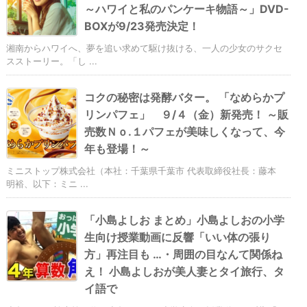
～ハワイと私のパンケーキ物語～」DVD-
BOXが9/23発売決定！
湘南からハワイへ、夢を追い求めて駆け抜ける、一人の少女のサクセ
スストーリー。「し ...
コクの秘密は発酵バター。 「なめらかプ
リンパフェ」 ９/４（金）新発売！ ～販
売数Ｎｏ.１パフェが美味しくなって、今
年も登場！～
ミニストップ株式会社（本社：千葉県千葉市 代表取締役社長：藤本
明裕、以下：ミニ ...
「小島よしお まとめ」小島よしおの小学
生向け授業動画に反響「いい体の張り
方」再注目も …・周囲の目なんて関係ね
え！ 小島よしおが美人妻とタイ旅行、タ
イ語で