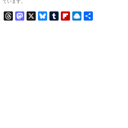
ています。
T
M
X
Bl
T
Fl
R
共
hr
a
u
u
ip
ai
有
e
st
e
m
b
n
a
o
s
bl
o
dr
d
d
k
r
ar
o
s
o
y
d
p.
n
io