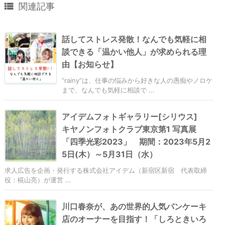

関連記事
話してストレス発散！なんでも気軽に相
談できる「温かい他人」が求められる理
由【お知らせ】
”rainy”は、仕事の悩みから好きな人の愚痴やノロケ
まで、なんでも気軽に相談で ...
アイデムフォトギャラリー[シリウス]
キヤノンフォトクラブ東京第1 写真展
「四季光彩2023」 期間：2023年5月2
5日(木）～5月31日（水）
求人広告を企画・発行する株式会社アイデム（新宿区新宿 代表取締
役：椛山亮）が運営 ...
川口春奈が、あの世界的人気パンケーキ
店のオーナーを目指す！「しろときいろ