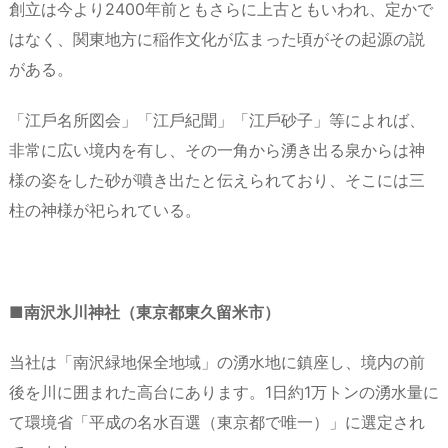
創⽴は今より2400年前ともさらに上古ともいわれ、定かで
はなく、関東地⽅に稲作⽂化が広まった頃がその起源の説
がある。
「江⼾名所図会」「江⼾紀聞」「江⼾砂⼦」等によれば、
⾮常に広い境内を有し、その⼀⾓から湧き出る泉からは神
様の姿をした砂が噴き出たと伝えられており、そこには三
柱の神様が祀られている。
■南沢氷川神社（東京都東久留米市）
当社は「南沢緑地保全地域」の湧水地に鎮座し、境内の前
後を川に囲まれた高台にあります。1日約1万トンの湧水量に
て環境省「平成の名水百選（東京都で唯一）」に選定され