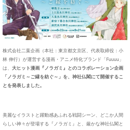
s
o
y
d
p.
n
io
株式会社二葉企画（本社：東京都文京区、代表取締役：小
林 伸行）が運営する漫画・アニメ特化ブランド「Fuuuu」
は、
大ヒット漫画『ノラガミ』とのコラボレーション企画
「ノラガミ～ご縁を紡ぐ～」を、神社仏閣にて開催するこ
とを発表しました。
美麗なイラストと躍動感あふれる戦闘シーン、どこか人間
らしい神々が登場する『ノラガミ』と、厳かな神社仏閣と