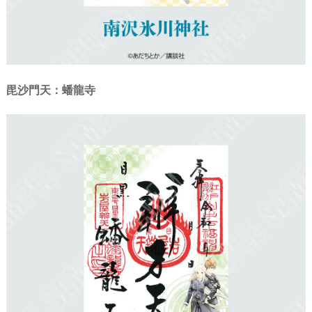
毘沙門天：蟠龍寺