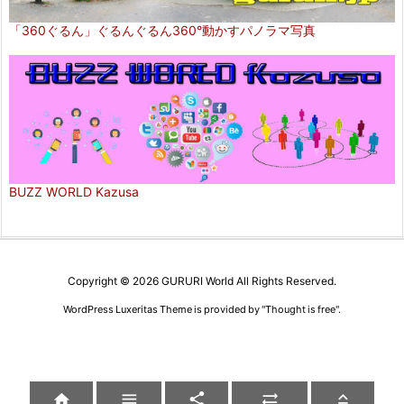
「360ぐるん」ぐるんぐるん360°動かすパノラマ写真
BUZZ WORLD Kazusa
Copyright ©
2026
GURURI World
All Rights Reserved.
WordPress Luxeritas Theme is provided by "
Thought is free
".




