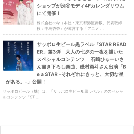
ショップが渋谷モディ4Fカレンダリウム
にて開催！
株式会社coly（本社：東京都港区赤坂、代表取締
役：中島杏奈）が運営する「アニメ ...
サッポロ生ビール黒ラベル「STAR READ
ER」第3弾 大人の七夕の一夜を描いた
スペシャルコンテンツ 石崎ひゅーいさ
ん書き下ろし楽曲、磯村勇斗さん出演「B
e a STAR -それぞれにきっと、大切な星
がある。-」公開！
サッポロビール（株）は、「サッポロ生ビール黒ラベル」のスペシャ
ルコンテンツ「ST ...