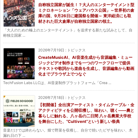
自称独立国家が誕生！？大人のエンターテイメント型
ミクロネーション「ウェアハウス公国」～世界初の倉
庫の国、9月26日に建国祭を開催～ 東洋経済にも取
材された巨大倉庫が自称独立国家の領土。
「大人のための極上のエンターテイメント」を追求する新たな試みとして、自
称独立国家 ...
2026年7月19日
:
トピックス
CreateMusicAI、AI音楽生成から音源編集・ミュー
ジックビデオ制作までを一つのワークフローで提供
テキストや歌詞から楽曲を生成し、音源編集から動画
化までブラウザ上でつなぐ
TechFusion Labs LLCは、AI音楽制作プラットフォーム「Crea ...
2026年7月18日
:
トピックス
【初開催】全出演アーティスト・タイムテーブル・全
アクティビティを公開収穫し、味わい、聴く——農と
暮らしに触れる、八ヶ岳の二日間 八ヶ岳農業大学校
を舞台にした、“Cultivent”という新しい祭典
音楽だけでは終わらない。畑で野菜を収穫し、自分で焼いたピザを味わい、木
漏れ日の下 ...