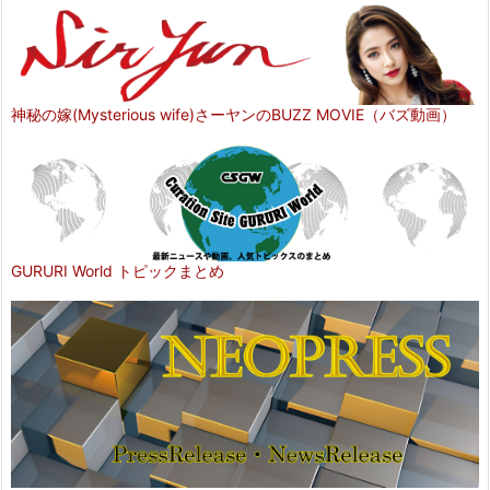
神秘の嫁(Mysterious wife)さーヤンのBUZZ MOVIE（バズ動画）
GURURI World トピックまとめ