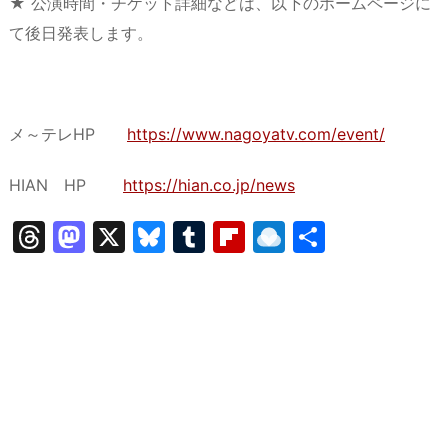
★ 公演時間・チケット詳細などは、以下のホームページに
て後日発表します。
メ～テレHP
https://www.nagoyatv.com/event/
HIAN HP
https://hian.co.jp/news
T
M
X
Bl
T
Fl
R
共
hr
a
u
u
ip
ai
有
e
st
e
m
b
n
a
o
s
bl
o
dr
d
d
k
r
ar
o
s
o
y
d
p.
n
io