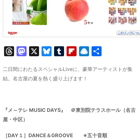
T
M
X
Bl
T
Fl
R
共
hr
a
u
u
ip
ai
有
e
st
e
m
b
n
二日間にわたるスペシャルLiveに、豪華アーティストが集
a
o
s
bl
o
dr
結。名古屋の夏を熱く盛り上げます！
d
d
k
r
ar
o
s
o
y
d
p.
n
io
『メ～テレ MUSIC DAYS』 ＠東別院テラスホール（名古
屋・中区）
［DAY１］DANCE＆GROOVE ※五十音順