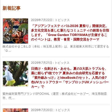
新着記事
2026年7月22日
:
トピックス
「アジアンフェスティバル2026 夏祭り」開催決定。
多文化交流を楽しむ新たなコミュニティの創造を目指
します。 「Grow Garden TORIYAMAが主催するこ
のイベントは、教育・食育・国際交流をテーマ
株式会社やまこB.L.D（本社：埼玉県上尾市）は、東京都東大和市にて運営する
「G ...
2026年7月21日
:
トピックス
日焼け・虫刺され・あせも。夏の3大肌トラブルを、
薬に頼らず1枚でケア 夏休みの自由研究を応援する
「紫外線みっけ」とIdeaBookのセット。人気の全7
色UVカットアウター「サンブロックUVメッシュパー
カー」で
紫外線対策専門ブランドEPOCHAL（運営：株式会社ピーカブー、埼玉県朝霞
市、代 ...
2026年7月20日
:
トピックス