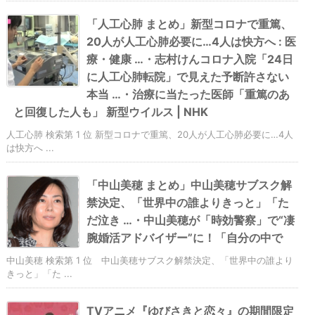
「人工心肺 まとめ」新型コロナで重篤、
20人が人工心肺必要に…4人は快方へ : 医
療・健康 …・志村けんコロナ入院「24日
に人工心肺転院」で見えた予断許さない
本当 …・治療に当たった医師「重篤のあ
と回復した人も」 新型ウイルス | NHK
人工心肺 検索第 1 位 新型コロナで重篤、20人が人工心肺必要に…4人
は快方へ ...
「中山美穂 まとめ」中山美穂サブスク解
禁決定、「世界中の誰よりきっと」「た
だ泣き …・中山美穂が「時効警察」で“凄
腕婚活アドバイザー”に！「自分の中で
中山美穂 検索第 1 位 中山美穂サブスク解禁決定、「世界中の誰より
きっと」「た ...
TVアニメ『ゆびさきと恋々』の期間限定