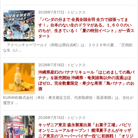
2026年7月17日
:
トピックス
「パンダの分まで 全員全頭全羽 全力で頑張ってま
す！」台本のない生のドラマがある。１,６００のい
のちが、生きている！「夏の特別イベント」が一斉ス
タート
アドベンチャーワールド（和歌山県白浜町）は、２０２６年の夏、「圧倒的
な生（LI ...
2026年7月16日
:
トピックス
沖縄県産幻のバナナリキュール「はじめましての島バ
ナナ」を販売開始 沖縄県・奄美諸島以外の流通はほ
ぼゼロ。完全数量限定・希少な果実「島バナナ」のお
酒
KURAND株式会社（本社：東京都足立区、代表取締役：荻原恭朗）は、当社が
運営す ...
2026年7月15日
:
トピックス
キッザニア東京 森永製菓出展「お菓子工場」パビリ
オンリニューアルオープン！ 横澤夏子さんがキッザ
ニア東京の“スーパーバイザー役”に初挑戦！「オリジ