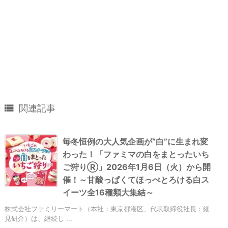

関連記事
毎冬恒例の大人気企画が“白”に生まれ変
わった！「ファミマの白をまとったいち
ご狩りⓇ」2026年1月6日（火）から開
催！～甘酸っぱくてほっぺとろける白ス
イーツ全16種類大集結～
株式会社ファミリーマート（本社：東京都港区、代表取締役社長：細
見研介）は、継続し ...