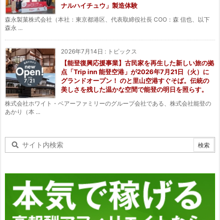
ナルハイチュウ」製造体験
森永製菓株式会社（本社：東京都港区、代表取締役社長 COO：森 信也、以下
森永 ...
2026年7月14日
:
トピックス
【能登復興応援事業】古民家を再生した新しい旅の拠
点「Trip inn 能登空港」が2026年7月21日（火）に
グランドオープン！ のと里山空港すぐそば。伝統の
美しさを残した温かな空間で能登の明日を照らす。
株式会社ホワイト・ベアーファミリーのグループ会社である、株式会社能登の
あかり（本 ...