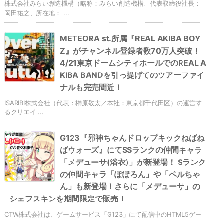
株式会社みらい創造機構（略称：みらい創造機構、代表取締役社長：
岡田祐之、所在地： ...
METEORA st.所属『REAL AKIBA BOY
Z』がチャンネル登録者数70万人突破！
4/21東京ドームシティホールでのREAL A
KIBA BANDを引っ提げてのツアーファイ
ナルも完売間近！
ISARIBI株式会社（代表：榊原敬太／本社：東京都千代田区）の運営す
るクリエイ ...
G123『邪神ちゃんドロップキックねばね
ばウォーズ』にてSSランクの仲間キャラ
「メデューサ(浴衣)」が新登場！ Sランク
の仲間キャラ「ぽぽろん」や「ペルちゃ
ん」も新登場！さらに「メデューサ」の
シェフスキンを期間限定で販売！
CTW株式会社は、ゲームサービス「G123」にて配信中のHTML5ゲー