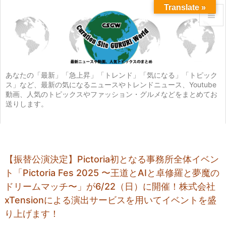
Translate »


メニュ

サイド
あなたの「最新」「急上昇」「トレンド」「気になる」「トピック
ス」など、最新の気になるニュースやトレンドニュース、Youtube

動画、人気のトピックスやファッション・グルメなどをまとめてお
前へ
送りします。

次へ

検索
【振替公演決定】Pictoria初となる事務所全体イベン
ト「Pictoria Fes 2025 〜王道とAIと卓修羅と夢魔の
ドリームマッチ〜」が6/22（日）に開催！株式会社
xTensionによる演出サービスを用いてイベントを盛
り上げます！