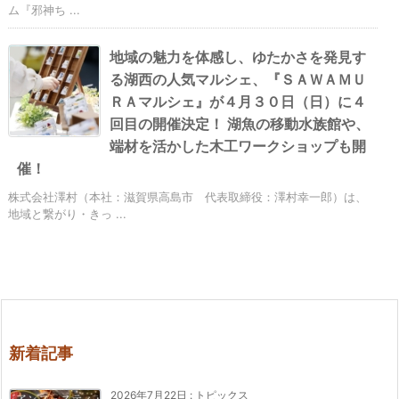
ム『邪神ち ...
地域の魅力を体感し、ゆたかさを発見す
る湖西の人気マルシェ、『ＳＡＷＡＭＵ
ＲＡマルシェ』が４月３０日（日）に４
回目の開催決定！ 湖魚の移動水族館や、
端材を活かした木工ワークショップも開
催！
株式会社澤村（本社：滋賀県高島市 代表取締役：澤村幸一郎）は、
地域と繋がり・きっ ...
新着記事
2026年7月22日
:
トピックス