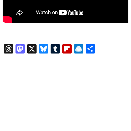
T
M
X
Bl
T
Fl
R
共
hr
a
u
u
ip
ai
有
e
st
e
m
b
n
a
o
s
bl
o
dr
d
d
k
r
ar
o
s
o
y
d
p.
n
io