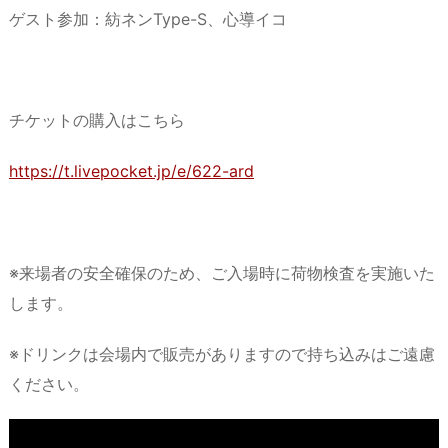
ゲスト参加：紡ネンType-S、心導イコ
チケットの購入はこちら
https://t.livepocket.jp/e/622-ard
※来場者の安全確保のため、ご入場時に荷物検査を実施いた
します。
※ドリンクは会場内で販売がありますので持ち込みはご遠慮
ください。