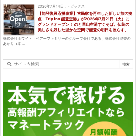
2026年7月14日
:
トピックス
【能登復興応援事業】古民家を再生した新しい旅の拠
点「Trip inn 能登空港」が2026年7月21日（火）に
グランドオープン！ のと里山空港すぐそば。伝統の
美しさを残した温かな空間で能登の明日を照らす。
株式会社ホワイト・ベアーファミリーのグループ会社である、株式会社能登の
あかり（本 ...