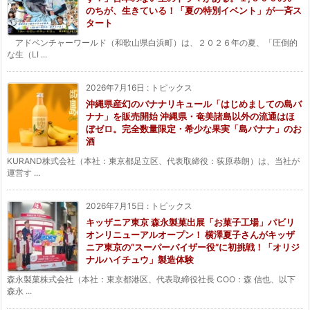
のちが、生きている！「夏の特別イベント」が一斉ス
タート
アドベンチャーワールド（和歌山県白浜町）は、２０２６年の夏、「圧倒的
な生（LI ...
2026年7月16日
:
トピックス
沖縄県産幻のバナナリキュール「はじめましての島バ
ナナ」を販売開始 沖縄県・奄美諸島以外の流通はほ
ぼゼロ。完全数量限定・希少な果実「島バナナ」のお
酒
KURAND株式会社（本社：東京都足立区、代表取締役：荻原恭朗）は、当社が
運営す ...
2026年7月15日
:
トピックス
キッザニア東京 森永製菓出展「お菓子工場」パビリ
オンリニューアルオープン！ 横澤夏子さんがキッザ
ニア東京の“スーパーバイザー役”に初挑戦！「オリジ
ナルハイチュウ」製造体験
森永製菓株式会社（本社：東京都港区、代表取締役社長 COO：森 信也、以下
森永 ...