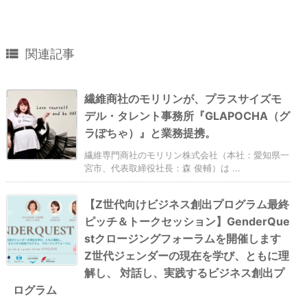

関連記事
繊維商社のモリリンが、プラスサイズモ
デル・タレント事務所『GLAPOCHA（グ
ラぽちゃ）』と業務提携。
繊維専⾨商社のモリリン株式会社（本社：愛知県⼀
宮市、代表取締役社⻑：森 俊輔）は ...
【Z世代向けビジネス創出プログラム最終
ピッチ＆トークセッション】GenderQue
stクロージングフォーラムを開催します
Z世代ジェンダーの現在を学び、ともに理
解し、 対話し、実践するビジネス創出プ
ログラム