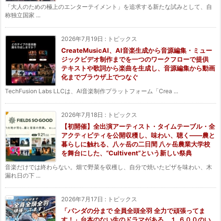
「大人のための極上のエンターテイメント」を追求する新たな試みとして、自
称独立国家 ...
2026年7月19日
:
トピックス
CreateMusicAI、AI音楽生成から音源編集・ミュー
ジックビデオ制作までを一つのワークフローで提供
テキストや歌詞から楽曲を生成し、音源編集から動画
化までブラウザ上でつなぐ
TechFusion Labs LLCは、AI音楽制作プラットフォーム「Crea ...
2026年7月18日
:
トピックス
【初開催】全出演アーティスト・タイムテーブル・全
アクティビティを公開収穫し、味わい、聴く——農と
暮らしに触れる、八ヶ岳の二日間 八ヶ岳農業大学校
を舞台にした、“Cultivent”という新しい祭典
音楽だけでは終わらない。畑で野菜を収穫し、自分で焼いたピザを味わい、木
漏れ日の下 ...
2026年7月17日
:
トピックス
「パンダの分まで 全員全頭全羽 全力で頑張ってま
す！」台本のない生のドラマがある。１,６００のい