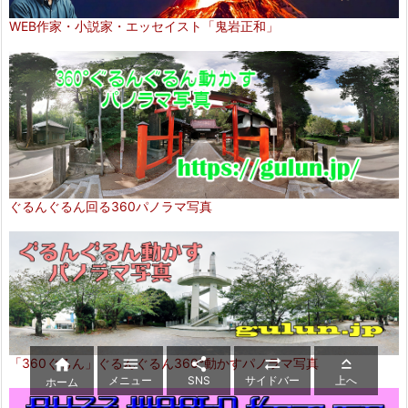
WEB作家・小説家・エッセイスト「鬼岩正和」
ぐるんぐるん回る360パノラマ写真




「360ぐるん」ぐるんぐるん360°動かすパノラマ写真

メニュー
SNS
サイドバー
上へ
ホーム