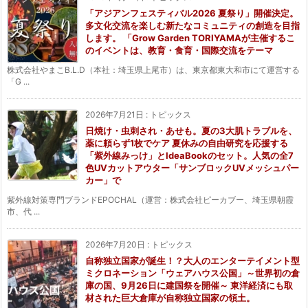
「アジアンフェスティバル2026 夏祭り」開催決定。
多文化交流を楽しむ新たなコミュニティの創造を目指
します。 「Grow Garden TORIYAMAが主催するこ
のイベントは、教育・食育・国際交流をテーマ
株式会社やまこB.L.D（本社：埼玉県上尾市）は、東京都東大和市にて運営する
「G ...
2026年7月21日
:
トピックス
日焼け・虫刺され・あせも。夏の3大肌トラブルを、
薬に頼らず1枚でケア 夏休みの自由研究を応援する
「紫外線みっけ」とIdeaBookのセット。人気の全7
色UVカットアウター「サンブロックUVメッシュパー
カー」で
紫外線対策専門ブランドEPOCHAL（運営：株式会社ピーカブー、埼玉県朝霞
市、代 ...
2026年7月20日
:
トピックス
自称独立国家が誕生！？大人のエンターテイメント型
ミクロネーション「ウェアハウス公国」～世界初の倉
庫の国、9月26日に建国祭を開催～ 東洋経済にも取
材された巨大倉庫が自称独立国家の領土。