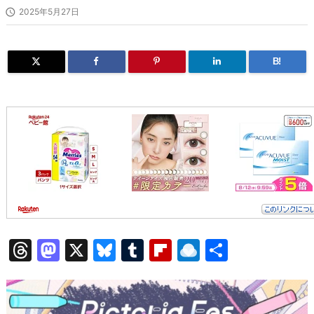

2025年5月27日
B!
T
M
X
Bl
T
Fl
R
共
hr
a
u
u
ip
ai
有
e
st
e
m
b
n