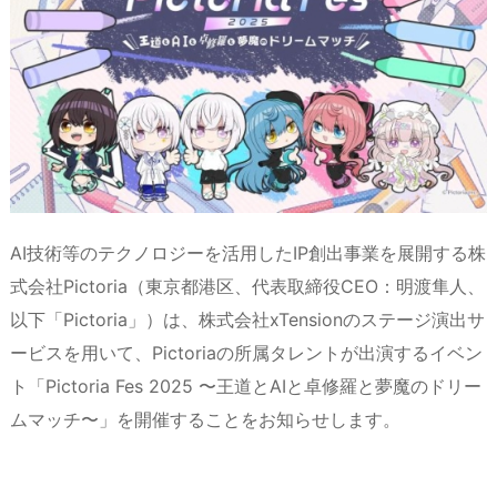
a
o
s
bl
o
dr
d
d
k
r
ar
o
s
o
y
d
p.
n
io
AI技術等のテクノロジーを活用したIP創出事業を展開する株
式会社Pictoria（東京都港区、代表取締役CEO：明渡隼人、
以下「Pictoria」）は、株式会社xTensionのステージ演出サ
ービスを用いて、Pictoriaの所属タレントが出演するイベン
ト「Pictoria Fes 2025 〜王道とAIと卓修羅と夢魔のドリー
ムマッチ〜」を開催することをお知らせします。