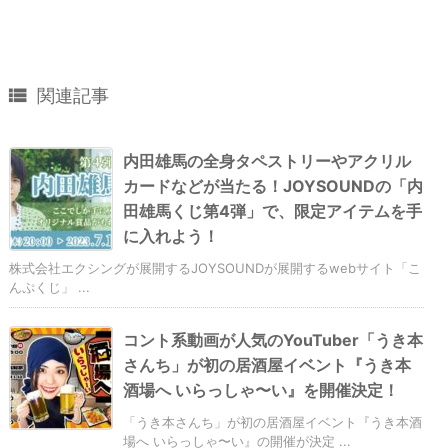

関連記事
内田雄馬の全身タペストリーやアクリル
カードなどが当たる！JOYSOUNDの「内
田雄馬くじ第4弾」で、限定アイテムを手
に入れよう！
株式会社エクシングが展開するJOYSOUNDが展開するwebサイト「こ
んぷくじ」 ...
コント系動画が人気のYouTuber「うき本
さんち」が初の居酒屋イベント『うき本
酒場へ いらっしゃ〜い』を開催決定！
「うき本さんち」が初の居酒屋イベント『うき本酒
場へ いらっしゃ〜い』の開催が決定 ...