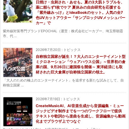
日焼け・虫刺され・あせも。夏の3大肌トラブルを、
薬に頼らず1枚でケア 夏休みの自由研究を応援する
「紫外線みっけ」とIdeaBookのセット。人気の全7
色UVカットアウター「サンブロックUVメッシュパー
カー」で
紫外線対策専門ブランドEPOCHAL（運営：株式会社ピーカブー、埼玉県朝霞
市、代 ...
2026年7月20日
:
トピックス
自称独立国家が誕生！？大人のエンターテイメント型
ミクロネーション「ウェアハウス公国」～世界初の倉
庫の国、9月26日に建国祭を開催～ 東洋経済にも取
材された巨大倉庫が自称独立国家の領土。
「大人のための極上のエンターテイメント」を追求する新たな試みとして、自
称独立国家 ...
2026年7月19日
:
トピックス
CreateMusicAI、AI音楽生成から音源編集・ミュー
ジックビデオ制作までを一つのワークフローで提供
テキストや歌詞から楽曲を生成し、音源編集から動画
化までブラウザ上でつなぐ