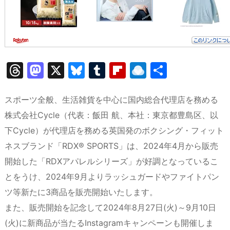
T
M
X
Bl
T
Fl
R
共
hr
a
u
u
ip
ai
有
e
st
e
m
b
n
スポーツ全般、生活雑貨を中心に国内総合代理店を務める
a
o
s
bl
o
dr
株式会社Cycle（代表：飯田 航、本社：東京都豊島区、以
下Cycle）が代理店を務める英国発のボクシング・フィット
d
d
k
r
ar
o
ネスブランド「RDX® SPORTS」は、2024年4月から販売
s
o
y
d
p.
開始した「RDXアパレルシリーズ」が好調となっているこ
n
io
とをうけ、2024年9月よりラッシュガードやファイトパン
ツ等新たに3商品を販売開始いたします。
また、販売開始を記念して2024年8月27日(火)～9月10日
(火)に新商品が当たるInstagramキャンペーンも開催しま