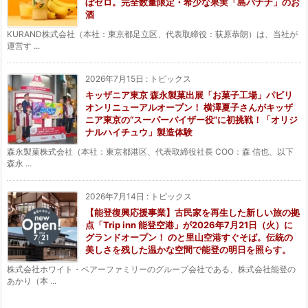
ぼゼロ。完全数量限定・希少な果実「島バナナ」のお
酒
KURAND株式会社（本社：東京都足立区、代表取締役：荻原恭朗）は、当社が
運営す ...
2026年7月15日
:
トピックス
キッザニア東京 森永製菓出展「お菓子工場」パビリ
オンリニューアルオープン！ 横澤夏子さんがキッザ
ニア東京の“スーパーバイザー役”に初挑戦！「オリジ
ナルハイチュウ」製造体験
森永製菓株式会社（本社：東京都港区、代表取締役社長 COO：森 信也、以下
森永 ...
2026年7月14日
:
トピックス
【能登復興応援事業】古民家を再生した新しい旅の拠
点「Trip inn 能登空港」が2026年7月21日（火）に
グランドオープン！ のと里山空港すぐそば。伝統の
美しさを残した温かな空間で能登の明日を照らす。
株式会社ホワイト・ベアーファミリーのグループ会社である、株式会社能登の
あかり（本 ...