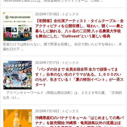
TechFusion Labs LLCは、AI音楽制作プラットフォーム「Crea ...
2026年7月18日
:
トピックス
【初開催】全出演アーティスト・タイムテーブル・全
アクティビティを公開収穫し、味わい、聴く——農と
暮らしに触れる、八ヶ岳の二日間 八ヶ岳農業大学校
を舞台にした、“Cultivent”という新しい祭典
音楽だけでは終わらない。畑で野菜を収穫し、自分で焼いたピザを味わい、木
漏れ日の下 ...
2026年7月17日
:
トピックス
「パンダの分まで 全員全頭全羽 全力で頑張ってま
す！」台本のない生のドラマがある。１,６００のい
のちが、生きている！「夏の特別イベント」が一斉ス
タート
アドベンチャーワールド（和歌山県白浜町）は、２０２６年の夏、「圧倒的
な生（LI ...
2026年7月16日
:
トピックス
沖縄県産幻のバナナリキュール「はじめましての島バ
ナナ」を販売開始 沖縄県・奄美諸島以外の流通はほ