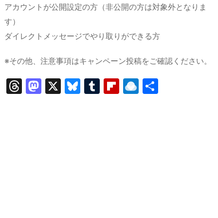
アカウントが公開設定の方（非公開の方は対象外となりま
す）
ダイレクトメッセージでやり取りができる方
※その他、注意事項はキャンペーン投稿をご確認ください。
T
M
X
Bl
T
Fl
R
共
hr
a
u
u
ip
ai
有
e
st
e
m
b
n
a
o
s
bl
o
dr
d
d
k
r
ar
o
s
o
y
d
p.
n
io