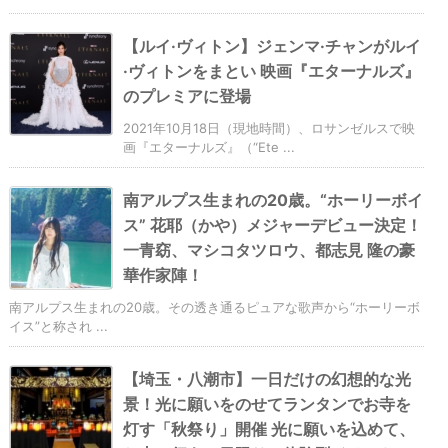
【ルイ·ヴィトン】ジェンマ·チャンがルイ
·ヴィトンをまとい 映画『エターナルズ』
のプレミアに登場
2021年10月18日（現地時間）、ロサンゼルスで映
画『エターナルズ』（“Ete ...
南アルプス生まれの20歳。“ホーリーボイ
ス” 花耶（かや）メジャーデビュー決定！
一青窈、マシコタツロウ、都志見 隆の豪
華作家陣！
南アルプス生まれの20歳。その透き通るピュアな歌声から“ホーリーボ
イス”と称され ...
【埼玉・八潮市】一日だけの幻想的な光
景！光に願いをのせてランタンでお寺を
灯す「秋祭り」開催 光に願いを込めて、