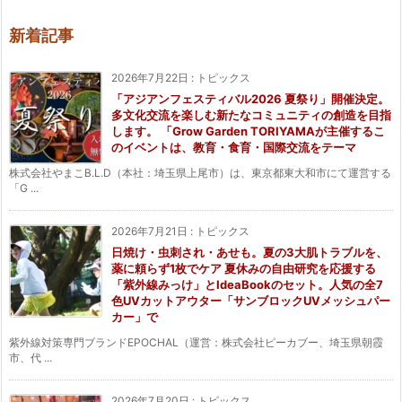
新着記事
2026年7月22日
:
トピックス
「アジアンフェスティバル2026 夏祭り」開催決定。
多文化交流を楽しむ新たなコミュニティの創造を目指
します。 「Grow Garden TORIYAMAが主催するこ
のイベントは、教育・食育・国際交流をテーマ
株式会社やまこB.L.D（本社：埼玉県上尾市）は、東京都東大和市にて運営する
「G ...
2026年7月21日
:
トピックス
日焼け・虫刺され・あせも。夏の3大肌トラブルを、
薬に頼らず1枚でケア 夏休みの自由研究を応援する
「紫外線みっけ」とIdeaBookのセット。人気の全7
色UVカットアウター「サンブロックUVメッシュパー
カー」で
紫外線対策専門ブランドEPOCHAL（運営：株式会社ピーカブー、埼玉県朝霞
市、代 ...
2026年7月20日
:
トピックス