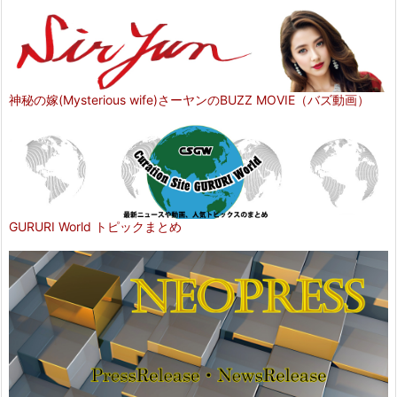
神秘の嫁(Mysterious wife)さーヤンのBUZZ MOVIE（バズ動画）
GURURI World トピックまとめ