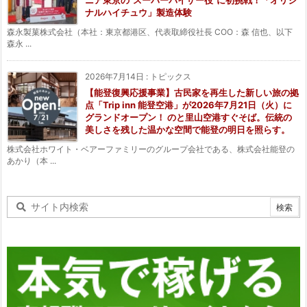
ニア東京の“スーパーバイザー役”に初挑戦！「オリジ
ナルハイチュウ」製造体験
森永製菓株式会社（本社：東京都港区、代表取締役社長 COO：森 信也、以下
森永 ...
2026年7月14日
:
トピックス
【能登復興応援事業】古民家を再生した新しい旅の拠
点「Trip inn 能登空港」が2026年7月21日（火）に
グランドオープン！ のと里山空港すぐそば。伝統の
美しさを残した温かな空間で能登の明日を照らす。
株式会社ホワイト・ベアーファミリーのグループ会社である、株式会社能登の
あかり（本 ...