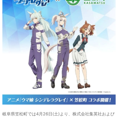
d
d
k
r
ar
o
s
o
y
d
p.
n
io
岐阜県笠松町では4月26日(土)より、株式会社集英社および