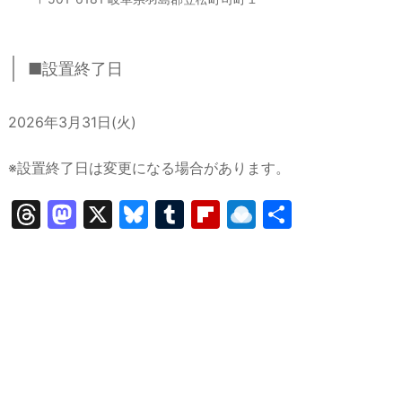
■設置終了日
2026年3月31日(火)
※設置終了日は変更になる場合があります。
T
M
X
Bl
T
Fl
R
共
hr
a
u
u
ip
ai
有
e
st
e
m
b
n
a
o
s
bl
o
dr
d
d
k
r
ar
o
s
o
y
d
p.
n
io