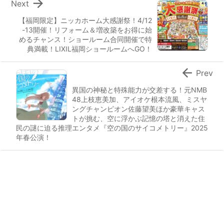

Next
【福岡限定】ニッカホーム大感謝祭！4/12
-13開催！リフォーム＆増改築をお得に始
めるチャンス！ショールーム合同開催で特
典満載！LIXIL福岡ショールームへGO！

Prev
異国の神秘と特殊能力が交差する！元NMB
48上枝恵美加、アイオケ根本流風、ミスヤ
ングチャンピオン佐藤望美ほか豪華キャス
トが挑む、空に浮かぶ記憶の塔と消えた住
民の謎に迫る推理エンタメ『空の国のサイコメトリー』2025
年春公演！