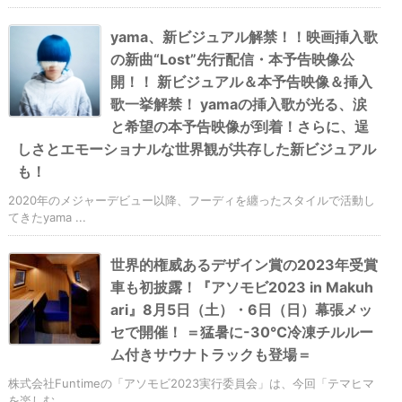
yama、新ビジュアル解禁！！映画挿入歌
の新曲“Lost”先行配信・本予告映像公
開！！ 新ビジュアル＆本予告映像＆挿入
歌一挙解禁！ yamaの挿入歌が光る、涙
と希望の本予告映像が到着！さらに、逞
しさとエモーショナルな世界観が共存した新ビジュアル
も！
2020年のメジャーデビュー以降、フーディを纏ったスタイルで活動し
てきたyama ...
世界的権威あるデザイン賞の2023年受賞
車も初披露！『アソモビ2023 in Makuh
ari』8月5日（土）・6日（日）幕張メッ
セで開催！ ＝猛暑に-30℃冷凍チルルー
ム付きサウナトラックも登場＝
株式会社Funtimeの「アソモビ2023実行委員会」は、今回「テマヒマ
を楽しむ ...