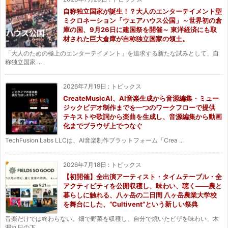
自称独立国家が誕生！？大人のエンターテイメント型
ミクロネーション「ウェアハウス公国」～世界初の倉
庫の国、9月26日に建国祭を開催～ 東洋経済にも取
材された巨大倉庫が自称独立国家の領土。
「大人のための極上のエンターテイメント」を追求する新たな試みとして、自
称独立国家 ...
2026年7月19日
:
トピックス
CreateMusicAI、AI音楽生成から音源編集・ミュー
ジックビデオ制作までを一つのワークフローで提供
テキストや歌詞から楽曲を生成し、音源編集から動画
化までブラウザ上でつなぐ
TechFusion Labs LLCは、AI音楽制作プラットフォーム「Crea ...
2026年7月18日
:
トピックス
【初開催】全出演アーティスト・タイムテーブル・全
アクティビティを公開収穫し、味わい、聴く——農と
暮らしに触れる、八ヶ岳の二日間 八ヶ岳農業大学校
を舞台にした、“Cultivent”という新しい祭典
音楽だけでは終わらない。畑で野菜を収穫し、自分で焼いたピザを味わい、木
漏れ日の下 ...