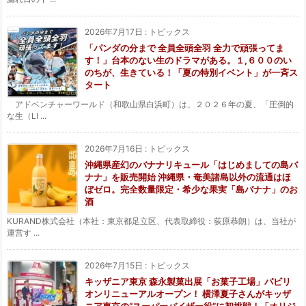
2026年7月17日
:
トピックス
「パンダの分まで 全員全頭全羽 全力で頑張ってま
す！」台本のない生のドラマがある。１,６００のい
のちが、生きている！「夏の特別イベント」が一斉ス
タート
アドベンチャーワールド（和歌山県白浜町）は、２０２６年の夏、「圧倒的
な生（LI ...
2026年7月16日
:
トピックス
沖縄県産幻のバナナリキュール「はじめましての島バ
ナナ」を販売開始 沖縄県・奄美諸島以外の流通はほ
ぼゼロ。完全数量限定・希少な果実「島バナナ」のお
酒
KURAND株式会社（本社：東京都足立区、代表取締役：荻原恭朗）は、当社が
運営す ...
2026年7月15日
:
トピックス
キッザニア東京 森永製菓出展「お菓子工場」パビリ
オンリニューアルオープン！ 横澤夏子さんがキッザ