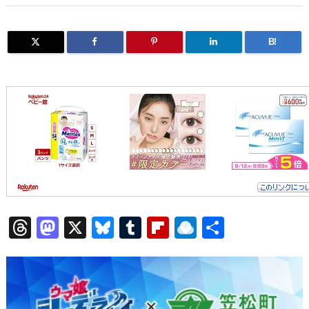
B!
T
M
X
Bl
T
Fl
R
共
hr
a
u
u
ip
ai
有
e
st
e
m
b
n
a
o
s
bl
o
dr