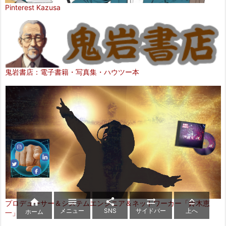
Pinterest Kazusa
鬼岩書店：電子書籍・写真集・ハウツー本





プロデューサー＆システムエンジニア＆ネットワーカー「鈴木恵
メニュー
SNS
サイドバー
上へ
ホーム
一」