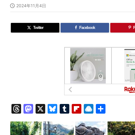

2024年11月4日
Twitter
Facebook
P
T
M
X
Bl
T
Fl
R
共
hr
a
u
u
ip
ai
有
e
st
e
m
b
n