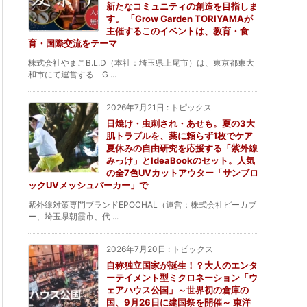
新たなコミュニティの創造を目指しま
す。 「Grow Garden TORIYAMAが
主催するこのイベントは、教育・食
育・国際交流をテーマ
株式会社やまこB.L.D（本社：埼玉県上尾市）は、東京都東大
和市にて運営する「G ...
2026年7月21日
:
トピックス
日焼け・虫刺され・あせも。夏の3大
肌トラブルを、薬に頼らず1枚でケア
夏休みの自由研究を応援する「紫外線
みっけ」とIdeaBookのセット。人気
の全7色UVカットアウター「サンブロ
ックUVメッシュパーカー」で
紫外線対策専門ブランドEPOCHAL（運営：株式会社ピーカブ
ー、埼玉県朝霞市、代 ...
2026年7月20日
:
トピックス
自称独立国家が誕生！？大人のエンタ
ーテイメント型ミクロネーション「ウ
ェアハウス公国」～世界初の倉庫の
国、9月26日に建国祭を開催～ 東洋