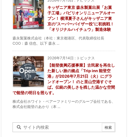
2026年7月15日
:
トピックス
キッザニア東京 森永製菓出展「お菓
子工場」パビリオンリニューアルオー
プン！ 横澤夏子さんがキッザニア東
京の“スーパーバイザー役”に初挑戦！
「オリジナルハイチュウ」製造体験
森永製菓株式会社（本社：東京都港区、代表取締役社長
COO：森 信也、以下 森永 ...
2026年7月14日
:
トピックス
【能登復興応援事業】古民家を再生し
た新しい旅の拠点「Trip inn 能登空
港」が2026年7月21日（火）にグラ
ンドオープン！ のと里山空港すぐそ
ば。伝統の美しさを残した温かな空間
で能登の明日を照らす。
株式会社ホワイト・ベアーファミリーのグループ会社である、
株式会社能登のあかり（本 ...