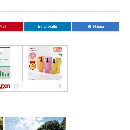
in it
LinkedIn
B!
Hatena