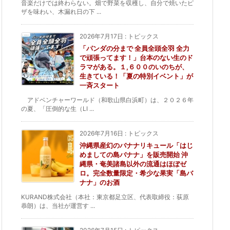
音楽だけでは終わらない。畑で野菜を収穫し、自分で焼いたピ
ザを味わい、木漏れ日の下 ...
2026年7月17日
:
トピックス
「パンダの分まで 全員全頭全羽 全力
で頑張ってます！」台本のない生のド
ラマがある。１,６００のいのちが、
生きている！「夏の特別イベント」が
一斉スタート
アドベンチャーワールド（和歌山県白浜町）は、２０２６年
の夏、「圧倒的な生（LI ...
2026年7月16日
:
トピックス
沖縄県産幻のバナナリキュール「はじ
めましての島バナナ」を販売開始 沖
縄県・奄美諸島以外の流通はほぼゼ
ロ。完全数量限定・希少な果実「島バ
ナナ」のお酒
KURAND株式会社（本社：東京都足立区、代表取締役：荻原
恭朗）は、当社が運営す ...