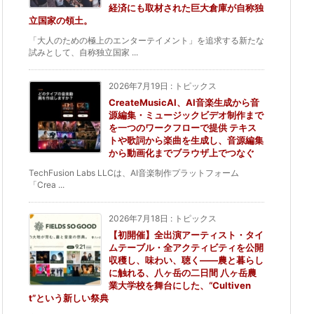
経済にも取材された巨大倉庫が自称独
立国家の領土。
「大人のための極上のエンターテイメント」を追求する新たな
試みとして、自称独立国家 ...
2026年7月19日
:
トピックス
CreateMusicAI、AI音楽生成から音
源編集・ミュージックビデオ制作まで
を一つのワークフローで提供 テキス
トや歌詞から楽曲を生成し、音源編集
から動画化までブラウザ上でつなぐ
TechFusion Labs LLCは、AI音楽制作プラットフォーム
「Crea ...
2026年7月18日
:
トピックス
【初開催】全出演アーティスト・タイ
ムテーブル・全アクティビティを公開
収穫し、味わい、聴く——農と暮らし
に触れる、八ヶ岳の二日間 八ヶ岳農
業大学校を舞台にした、“Cultiven
t”という新しい祭典