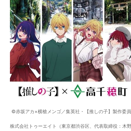
a
o
s
bl
o
dr
d
d
k
r
ar
o
s
o
y
d
p.
n
io
©赤坂アカ×横槍メンゴ／集英社・【推しの子】製作委
株式会社トゥーエイト（東京都渋谷区、代表取締役：木野