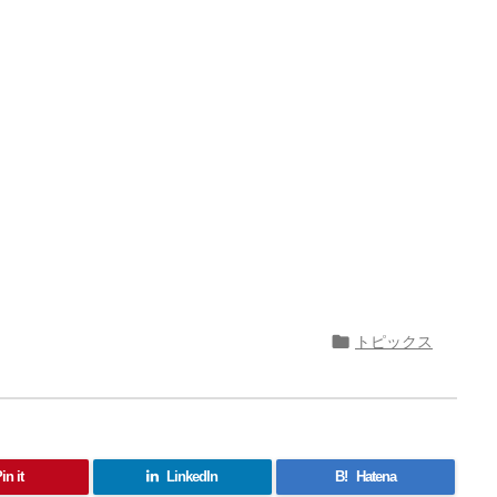

トピックス
in it
LinkedIn
B!
Hatena