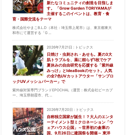
新たなコミュニティの創造を目指しま
す。 「Grow Garden TORIYAMAが
主催するこのイベントは、教育・食
育・国際交流をテーマ
株式会社やまこB.L.D（本社：埼玉県上尾市）は、東京都東大
和市にて運営する「G ...
2026年7月21日
:
トピックス
日焼け・虫刺され・あせも。夏の3大
肌トラブルを、薬に頼らず1枚でケア
夏休みの自由研究を応援する「紫外線
みっけ」とIdeaBookのセット。人気
の全7色UVカットアウター「サンブロ
ックUVメッシュパーカー」で
紫外線対策専門ブランドEPOCHAL（運営：株式会社ピーカブ
ー、埼玉県朝霞市、代 ...
2026年7月20日
:
トピックス
自称独立国家が誕生！？大人のエンタ
ーテイメント型ミクロネーション「ウ
ェアハウス公国」～世界初の倉庫の
国、9月26日に建国祭を開催～ 東洋