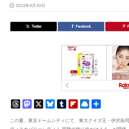

2023年4月30日
Twitter
Facebook
P
T
M
X
Bl
T
Fl
R
共
hr
a
u
u
ip
ai
有
e
st
e
m
b
n
この夏、東京ドームシティにて、東大クイズ王・伊沢拓司率
ディスカバリーシティ！ 冒険の旅に出かけよう」が開催