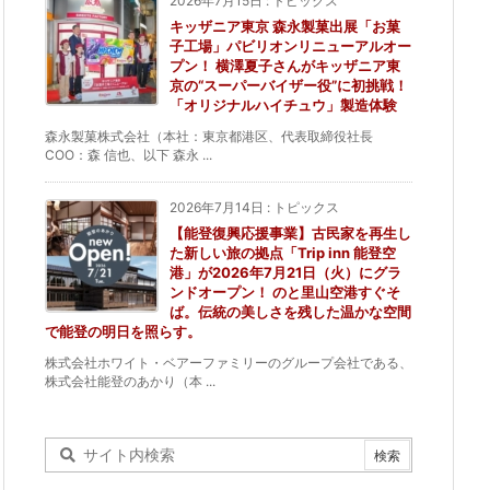
2026年7月15日
:
トピックス
キッザニア東京 森永製菓出展「お菓
子工場」パビリオンリニューアルオー
プン！ 横澤夏子さんがキッザニア東
京の“スーパーバイザー役”に初挑戦！
「オリジナルハイチュウ」製造体験
森永製菓株式会社（本社：東京都港区、代表取締役社長
COO：森 信也、以下 森永 ...
2026年7月14日
:
トピックス
【能登復興応援事業】古民家を再生し
た新しい旅の拠点「Trip inn 能登空
港」が2026年7月21日（火）にグラ
ンドオープン！ のと里山空港すぐそ
ば。伝統の美しさを残した温かな空間
で能登の明日を照らす。
株式会社ホワイト・ベアーファミリーのグループ会社である、
株式会社能登のあかり（本 ...