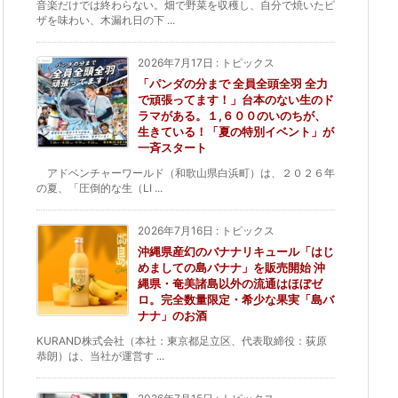
音楽だけでは終わらない。畑で野菜を収穫し、自分で焼いたピ
ザを味わい、木漏れ日の下 ...
2026年7月17日
:
トピックス
「パンダの分まで 全員全頭全羽 全力
で頑張ってます！」台本のない生のド
ラマがある。１,６００のいのちが、
生きている！「夏の特別イベント」が
一斉スタート
アドベンチャーワールド（和歌山県白浜町）は、２０２６年
の夏、「圧倒的な生（LI ...
2026年7月16日
:
トピックス
沖縄県産幻のバナナリキュール「はじ
めましての島バナナ」を販売開始 沖
縄県・奄美諸島以外の流通はほぼゼ
ロ。完全数量限定・希少な果実「島バ
ナナ」のお酒
KURAND株式会社（本社：東京都足立区、代表取締役：荻原
恭朗）は、当社が運営す ...