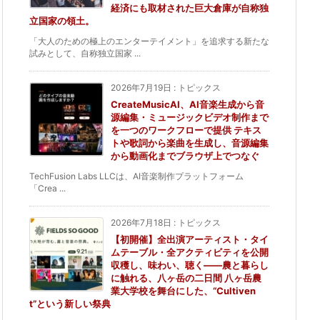
経済にも取材された巨大倉庫が自称独
立国家の領土。
「大人のための極上のエンターテイメント」を追求する新たな
試みとして、自称独立国家 ...
2026年7月19日
:
トピックス
CreateMusicAI、AI音楽生成から音
源編集・ミュージックビデオ制作まで
を一つのワークフローで提供 テキス
トや歌詞から楽曲を生成し、音源編集
から動画化までブラウザ上でつなぐ
TechFusion Labs LLCは、AI音楽制作プラットフォーム
「Crea ...
2026年7月18日
:
トピックス
【初開催】全出演アーティスト・タイ
ムテーブル・全アクティビティを公開
収穫し、味わい、聴く——農と暮らし
に触れる、八ヶ岳の二日間 八ヶ岳農
業大学校を舞台にした、“Cultiven
t”という新しい祭典