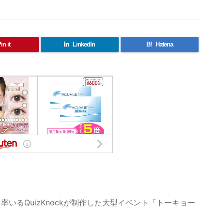
in it
LinkedIn
B!
Hatena
いるQuizKnockが制作した大型イベント「トーキョー