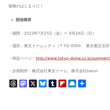
冒険のはじまりだ！
開催概要
・期間：2023年7月21日（金）〜 9月24日（日）
・場所：東京ドームシティ（〒112-0004 東京都文京区後
・特設ページ：
http://www.tokyo-dome.co.jp/summer/
・企画制作：株式会社東京ドーム、株式会社baton
T
M
X
Bl
T
Fl
R
共
hr
a
u
u
ip
ai
有
e
st
e
m
b
n
a
o
s
bl
o
dr