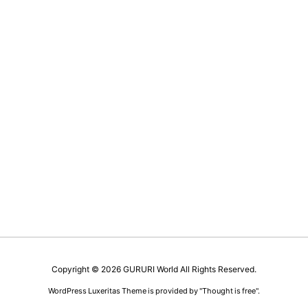
Copyright ©
2026
GURURI World
All Rights Reserved.
WordPress Luxeritas Theme is provided by "
Thought is free
".