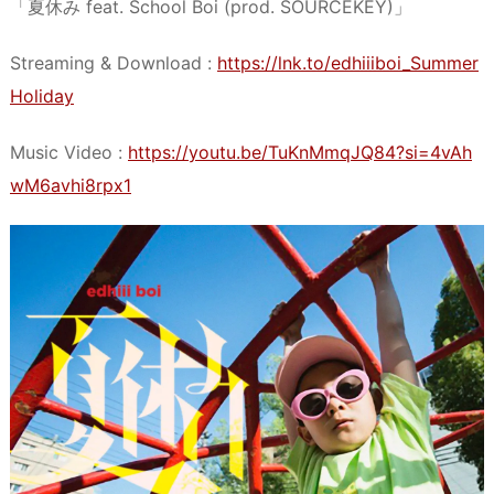
「夏休み feat. School Boi (prod. SOURCEKEY)」
Streaming & Download :
https://lnk.to/edhiiiboi_Summer
Holiday
Music Video :
https://youtu.be/TuKnMmqJQ84?si=4vAh
wM6avhi8rpx1