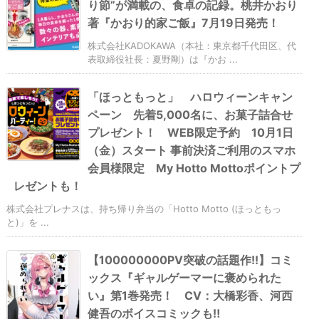
り節”が満載の、食卓の記録。桃井かおり
著『かおり的家ご飯』7月19日発売！
株式会社KADOKAWA（本社：東京都千代田区、代
表取締役社長：夏野剛）は『かお ...
「ほっともっと」 ハロウィーンキャン
ペーン 先着5,000名に、お菓子詰合せ
プレゼント！ WEB限定予約 10月1日
（金）スタート 事前決済ご利用のスマホ
会員様限定 My Hotto Mottoポイントプ
レゼントも！
株式会社プレナスは、持ち帰り弁当の「Hotto Motto (ほっともっ
と)」を ...
【100000000PV突破の話題作!!】コミ
ックス『ギャルゲーマーに褒められた
い』第1巻発売！ CV：大橋彩香、河西
健吾のボイスコミックも‼