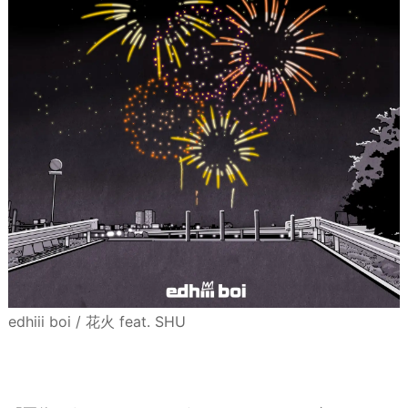
edhiii boi / 花火 feat. SHU