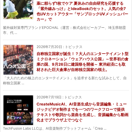
薬に頼らず1枚でケア 夏休みの自由研究を応援する
「紫外線みっけ」とIdeaBookのセット。人気の全7
色UVカットアウター「サンブロックUVメッシュパー
カー」で
紫外線対策専門ブランドEPOCHAL（運営：株式会社ピーカブー、埼玉県朝霞
市、代 ...
2026年7月20日
:
トピックス
自称独立国家が誕生！？大人のエンターテイメント型
ミクロネーション「ウェアハウス公国」～世界初の倉
庫の国、9月26日に建国祭を開催～ 東洋経済にも取
材された巨大倉庫が自称独立国家の領土。
「大人のための極上のエンターテイメント」を追求する新たな試みとして、自
称独立国家 ...
2026年7月19日
:
トピックス
CreateMusicAI、AI音楽生成から音源編集・ミュー
ジックビデオ制作までを一つのワークフローで提供
テキストや歌詞から楽曲を生成し、音源編集から動画
化までブラウザ上でつなぐ
TechFusion Labs LLCは、AI音楽制作プラットフォーム「Crea ...