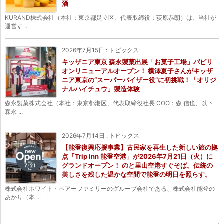
酒
KURAND株式会社（本社：東京都足立区、代表取締役：荻原恭朗）は、当社が
運営す ...
2026年7月15日
:
トピックス
キッザニア東京 森永製菓出展「お菓子工場」パビリ
オンリニューアルオープン！ 横澤夏子さんがキッザ
ニア東京の“スーパーバイザー役”に初挑戦！「オリジ
ナルハイチュウ」製造体験
森永製菓株式会社（本社：東京都港区、代表取締役社長 COO：森 信也、以下
森永 ...
2026年7月14日
:
トピックス
【能登復興応援事業】古民家を再生した新しい旅の拠
点「Trip inn 能登空港」が2026年7月21日（火）に
グランドオープン！ のと里山空港すぐそば。伝統の
美しさを残した温かな空間で能登の明日を照らす。
株式会社ホワイト・ベアーファミリーのグループ会社である、株式会社能登の
あかり（本 ...