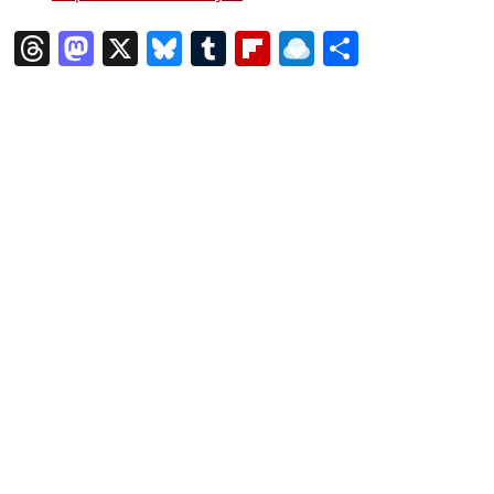
T
M
X
Bl
T
Fl
R
共
hr
a
u
u
ip
ai
有
e
st
e
m
b
n
a
o
s
bl
o
dr
d
d
k
r
ar
o
s
o
y
d
p.
n
io