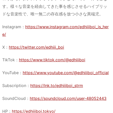
す。様々な音楽を経由してきた事を感じさせるハイブリッ
ドな音楽性で、唯一無二の存在感を放つ小さな異端児。
Instagram：
https://www.instagram.com/edhiiiboi_is_her
e/
X：
https://twitter.com/edhiii_boi
TikTok：
https://www.tiktok.com/@edhiiiboi
YouTube：
https://www.youtube.com/@edhiiiboi_official
Subscription：
https://lnk.to/edhiiiboi_strm
SoundCloud：
https://soundcloud.com/user-48052443
HP：
https://edhiiiboi.tokyo/