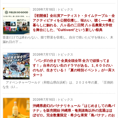
2026年7月18日
:
トピックス
【初開催】全出演アーティスト・タイムテーブル・全
アクティビティを公開収穫し、味わい、聴く——農と
暮らしに触れる、八ヶ岳の二日間 八ヶ岳農業大学校
を舞台にした、“Cultivent”という新しい祭典
音楽だけでは終わらない。畑で野菜を収穫し、自分で焼いたピザを味わい、木
漏れ日の下 ...
2026年7月17日
:
トピックス
「パンダの分まで 全員全頭全羽 全力で頑張ってま
す！」台本のない生のドラマがある。１,６００のい
のちが、生きている！「夏の特別イベント」が一斉ス
タート
アドベンチャーワールド（和歌山県白浜町）は、２０２６年の夏、「圧倒的
な生（LI ...
2026年7月16日
:
トピックス
沖縄県産幻のバナナリキュール「はじめましての島バ
ナナ」を販売開始 沖縄県・奄美諸島以外の流通はほ
ぼゼロ。完全数量限定・希少な果実「島バナナ」のお