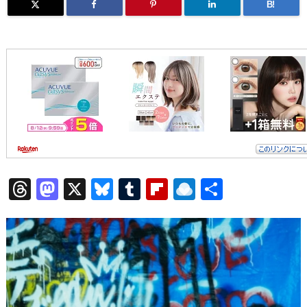
B!
T
M
X
Bl
T
Fl
R
共
hr
a
u
u
ip
ai
有
e
st
e
m
b
n
a
o
s
bl
o
dr
d
d
k
r
ar
o
s
o
y
d
p.