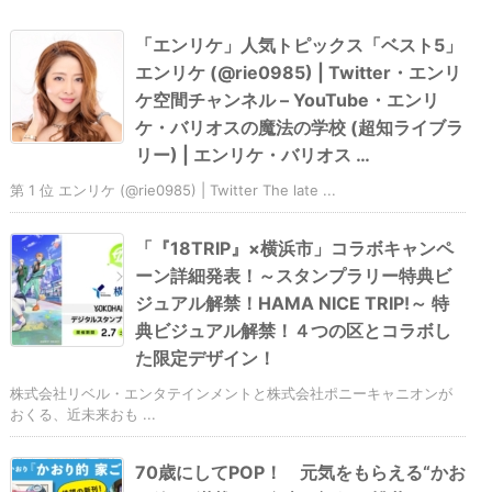
「エンリケ」人気トピックス「ベスト5」
エンリケ (@rie0985) | Twitter・エンリ
ケ空間チャンネル – YouTube・エンリ
ケ・バリオスの魔法の学校 (超知ライブラ
リー) | エンリケ・バリオス …
第 1 位 エンリケ (@rie0985) | Twitter The late ...
「『18TRIP』×横浜市」コラボキャンペ
ーン詳細発表！～スタンプラリー特典ビ
ジュアル解禁！HAMA NICE TRIP!～ 特
典ビジュアル解禁！４つの区とコラボし
た限定デザイン！
株式会社リベル・エンタテインメントと株式会社ポニーキャニオンが
おくる、近未来おも ...
70歳にしてPOP！ 元気をもらえる“かお