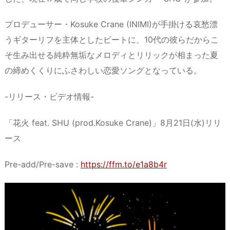
プロデューサー・Kosuke Crane (INIMI)が手掛ける哀愁漂
うギターリフを主体としたビートに、10代の彼らだからこ
そ生み出せる純粋無垢なメロディとリリックが相まった夏
の締めくくりにふさわしい恋愛ソングとなっている。
-リリース・ビデオ情報-
「花火 feat. SHU (prod.Kosuke Crane)」8月21日(水)リリ
ース
Pre-add/Pre-save :
https://ffm.to/e1a8b4r