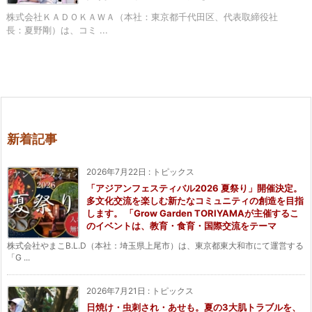
株式会社ＫＡＤＯＫＡＷＡ（本社：東京都千代⽥区、代表取締役社
⻑：夏野剛）は、コミ ...
新着記事
2026年7月22日
:
トピックス
「アジアンフェスティバル2026 夏祭り」開催決定。
多文化交流を楽しむ新たなコミュニティの創造を目指
します。 「Grow Garden TORIYAMAが主催するこ
のイベントは、教育・食育・国際交流をテーマ
株式会社やまこB.L.D（本社：埼玉県上尾市）は、東京都東大和市にて運営する
「G ...
2026年7月21日
:
トピックス
日焼け・虫刺され・あせも。夏の3大肌トラブルを、