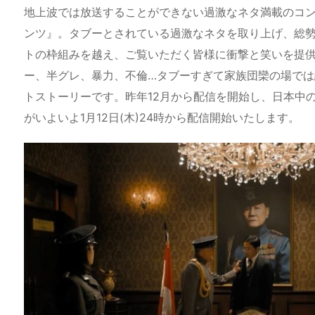
地上波では放送することができない過激なネタ満載のコン
ンツ』。タブーとされている過激なネタを取り上げ、総勢
トの枠組みを越え、ご覧いただく皆様に衝撃と笑いを提供
ー、半グレ、暴力、不倫…タブーすぎて家族団欒の場で
トストーリーです。昨年12月から配信を開始し、日本中
がいよいよ1月12日(木)24時から配信開始いたします。