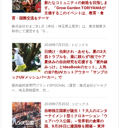
新たなコミュニティの創造を目指しま
す。 「Grow Garden TORIYAMAが
主催するこのイベントは、教育・食
育・国際交流をテーマ
株式会社やまこB.L.D（本社：埼玉県上尾市）は、東京都東大
和市にて運営する「G ...
2026年7月21日
:
トピックス
日焼け・虫刺され・あせも。夏の3大
肌トラブルを、薬に頼らず1枚でケア
夏休みの自由研究を応援する「紫外線
みっけ」とIdeaBookのセット。人気
の全7色UVカットアウター「サンブロ
ックUVメッシュパーカー」で
紫外線対策専門ブランドEPOCHAL（運営：株式会社ピーカブ
ー、埼玉県朝霞市、代 ...
2026年7月20日
:
トピックス
自称独立国家が誕生！？大人のエンタ
ーテイメント型ミクロネーション「ウ
ェアハウス公国」～世界初の倉庫の
国、9月26日に建国祭を開催～ 東洋