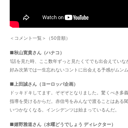
＜コメント一覧＞（50音順）
■秋山寛貴さん（ハナコ）
1話を見た時、ここ数年ずっと見たくてでも出会えていな
好み次第では一生忘れないコントに出会える予感がムン
■上田誠さん（ヨーロッパ企画）
ドッキドキしてます。ぞぞぞとなりました。驚くべき多
指導を受けるからだ。赤信号をみんなで渡ることはある
いつかなくなる。インシデンツは始まっているんだ。
■嬉野雅道さん（水曜どうでしょう ディレクター）