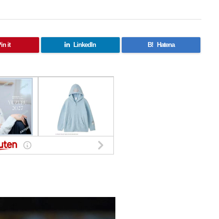
in it
LinkedIn
B!
Hatena