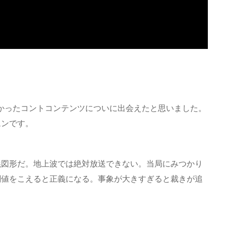
かったコントコンテンツについに出会えたと思いました。
ムンです。
義図形だ。地上波では絶対放送できない。当局にみつかり
閾値をこえると正義になる。事象が大きすぎると裁きが追