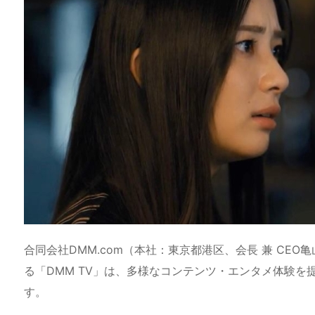
a
o
s
bl
o
dr
d
d
k
r
ar
o
s
o
y
d
p.
n
io
合同会社DMM.com（本社：東京都港区、会長 兼 CEO
る「DMM TV」は、多様なコンテンツ・エンタメ体験を
す。