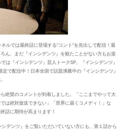
チャンネルでは最終話に登場する“コント”を先出しで配信！最
ちろん、まだ『インシデンツ』を観たことがない方もお楽
ルでは『インシデンツ』芸人トークSP、『インシデンツ』
間限定で配信中！日本全国で話題沸騰中の『インシデンツ』
い。
から絶賛のコメントが到着しました。「ここまでやって大
波では絶対放送できない」「世界に届くコメディ！」な
最終話に期待が高まります！
ンシデンツ』をご覧いただいていない方にも、第１話から