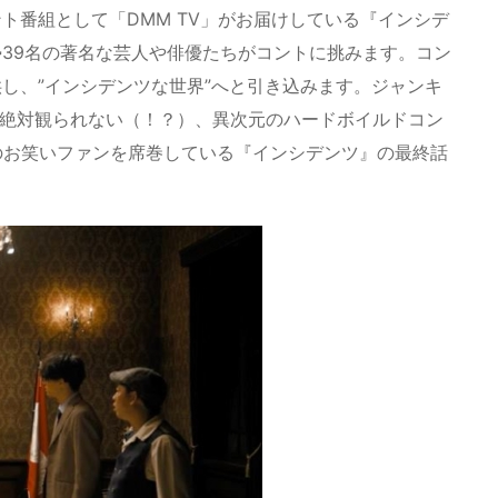
ト番組として「DMM TV」がお届けしている『インシデ
39名の著名な芸人や俳優たちがコントに挑みます。コン
し、”インシデンツな世界”へと引き込みます。ジャンキ
は絶対観られない（！？）、異次元のハードボイルドコン
のお笑いファンを席巻している『インシデンツ』の最終話