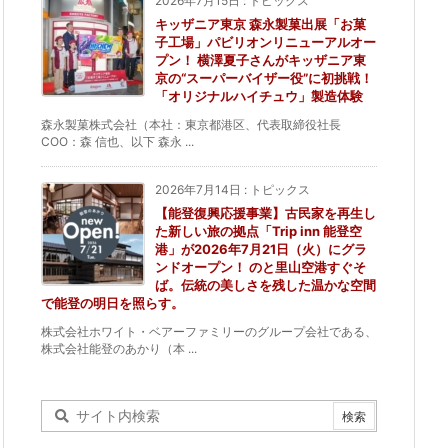
2026年7月15日
:
トピックス
キッザニア東京 森永製菓出展「お菓
子工場」パビリオンリニューアルオー
プン！ 横澤夏子さんがキッザニア東
京の“スーパーバイザー役”に初挑戦！
「オリジナルハイチュウ」製造体験
森永製菓株式会社（本社：東京都港区、代表取締役社長
COO：森 信也、以下 森永 ...
2026年7月14日
:
トピックス
【能登復興応援事業】古民家を再生し
た新しい旅の拠点「Trip inn 能登空
港」が2026年7月21日（火）にグラ
ンドオープン！ のと里山空港すぐそ
ば。伝統の美しさを残した温かな空間
で能登の明日を照らす。
株式会社ホワイト・ベアーファミリーのグループ会社である、
株式会社能登のあかり（本 ...