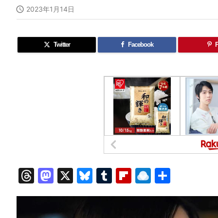

2023年1月14日
Twitter
Facebook
P
T
M
X
Bl
T
Fl
R
共
hr
a
u
u
ip
ai
有
e
st
e
m
b
n