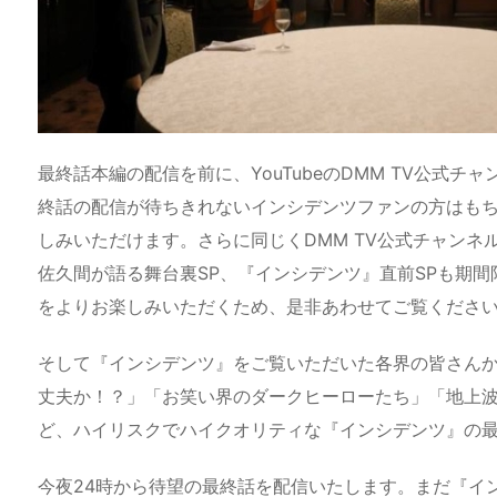
最終話本編の配信を前に、YouTubeのDMM TV公式
終話の配信が待ちきれないインシデンツファンの方はも
しみいただけます。さらに同じくDMM TV公式チャンネ
佐久間が語る舞台裏SP、『インシデンツ』直前SPも期
をよりお楽しみいただくため、是非あわせてご覧くださ
そして『インシデンツ』をご覧いただいた各界の皆さん
丈夫か！？」「お笑い界のダークヒーローたち」「地上
ど、ハイリスクでハイクオリティな『インシデンツ』の
今夜24時から待望の最終話を配信いたします。まだ『イ