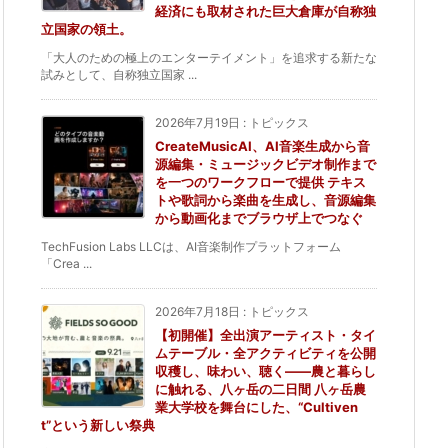
経済にも取材された巨大倉庫が自称独
立国家の領土。
「大人のための極上のエンターテイメント」を追求する新たな
試みとして、自称独立国家 ...
2026年7月19日
:
トピックス
CreateMusicAI、AI音楽生成から音
源編集・ミュージックビデオ制作まで
を一つのワークフローで提供 テキス
トや歌詞から楽曲を生成し、音源編集
から動画化までブラウザ上でつなぐ
TechFusion Labs LLCは、AI音楽制作プラットフォーム
「Crea ...
2026年7月18日
:
トピックス
【初開催】全出演アーティスト・タイ
ムテーブル・全アクティビティを公開
収穫し、味わい、聴く——農と暮らし
に触れる、八ヶ岳の二日間 八ヶ岳農
業大学校を舞台にした、“Cultiven
t”という新しい祭典