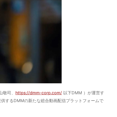
亀山敬司、
https://dmm-corp.com/
以下DMM ）が運営す
提供するDMMの新たな総合動画配信プラットフォームで