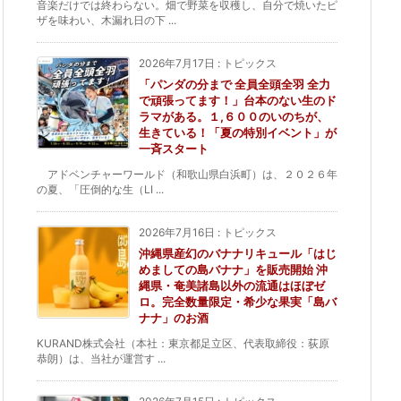
音楽だけでは終わらない。畑で野菜を収穫し、自分で焼いたピ
ザを味わい、木漏れ日の下 ...
2026年7月17日
:
トピックス
「パンダの分まで 全員全頭全羽 全力
で頑張ってます！」台本のない生のド
ラマがある。１,６００のいのちが、
生きている！「夏の特別イベント」が
一斉スタート
アドベンチャーワールド（和歌山県白浜町）は、２０２６年
の夏、「圧倒的な生（LI ...
2026年7月16日
:
トピックス
沖縄県産幻のバナナリキュール「はじ
めましての島バナナ」を販売開始 沖
縄県・奄美諸島以外の流通はほぼゼ
ロ。完全数量限定・希少な果実「島バ
ナナ」のお酒
KURAND株式会社（本社：東京都足立区、代表取締役：荻原
恭朗）は、当社が運営す ...