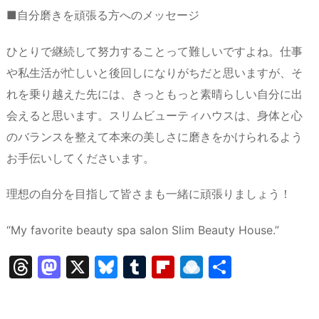
■自分磨きを頑張る方へのメッセージ
ひとりで継続して努力することって難しいですよね。仕事
や私生活が忙しいと後回しになりがちだと思いますが、そ
れを乗り越えた先には、きっともっと素晴らしい自分に出
会えると思います。スリムビューティハウスは、身体と心
のバランスを整えて本来の美しさに磨きをかけられるよう
お手伝いしてくださいます。
理想の自分を目指して皆さまも一緒に頑張りましょう！
“My favorite beauty spa salon Slim Beauty House.”
T
M
X
Bl
T
Fl
R
共
hr
a
u
u
ip
ai
有
e
st
e
m
b
n