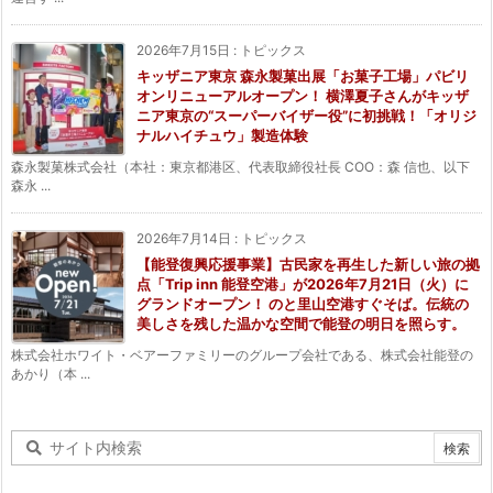
2026年7月15日
:
トピックス
キッザニア東京 森永製菓出展「お菓子工場」パビリ
オンリニューアルオープン！ 横澤夏子さんがキッザ
ニア東京の“スーパーバイザー役”に初挑戦！「オリジ
ナルハイチュウ」製造体験
森永製菓株式会社（本社：東京都港区、代表取締役社長 COO：森 信也、以下
森永 ...
2026年7月14日
:
トピックス
【能登復興応援事業】古民家を再生した新しい旅の拠
点「Trip inn 能登空港」が2026年7月21日（火）に
グランドオープン！ のと里山空港すぐそば。伝統の
美しさを残した温かな空間で能登の明日を照らす。
株式会社ホワイト・ベアーファミリーのグループ会社である、株式会社能登の
あかり（本 ...