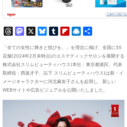
T
M
X
Bl
T
Fl
R
共
hr
a
u
u
ip
ai
有
e
st
e
m
b
n
「全ての女性に輝きと悦びを。」を理念に掲げ、全国に55
a
o
s
bl
o
dr
店舗(2024年2月末時点)のエステティックサロンを展開する
株式会社スリムビューティハウス(本社：東京都港区、代表
d
d
k
r
ar
o
取締役：西坂才子、以下 スリムビューティハウス)は新・イ
s
o
y
d
p.
メージキャラクターに河北麻友子さんを起用し、新しい
n
io
WEBサイトや広告ビジュアルを公開いたしました。