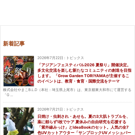
新着記事
2026年7月22日
:
トピックス
「アジアンフェスティバル2026 夏祭り」開催決定。
多文化交流を楽しむ新たなコミュニティの創造を目指
します。 「Grow Garden TORIYAMAが主催するこ
のイベントは、教育・食育・国際交流をテーマ
株式会社やまこB.L.D（本社：埼玉県上尾市）は、東京都東大和市にて運営する
「G ...
2026年7月21日
:
トピックス
日焼け・虫刺され・あせも。夏の3大肌トラブルを、
薬に頼らず1枚でケア 夏休みの自由研究を応援する
「紫外線みっけ」とIdeaBookのセット。人気の全7
色UVカットアウター「サンブロックUVメッシュパー