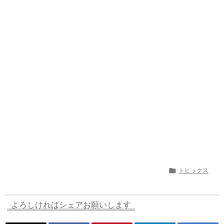
a
o
s
bl
o
dr
d
d
k
r
ar
o
s
o
y
d
p.
n
io

トピックス
よろしければシェアお願いします