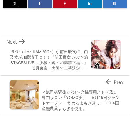
B!

Next
RIKU（THE RAMPAGE）が前田慶次に、白
又敦が加藤清正に！！『前田慶次 かぶき旅
STAGE&LIVE ～肥後の虎・加藤清正編～』
9月東京・大阪で上演決定！！

Prev
＜飯田橋駅徒歩2分＞女性専用よもぎ蒸し
専門サロン「YOMO美」 5月15日グラン
ドオープン！ 飲めるよもぎ蒸し。100％国
産無農薬よもぎを使用。