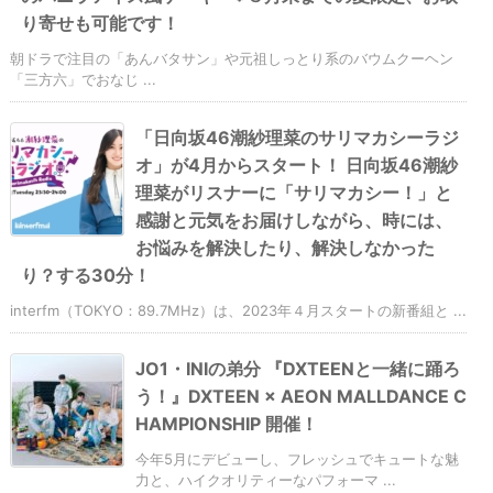
り寄せも可能です！
朝ドラで注目の「あんバタサン」や元祖しっとり系のバウムクーヘン
「三方六」でおなじ ...
「日向坂46潮紗理菜のサリマカシーラジ
オ」が4月からスタート！ 日向坂46潮紗
理菜がリスナーに「サリマカシー！」と
感謝と元気をお届けしながら、時には、
お悩みを解決したり、解決しなかった
り？する30分！
interfm（TOKYO：89.7MHz）は、2023年４月スタートの新番組と ...
JO1・INIの弟分 『DXTEENと一緒に踊ろ
う！』DXTEEN × AEON MALLDANCE C
HAMPIONSHIP 開催！
今年5月にデビューし、フレッシュでキュートな魅
力と、ハイクオリティーなパフォーマ ...