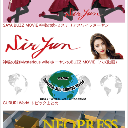
SAYA BUZZ MOVIE 神秘の嫁-ミステリアスワイフさーヤン
神秘の嫁(Mysterious wife)さーヤンのBUZZ MOVIE（バズ動画）
GURURI World トピックまとめ