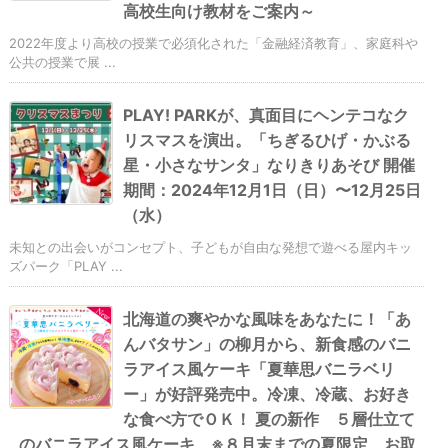
高校生向け教材をご案内～
2022年度より高校の授業で必須化された「金融経済教育」、家庭科や
公共の授業で展 ...
PLAY! PARKが、真面目にヘンテコなク
リスマスを演出。「ちぎるひげ・かぶる
星・小さなサンタ」なりきりあそび 開催
期間：2024年12月1日（日）〜12月25日
（水）
未知との出会いがコンセプト、子どもが自由な発想で遊べる屋内キッ
ズパーク「PLAY ...
北海道の爽やかな風味をあなたに！「あ
んバタサン」の柳月から、新食感のバニ
ラアイス風ケーキ「夏華思バニラベリ
ー」が好評発売中。冷凍、冷蔵、お好き
な食べ方でＯＫ！ 夏の新作 ５層仕立て
のバニラアイス風ケーキ ※８月末までの夏限定、お取