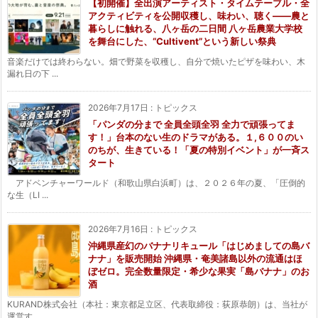
【初開催】全出演アーティスト・タイムテーブル・全
アクティビティを公開収穫し、味わい、聴く——農と
暮らしに触れる、八ヶ岳の二日間 八ヶ岳農業大学校
を舞台にした、“Cultivent”という新しい祭典
音楽だけでは終わらない。畑で野菜を収穫し、自分で焼いたピザを味わい、木
漏れ日の下 ...
2026年7月17日
:
トピックス
「パンダの分まで 全員全頭全羽 全力で頑張ってま
す！」台本のない生のドラマがある。１,６００のい
のちが、生きている！「夏の特別イベント」が一斉ス
タート
アドベンチャーワールド（和歌山県白浜町）は、２０２６年の夏、「圧倒的
な生（LI ...
2026年7月16日
:
トピックス
沖縄県産幻のバナナリキュール「はじめましての島バ
ナナ」を販売開始 沖縄県・奄美諸島以外の流通はほ
ぼゼロ。完全数量限定・希少な果実「島バナナ」のお
酒
KURAND株式会社（本社：東京都足立区、代表取締役：荻原恭朗）は、当社が
運営す ...