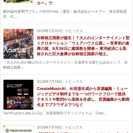
カー」で
紫外線対策専門ブランドEPOCHAL（運営：株式会社ピーカブー、埼玉県朝霞
市、代 ...
2026年7月20日
:
トピックス
自称独立国家が誕生！？大人のエンターテイメント型
ミクロネーション「ウェアハウス公国」～世界初の倉
庫の国、9月26日に建国祭を開催～ 東洋経済にも取
材された巨大倉庫が自称独立国家の領土。
「大人のための極上のエンターテイメント」を追求する新たな試みとして、自
称独立国家 ...
2026年7月19日
:
トピックス
CreateMusicAI、AI音楽生成から音源編集・ミュー
ジックビデオ制作までを一つのワークフローで提供
テキストや歌詞から楽曲を生成し、音源編集から動画
化までブラウザ上でつなぐ
TechFusion Labs LLCは、AI音楽制作プラットフォーム「Crea ...
2026年7月18日
:
トピックス