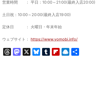
営業時間 ： 平日：10:00～21:00(最終入店20:00)
土日祝：10:00～20:00(最終入店19:00)
定休日 ： 火曜日・年末年始
ウェブサイト：
https://www.yomobi.info/
T
M
X
Bl
T
Fl
R
共
hr
a
u
u
ip
ai
有
e
st
e
m
b
n
a
o
s
bl
o
dr
d
d
k
r
ar
o
s
o
y
d
p.
n
io