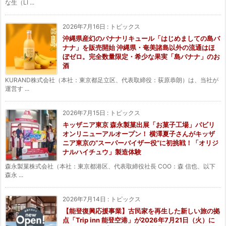
な生（LI ...
2026年7月16日
:
トピックス
沖縄県産幻のバナナリキュール「はじめましての島バ
ナナ」を販売開始 沖縄県・奄美諸島以外の流通はほ
ぼゼロ。完全数量限定・希少な果実「島バナナ」のお
酒
KURAND株式会社（本社：東京都足立区、代表取締役：荻原恭朗）は、当社が
運営す ...
2026年7月15日
:
トピックス
キッザニア東京 森永製菓出展「お菓子工場」パビリ
オンリニューアルオープン！ 横澤夏子さんがキッザ
ニア東京の“スーパーバイザー役”に初挑戦！「オリジ
ナルハイチュウ」製造体験
森永製菓株式会社（本社：東京都港区、代表取締役社長 COO：森 信也、以下
森永 ...
2026年7月14日
:
トピックス
【能登復興応援事業】古民家を再生した新しい旅の拠
点「Trip inn 能登空港」が2026年7月21日（火）に