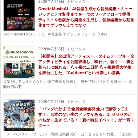
2026年7月19日
:
トピックス
CreateMusicAI、AI音楽生成から音源編集・ミュー
ジックビデオ制作までを一つのワークフローで提供
テキストや歌詞から楽曲を生成し、音源編集から動画
化までブラウザ上でつなぐ
TechFusion Labs LLCは、AI音楽制作プラットフォーム「Crea ...
2026年7月18日
:
トピックス
【初開催】全出演アーティスト・タイムテーブル・全
アクティビティを公開収穫し、味わい、聴く——農と
暮らしに触れる、八ヶ岳の二日間 八ヶ岳農業大学校
を舞台にした、“Cultivent”という新しい祭典
音楽だけでは終わらない。畑で野菜を収穫し、自分で焼いたピザを味わい、木
漏れ日の下 ...
2026年7月17日
:
トピックス
「パンダの分まで 全員全頭全羽 全力で頑張ってま
す！」台本のない生のドラマがある。１,６００のい
のちが、生きている！「夏の特別イベント」が一斉ス
タート
アドベンチャーワールド（和歌山県白浜町）は、２０２６年の夏、「圧倒的