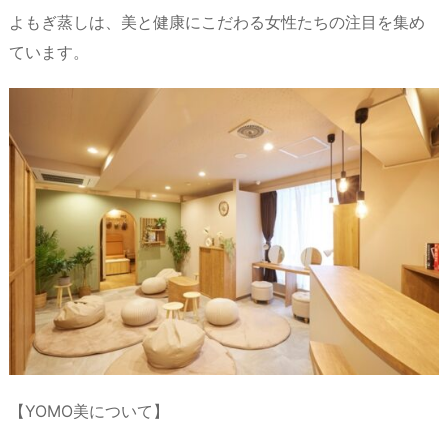
s
o
y
d
p.
よもぎ蒸しは、美と健康にこだわる女性たちの注目を集め
n
io
ています。
【YOMO美について】