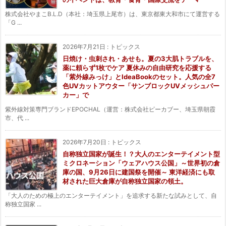
株式会社やまこB.L.D（本社：埼玉県上尾市）は、東京都東大和市にて運営する
「G ...
2026年7月21日
:
トピックス
日焼け・虫刺され・あせも。夏の3大肌トラブルを、
薬に頼らず1枚でケア 夏休みの自由研究を応援する
「紫外線みっけ」とIdeaBookのセット。人気の全7
色UVカットアウター「サンブロックUVメッシュパー
カー」で
紫外線対策専門ブランドEPOCHAL（運営：株式会社ピーカブー、埼玉県朝霞
市、代 ...
2026年7月20日
:
トピックス
自称独立国家が誕生！？大人のエンターテイメント型
ミクロネーション「ウェアハウス公国」～世界初の倉
庫の国、9月26日に建国祭を開催～ 東洋経済にも取
材された巨大倉庫が自称独立国家の領土。
「大人のための極上のエンターテイメント」を追求する新たな試みとして、自
称独立国家 ...