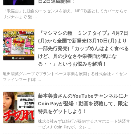
日2日連続開催！
「歌謡曲」に独自のエッセンスを加え、NEO歌謡としてカバーからオ
リジナルまで 魅 ...
『マシマシの種 ミンチタイプ』4月7日
(月)から全国で新発売(3月10日(月)より
一部先行発売)「カップめんはよく食べる
けど、具の少なさや栄養面が気にな
る・・」というお悩みを解消！
亀田製菓グループでプラントベース事業を展開する株式会社マイセン
ファインフード(本 ...
藤本美貴さんのYouTubeチャンネルにJ-
Coin Payが登場！動画を視聴して、限定
特典をゲットしよう！
株式会社みずほ銀行が提供するスマホコード決済サ
ービスJ-Coin Payが、タレ ...