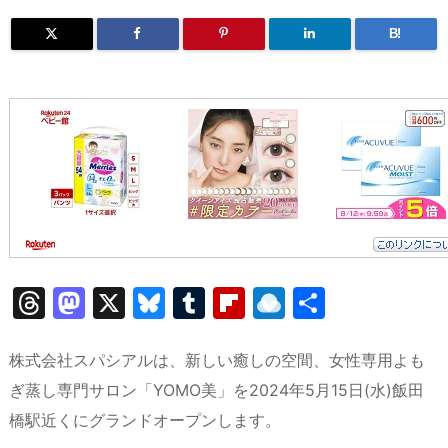
B!
T
M
X
Bl
T
Fl
R
共
hr
a
u
u
ip
ai
有
e
st
e
m
b
n
株式会社スパシアルは、新しい癒しの空間、女性専用よも
a
o
s
bl
o
dr
ぎ蒸し専門サロン「YOMO美」を2024年5月15日(水)飯田
橋駅近くにグランドオープンします。
d
d
k
r
ar
o