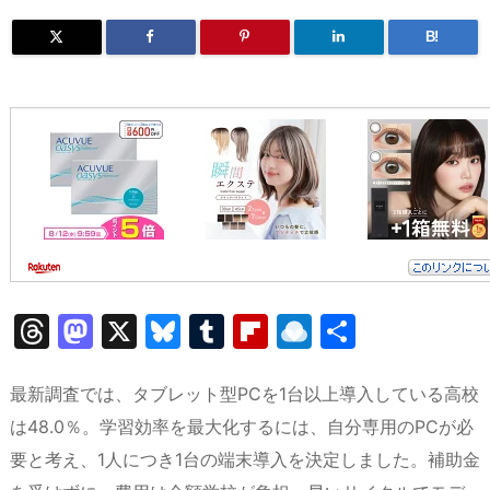
B!
T
M
X
Bl
T
Fl
R
共
hr
a
u
u
ip
ai
有
e
st
e
m
b
n
最新調査では、タブレット型PCを1台以上導入している高校
a
o
s
bl
o
dr
は48.0％。学習効率を最大化するには、自分専用のPCが必
要と考え、1人につき1台の端末導入を決定しました。補助金
d
d
k
r
ar
o