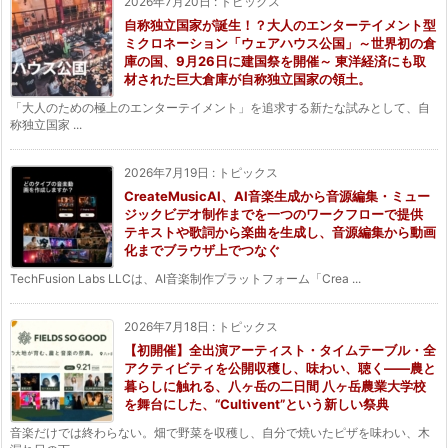
2026年7月20日
:
トピックス
自称独立国家が誕生！？大人のエンターテイメント型
ミクロネーション「ウェアハウス公国」～世界初の倉
庫の国、9月26日に建国祭を開催～ 東洋経済にも取
材された巨大倉庫が自称独立国家の領土。
「大人のための極上のエンターテイメント」を追求する新たな試みとして、自
称独立国家 ...
2026年7月19日
:
トピックス
CreateMusicAI、AI音楽生成から音源編集・ミュー
ジックビデオ制作までを一つのワークフローで提供
テキストや歌詞から楽曲を生成し、音源編集から動画
化までブラウザ上でつなぐ
TechFusion Labs LLCは、AI音楽制作プラットフォーム「Crea ...
2026年7月18日
:
トピックス
【初開催】全出演アーティスト・タイムテーブル・全
アクティビティを公開収穫し、味わい、聴く——農と
暮らしに触れる、八ヶ岳の二日間 八ヶ岳農業大学校
を舞台にした、“Cultivent”という新しい祭典
音楽だけでは終わらない。畑で野菜を収穫し、自分で焼いたピザを味わい、木