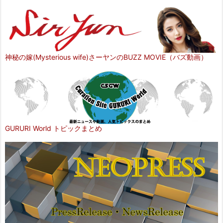
神秘の嫁(Mysterious wife)さーヤンのBUZZ MOVIE（バズ動画）
GURURI World トピックまとめ