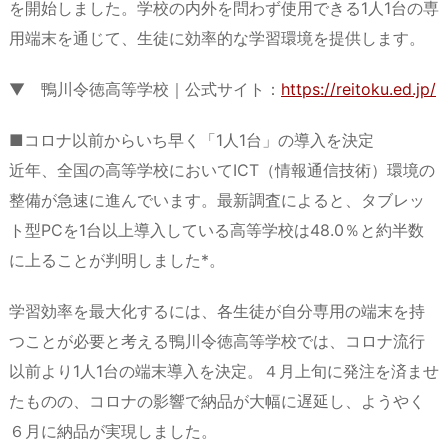
を開始しました。学校の内外を問わず使用できる1人1台の専
用端末を通じて、生徒に効率的な学習環境を提供します。
▼ 鴨川令徳高等学校｜公式サイト：
https://reitoku.ed.jp/
■コロナ以前からいち早く「1人1台」の導入を決定
近年、全国の高等学校においてICT（情報通信技術）環境の
整備が急速に進んでいます。最新調査によると、タブレッ
ト型PCを1台以上導入している高等学校は48.0％と約半数
に上ることが判明しました*。
学習効率を最大化するには、各生徒が自分専用の端末を持
つことが必要と考える鴨川令徳高等学校では、コロナ流行
以前より1人1台の端末導入を決定。４月上旬に発注を済ませ
たものの、コロナの影響で納品が大幅に遅延し、ようやく
６月に納品が実現しました。