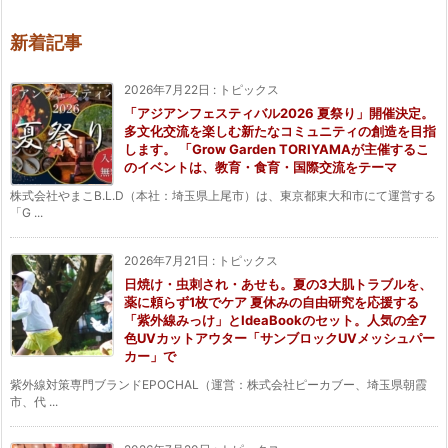
新着記事
2026年7月22日
:
トピックス
「アジアンフェスティバル2026 夏祭り」開催決定。
多文化交流を楽しむ新たなコミュニティの創造を目指
します。 「Grow Garden TORIYAMAが主催するこ
のイベントは、教育・食育・国際交流をテーマ
株式会社やまこB.L.D（本社：埼玉県上尾市）は、東京都東大和市にて運営する
「G ...
2026年7月21日
:
トピックス
日焼け・虫刺され・あせも。夏の3大肌トラブルを、
薬に頼らず1枚でケア 夏休みの自由研究を応援する
「紫外線みっけ」とIdeaBookのセット。人気の全7
色UVカットアウター「サンブロックUVメッシュパー
カー」で
紫外線対策専門ブランドEPOCHAL（運営：株式会社ピーカブー、埼玉県朝霞
市、代 ...