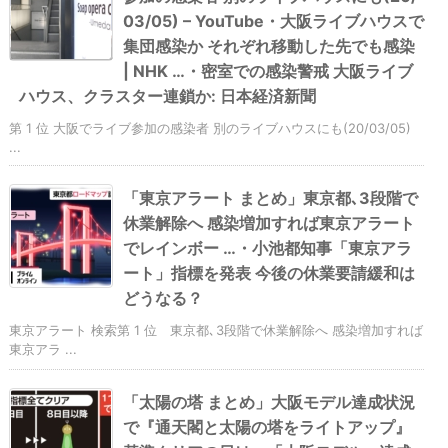
03/05) – YouTube・大阪ライブハウスで
集団感染か それぞれ移動した先でも感染
| NHK …・密室での感染警戒 大阪ライブ
ハウス、クラスター連鎖か: 日本経済新聞
第 1 位 大阪でライブ参加の感染者 別のライブハウスにも(20/03/05)
...
「東京アラート まとめ」東京都､3段階で
休業解除へ 感染増加すれば東京アラート
でレインボー …・小池都知事「東京アラ
ート」指標を発表 今後の休業要請緩和は
どうなる？
東京アラート 検索第 1 位 東京都､3段階で休業解除へ 感染増加すれば
東京アラ ...
「太陽の塔 まとめ」大阪モデル達成状況
で『通天閣と太陽の塔をライトアップ』