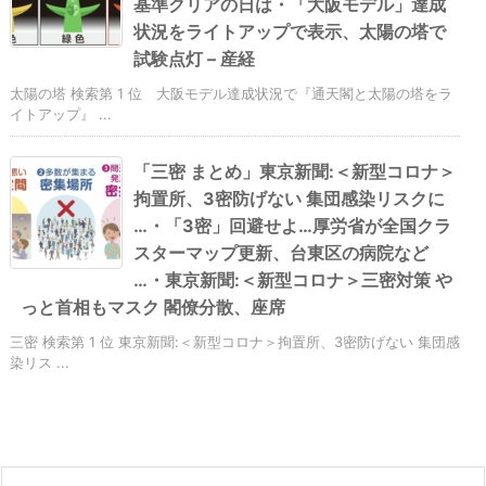
基準クリアの日は・「大阪モデル」達成
状況をライトアップで表示、太陽の塔で
試験点灯 – 産経
太陽の塔 検索第 1 位 大阪モデル達成状況で『通天閣と太陽の塔をラ
イトアップ』 ...
「三密 まとめ」東京新聞:＜新型コロナ＞
拘置所、3密防げない 集団感染リスクに
…・「3密」回避せよ…厚労省が全国クラ
スターマップ更新、台東区の病院など
…・東京新聞:＜新型コロナ＞三密対策 や
っと首相もマスク 閣僚分散、座席
三密 検索第 1 位 東京新聞:＜新型コロナ＞拘置所、3密防げない 集団感
染リス ...