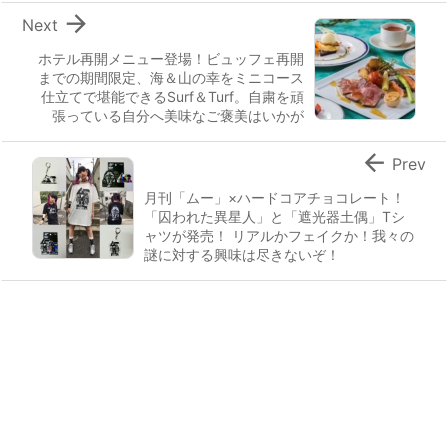

Next
ホテル再開メニュー登場！ビュッフェ再開
までの期間限定、海＆山の幸をミニコース
仕立てで堪能できるSurf＆Turf。自粛を頑
張っている自分へ美味なご褒美はいかが

Prev
月刊「ムー」×ハードコアチョコレート！
「囚われた異星人」と「遮光器土偶」Tシ
ャツが発売！ リアルかフェイクか！我々の
謎に対する興味は尽きないぞ！