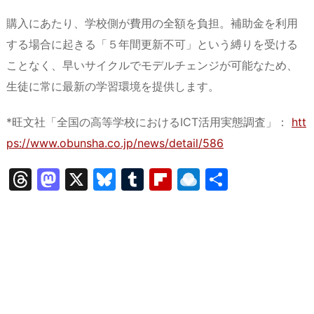
購入にあたり、学校側が費用の全額を負担。補助金を利用
する場合に起きる「５年間更新不可」という縛りを受ける
ことなく、早いサイクルでモデルチェンジが可能なため、
生徒に常に最新の学習環境を提供します。
*旺文社「全国の高等学校におけるICT活用実態調査」：
htt
ps://www.obunsha.co.jp/news/detail/586
T
M
X
Bl
T
Fl
R
共
hr
a
u
u
ip
ai
有
e
st
e
m
b
n
a
o
s
bl
o
dr
d
d
k
r
ar
o
s
o
y
d
p.
n
io