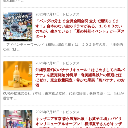
漏れ日の下 ...
2026年7月17日
:
トピックス
「パンダの分まで 全員全頭全羽 全力で頑張ってま
す！」台本のない生のドラマがある。１,６００のい
のちが、生きている！「夏の特別イベント」が一斉ス
タート
アドベンチャーワールド（和歌山県白浜町）は、２０２６年の夏、「圧倒的
な生（LI ...
2026年7月16日
:
トピックス
沖縄県産幻のバナナリキュール「はじめましての島バ
ナナ」を販売開始 沖縄県・奄美諸島以外の流通はほ
ぼゼロ。完全数量限定・希少な果実「島バナナ」のお
酒
KURAND株式会社（本社：東京都足立区、代表取締役：荻原恭朗）は、当社が
運営す ...
2026年7月15日
:
トピックス
キッザニア東京 森永製菓出展「お菓子工場」パビリ
オンリニューアルオープン！ 横澤夏子さんがキッザ