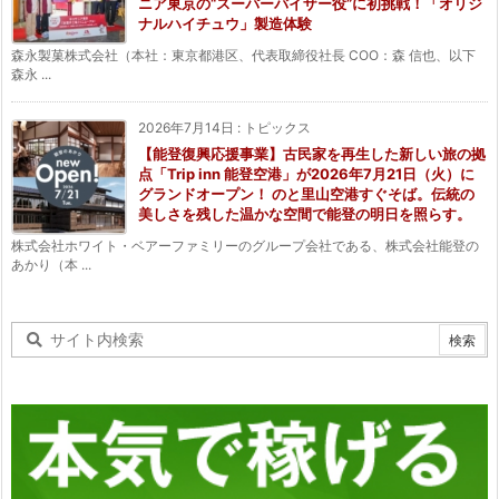
ニア東京の“スーパーバイザー役”に初挑戦！「オリジ
ナルハイチュウ」製造体験
森永製菓株式会社（本社：東京都港区、代表取締役社長 COO：森 信也、以下
森永 ...
2026年7月14日
:
トピックス
【能登復興応援事業】古民家を再生した新しい旅の拠
点「Trip inn 能登空港」が2026年7月21日（火）に
グランドオープン！ のと里山空港すぐそば。伝統の
美しさを残した温かな空間で能登の明日を照らす。
株式会社ホワイト・ベアーファミリーのグループ会社である、株式会社能登の
あかり（本 ...