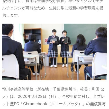
を受けずに、費用は全額学校が負担。早いサイクルでモデ
s
o
y
d
p.
ルチェンジが可能なため、生徒に常に最新の学習環境を提
n
io
供します。
鴨川令徳高等学校（所在地：千葉県鴨川市、校長：和田 公
人）は、2020年6月22日（月）、全校生徒に対し、タブレ
ット型PC「Chromebook（クロームブック）」の無償貸与