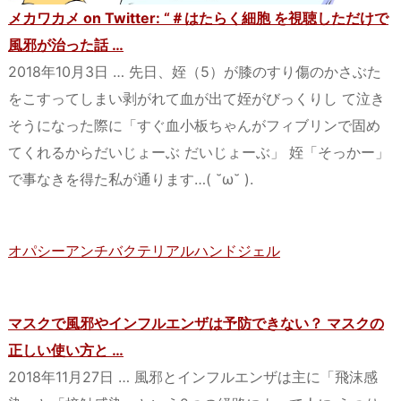
メカワカメ on Twitter: “＃はたらく細胞 を視聴しただけで
風邪が治った話 …
2018年10月3日 … 先日、姪（5）が膝のすり傷のかさぶた
をこすってしまい剥がれて血が出て姪がびっくりし て泣き
そうになった際に「すぐ血小板ちゃんがフィブリンで固め
てくれるからだいじょーぶ だいじょーぶ」 姪「そっかー」
で事なきを得た私が通ります…( ˘ω˘ ).
オパシーアンチバクテリアルハンドジェル
マスクで風邪やインフルエンザは予防できない？ マスクの
正しい使い方と …
2018年11月27日 … 風邪とインフルエンザは主に「飛沫感