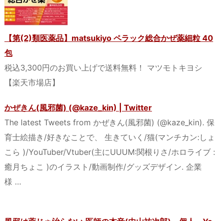
【第(2)類医薬品】matsukiyo ペラック総合かぜ薬細粒 40
包
税込3,300円のお買い上げで送料無料！ マツモトキヨシ
【楽天市場店】
かぜきん(風邪菌) (@kaze_kin) | Twitter
The latest Tweets from かぜきん(風邪菌) (@kaze_kin). 保
育士絵描き/好きなことで、 生きていく/猫(マンチカン:しょ
こら )/YouTuber/Vtuber(主にUUUM:関根りさ/ホロライブ :
癒月ちょこ )のイラスト/動画制作/グッズデザイン. 企業
様 …