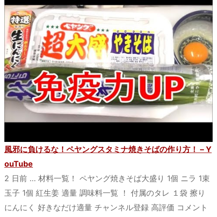
風邪に負けるな！ペヤングスタミナ焼きそばの作り方！ – Y
ouTube
2 日前 … 材料一覧！ ペヤング焼きそば大盛り 1個 ニラ 1束
玉子 1個 紅生姜 適量 調味料一覧 ！ 付属のタレ １袋 擦り
にんにく 好きなだけ適量 チャンネル登録 高評価 コメント