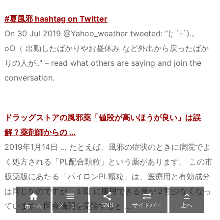
#夏風邪 hashtag on Twitter
On 30 Jul 2019 @Yahoo_weather tweeted: “(; ´-`).。
oO（ 出勤したばかりやお昼休み など外出から戻ったばか
りの人が.." – read what others are saying and join the
conversation.
ドラッグストアの風邪薬「値段が高いほうが良い」は誤
解？薬剤師からの …
2019年1月14日 … たとえば、風邪の症状のときに病院でよ
く処方される「PL配合顆粒」という薬があります。 この市
販薬版にあたる「パイロンPL顆粒」は、医療用と有効成分
は同じなのですが、１回 に服用できる量が２割少なくなっ





ています。医療機関を受診すると …
メニュー
SNS
サイドバー
上へ
ホーム