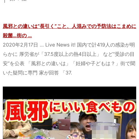
a
o
s
bl
o
dr
d
d
k
r
ar
o
s
o
y
d
p.
風邪との違いは“長引く”こと、人混みでの予防法はこまめに
n
io
殺菌…街の …
2020年2月17日 … Live News it! 国内で計419人の感染が明
らかに 厚労省が「37.5度以上の熱4日以上」 など“受診の目
安”を公表 「風邪との違いは」「妊婦や子どもは？」街で聞
いた疑問に専門 家が回答 「37.