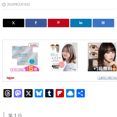

2020年3月10日
B!
T
M
X
Bl
T
Fl
R
共
hr
a
u
u
ip
ai
有
e
st
e
m
b
n
第 1 位