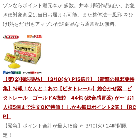
ゾンならポイント還元本が 多数。井本 邦昭作品ほか、お急
ぎ便対象商品は当日お届けも可能。また整体法―風邪 をひ
け!熱をだせ!もアマゾン配送商品なら通常配送無料。
【第(2)類医薬品】【3/10(火) P15倍!?】【衝撃の風邪薬特
集】特報！なんと！あの【ビタトレール】総合かぜ薬 ビ
タトレール ゴールドA微粒 44包 (総合感冒薬) が〜“お1
人様5個まで注文OK”特価！ しかも毎日ポイント2倍！【RC
P】
【緊急】ポイント合計が最大15倍 ← 3/10(火) 24時間限
定！