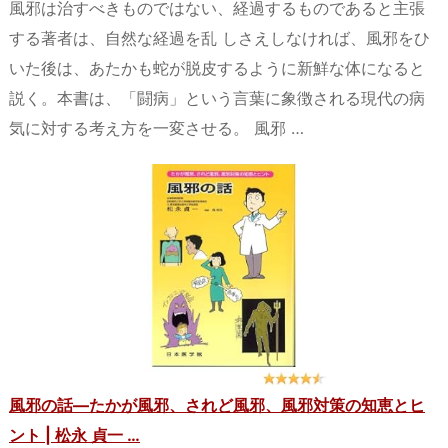
風邪は治すべきものではない、経過するものであると主張
する著者は、自然な経過を乱 しさえしなければ、風邪をひ
いた後は、あたかも蛇が脱皮するように新鮮な体になると
説く。本書は、「闘病」という言葉に象徴される現代の病
気に対する考え方を一変させる。 風邪 …
風邪の話―たかが風邪、されど風邪、風邪対策の知恵とヒ
ント | 松永 貞一 …