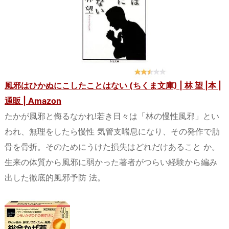
風邪はひかぬにこしたことはない (ちくま文庫) | 林 望 |本 |
通販 | Amazon
たかが風邪と侮るなかれ!若き日々は「林の慢性風邪」とい
われ、無理をしたら慢性 気管支喘息になり、その発作で肋
骨を骨折。そのためにうけた損失はどれだけあること か。
生来の体質から風邪に弱かった著者がつらい経験から編み
出した徹底的風邪予防 法。