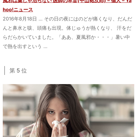
風邪は薬じゃ治らない 医師の本音(中山祐次郎) – 個人 – Ya
hoo!ニュース
2016年8月18日 … その日の夜にはのどが痛くなり、だんだ
んと鼻水と咳、頭痛も出現。体じゅうが熱くなり、 汗をだ
らだらかいていました。「ああ、夏風邪か・・・」暑い中
で熱を出すという …
第 5 位