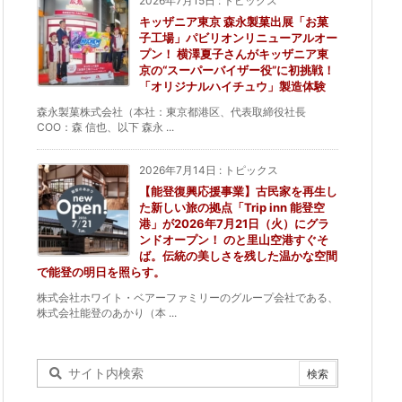
2026年7月15日
:
トピックス
キッザニア東京 森永製菓出展「お菓
子工場」パビリオンリニューアルオー
プン！ 横澤夏子さんがキッザニア東
京の“スーパーバイザー役”に初挑戦！
「オリジナルハイチュウ」製造体験
森永製菓株式会社（本社：東京都港区、代表取締役社長
COO：森 信也、以下 森永 ...
2026年7月14日
:
トピックス
【能登復興応援事業】古民家を再生し
た新しい旅の拠点「Trip inn 能登空
港」が2026年7月21日（火）にグラ
ンドオープン！ のと里山空港すぐそ
ば。伝統の美しさを残した温かな空間
で能登の明日を照らす。
株式会社ホワイト・ベアーファミリーのグループ会社である、
株式会社能登のあかり（本 ...