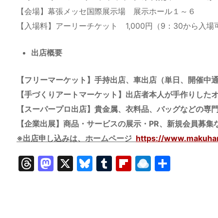
【会場】幕張メッセ国際展示場 展示ホール１～６
【入場料】アーリーチケット 1,000円（9：30から入場
出店概要
【フリーマーケット】手持出店、車出店（単日、開催中
【手づくりアートマーケット】出店者本人が手作りした
【スーパープロ出店】貴金属、衣料品、バッグなどの専
【企業出展】​商品・サービスの展示・PR、新規会員募集
※出店申し込みは、ホームページ
https://www.makuhar
T
M
X
Bl
T
Fl
R
共
hr
a
u
u
ip
ai
有
e
st
e
m
b
n
a
o
s
bl
o
dr