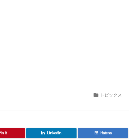

トピックス
in it
LinkedIn
B!
Hatena