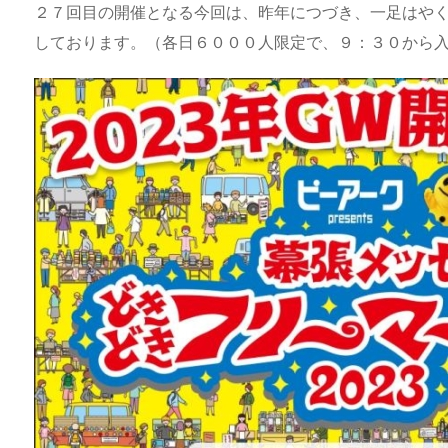
e
st
e
m
b
n
２７回目の開催となる今回は、昨年につづき、一足はや
a
o
s
bl
o
dr
しております。（各日６０００人限定で、９：３０から
d
d
k
r
ar
o
s
o
y
d
p.
n
io