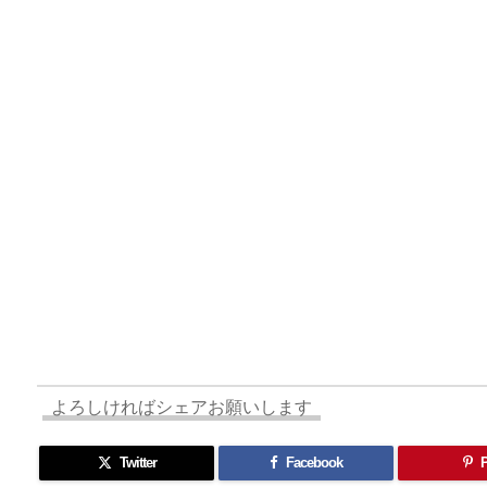
d
d
k
r
ar
o
s
o
y
d
p.
n
io
よろしければシェアお願いします
Twitter
Facebook
P