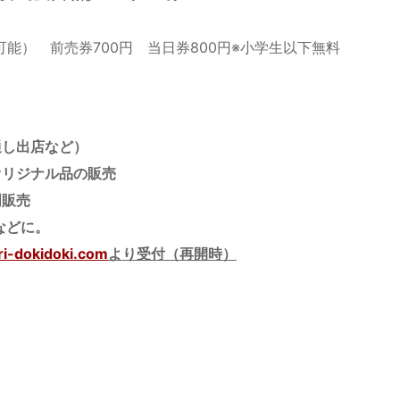
可能） 前売券700円 当日券800円※小学生以下無料
通し出店など）
オリジナル品の販売
門販売
などに。
i-dokidoki.com
より受付（再開時）