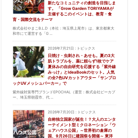
新たなコミュニティの創造を目指しま
す。 「Grow Garden TORIYAMAが
主催するこのイベントは、教育・食
育・国際交流をテーマ
株式会社やまこB.L.D（本社：埼玉県上尾市）は、東京都東大
和市にて運営する「G ...
2026年7月21日
:
トピックス
日焼け・虫刺され・あせも。夏の3大
肌トラブルを、薬に頼らず1枚でケア
夏休みの自由研究を応援する「紫外線
みっけ」とIdeaBookのセット。人気
の全7色UVカットアウター「サンブロ
ックUVメッシュパーカー」で
紫外線対策専門ブランドEPOCHAL（運営：株式会社ピーカブ
ー、埼玉県朝霞市、代 ...
2026年7月20日
:
トピックス
自称独立国家が誕生！？大人のエンタ
ーテイメント型ミクロネーション「ウ
ェアハウス公国」～世界初の倉庫の
国、9月26日に建国祭を開催～ 東洋