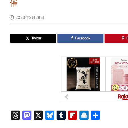
催

2023年2月28日
Twitter
Facebook
P
T
M
X
Bl
T
Fl
R
共
hr
a
u
u
ip
ai
有