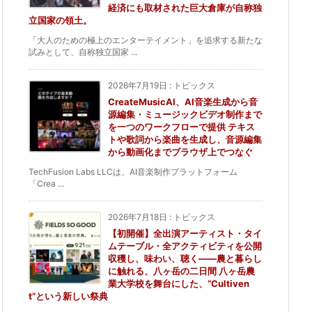
経済にも取材された巨大倉庫が自称独
立国家の領土。
「大人のための極上のエンターテイメント」を追求する新たな
試みとして、自称独立国家 ...
2026年7月19日
:
トピックス
CreateMusicAI、AI音楽生成から音
源編集・ミュージックビデオ制作まで
を一つのワークフローで提供 テキス
トや歌詞から楽曲を生成し、音源編集
から動画化までブラウザ上でつなぐ
TechFusion Labs LLCは、AI音楽制作プラットフォーム
「Crea ...
2026年7月18日
:
トピックス
【初開催】全出演アーティスト・タイ
ムテーブル・全アクティビティを公開
収穫し、味わい、聴く——農と暮らし
に触れる、八ヶ岳の二日間 八ヶ岳農
業大学校を舞台にした、“Cultiven
t”という新しい祭典