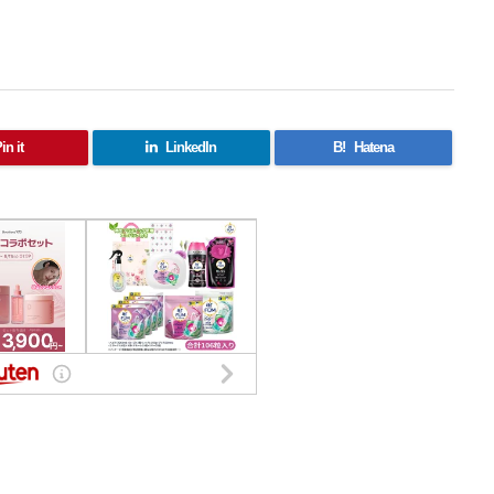
in it
LinkedIn
B!
Hatena