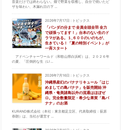
音楽だけでは終わらない。畑で野菜を収穫し、自分で焼いたピ
ザを味わい、木漏れ日の下 ...
2026年7月17日
:
トピックス
「パンダの分まで 全員全頭全羽 全力
で頑張ってます！」台本のない生のド
ラマがある。１,６００のいのちが、
生きている！「夏の特別イベント」が
一斉スタート
アドベンチャーワールド（和歌山県白浜町）は、２０２６年
の夏、「圧倒的な生（LI ...
2026年7月16日
:
トピックス
沖縄県産幻のバナナリキュール「はじ
めましての島バナナ」を販売開始 沖
縄県・奄美諸島以外の流通はほぼゼ
ロ。完全数量限定・希少な果実「島バ
ナナ」のお酒
KURAND株式会社（本社：東京都足立区、代表取締役：荻原
恭朗）は、当社が運営す ...