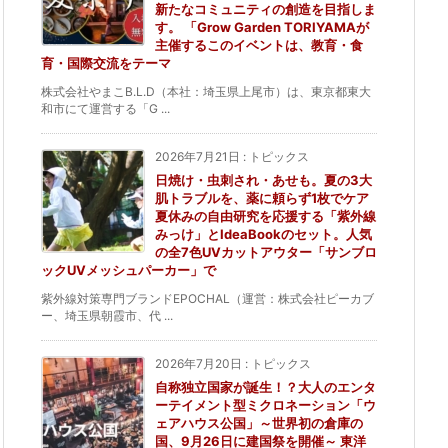
新たなコミュニティの創造を目指しま
す。 「Grow Garden TORIYAMAが
主催するこのイベントは、教育・食
育・国際交流をテーマ
株式会社やまこB.L.D（本社：埼玉県上尾市）は、東京都東大
和市にて運営する「G ...
2026年7月21日
:
トピックス
日焼け・虫刺され・あせも。夏の3大
肌トラブルを、薬に頼らず1枚でケア
夏休みの自由研究を応援する「紫外線
みっけ」とIdeaBookのセット。人気
の全7色UVカットアウター「サンブロ
ックUVメッシュパーカー」で
紫外線対策専門ブランドEPOCHAL（運営：株式会社ピーカブ
ー、埼玉県朝霞市、代 ...
2026年7月20日
:
トピックス
自称独立国家が誕生！？大人のエンタ
ーテイメント型ミクロネーション「ウ
ェアハウス公国」～世界初の倉庫の
国、9月26日に建国祭を開催～ 東洋