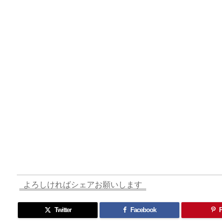
d
d
k
r
ar
o
s
o
y
d
p.
n
io
よろしければシェアお願いします
Twitter
Facebook
P