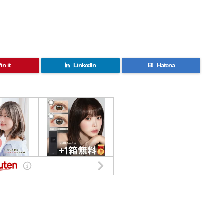
in it
LinkedIn
B!
Hatena