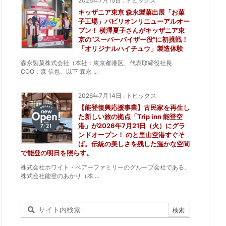
2026年7月15日
:
トピックス
キッザニア東京 森永製菓出展「お菓
子工場」パビリオンリニューアルオー
プン！ 横澤夏子さんがキッザニア東
京の“スーパーバイザー役”に初挑戦！
「オリジナルハイチュウ」製造体験
森永製菓株式会社（本社：東京都港区、代表取締役社長
COO：森 信也、以下 森永 ...
2026年7月14日
:
トピックス
【能登復興応援事業】古民家を再生し
た新しい旅の拠点「Trip inn 能登空
港」が2026年7月21日（火）にグラ
ンドオープン！ のと里山空港すぐそ
ば。伝統の美しさを残した温かな空間
で能登の明日を照らす。
株式会社ホワイト・ベアーファミリーのグループ会社である、
株式会社能登のあかり（本 ...