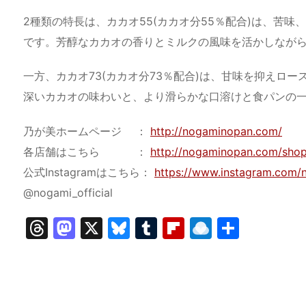
2種類の特長は、カカオ55(カカオ分55％配合)は、苦
です。芳醇なカカオの香りとミルクの風味を活かしなが
一方、カカオ73(カカオ分73％配合)は、甘味を抑えロ
深いカカオの味わいと、より滑らかな口溶けと食パンの
乃が美ホームページ ：
http://nogaminopan.com/
各店舗はこちら ：
http://nogaminopan.com/shop_
公式Instagramはこちら：
https://www.instagram.com/n
@nogami_official
T
M
X
Bl
T
Fl
R
共
hr
a
u
u
ip
ai
有
e
st
e
m
b
n
a
o
s
bl
o
dr