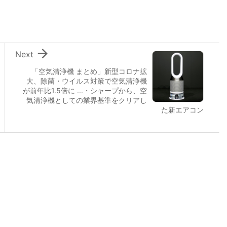

Next
「空気清浄機 まとめ」新型コロナ拡
大、除菌・ウイルス対策で空気清浄機
が前年比1.5倍に ...・シャープから、空
気清浄機としての業界基準をクリアし
た新エアコン