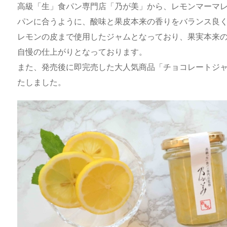
e
st
e
m
b
n
高級「生」食パン専門店「乃が美」から、レモンマーマレ
a
o
s
bl
o
dr
パンに合うように、酸味と果皮本来の香りをバランス良
レモンの皮まで使用したジャムとなっており、果実本来
d
d
k
r
ar
o
自慢の仕上がりとなっております。
s
o
y
d
p.
また、発売後に即完売した大人気商品「チョコレートジャム
n
io
たしました。