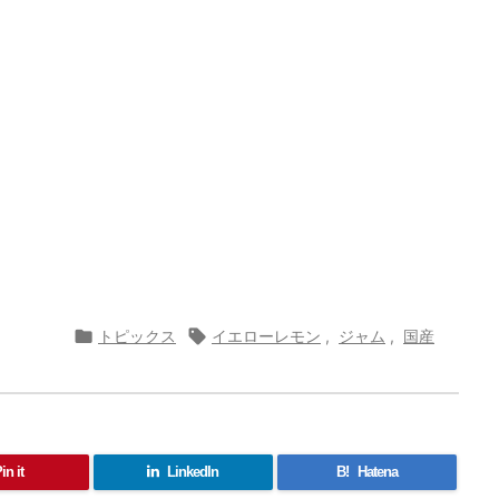

トピックス

イエローレモン
,
ジャム
,
国産
in it
LinkedIn
B!
Hatena