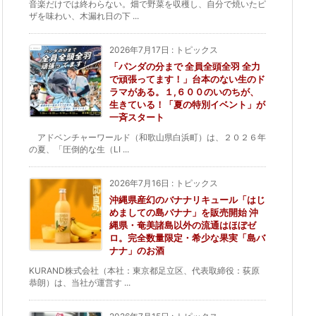
音楽だけでは終わらない。畑で野菜を収穫し、自分で焼いたピ
ザを味わい、木漏れ日の下 ...
2026年7月17日
:
トピックス
「パンダの分まで 全員全頭全羽 全力
で頑張ってます！」台本のない生のド
ラマがある。１,６００のいのちが、
生きている！「夏の特別イベント」が
一斉スタート
アドベンチャーワールド（和歌山県白浜町）は、２０２６年
の夏、「圧倒的な生（LI ...
2026年7月16日
:
トピックス
沖縄県産幻のバナナリキュール「はじ
めましての島バナナ」を販売開始 沖
縄県・奄美諸島以外の流通はほぼゼ
ロ。完全数量限定・希少な果実「島バ
ナナ」のお酒
KURAND株式会社（本社：東京都足立区、代表取締役：荻原
恭朗）は、当社が運営す ...