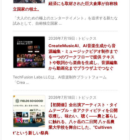
経済にも取材された巨大倉庫が自称独
立国家の領土。
「大人のための極上のエンターテイメント」を追求する新たな
試みとして、自称独立国家 ...
2026年7月19日
:
トピックス
CreateMusicAI、AI音楽生成から音
源編集・ミュージックビデオ制作まで
を一つのワークフローで提供 テキス
トや歌詞から楽曲を生成し、音源編集
から動画化までブラウザ上でつなぐ
TechFusion Labs LLCは、AI音楽制作プラットフォーム
「Crea ...
2026年7月18日
:
トピックス
【初開催】全出演アーティスト・タイ
ムテーブル・全アクティビティを公開
収穫し、味わい、聴く——農と暮らし
に触れる、八ヶ岳の二日間 八ヶ岳農
業大学校を舞台にした、“Cultiven
t”という新しい祭典