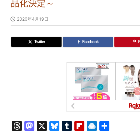
品化決定～

2020年4月19日
Twitter
Facebook
P
T
M
X
Bl
T
Fl
R
共
hr
a
u
u
ip
ai
有