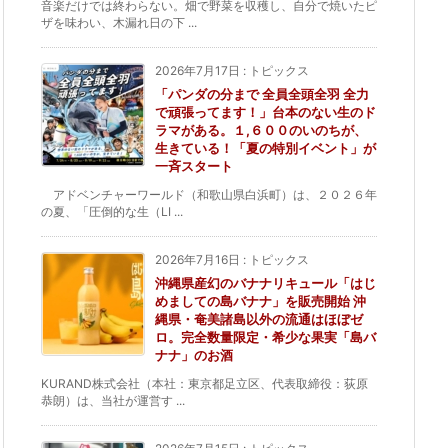
音楽だけでは終わらない。畑で野菜を収穫し、自分で焼いたピ
ザを味わい、木漏れ日の下 ...
2026年7月17日
:
トピックス
「パンダの分まで 全員全頭全羽 全力
で頑張ってます！」台本のない生のド
ラマがある。１,６００のいのちが、
生きている！「夏の特別イベント」が
一斉スタート
アドベンチャーワールド（和歌山県白浜町）は、２０２６年
の夏、「圧倒的な生（LI ...
2026年7月16日
:
トピックス
沖縄県産幻のバナナリキュール「はじ
めましての島バナナ」を販売開始 沖
縄県・奄美諸島以外の流通はほぼゼ
ロ。完全数量限定・希少な果実「島バ
ナナ」のお酒
KURAND株式会社（本社：東京都足立区、代表取締役：荻原
恭朗）は、当社が運営す ...