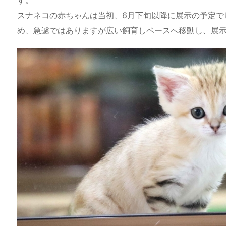
a
o
s
bl
o
dr
スナネコの赤ちゃんは当初、6月下旬以降に展示の予定で
d
d
k
r
ar
o
め、急遽ではありますが広い飼育しペースへ移動し、展
s
o
y
d
p.
n
io