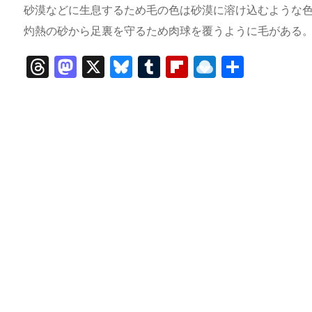
砂漠などに生息するため毛の色は砂漠に溶け込むような
灼熱の砂から足裏を守るため肉球を覆うように毛がある
T
M
X
Bl
T
Fl
R
共
hr
a
u
u
ip
ai
有
e
st
e
m
b
n
a
o
s
bl
o
dr
d
d
k
r
ar
o
s
o
y
d
p.
n
io