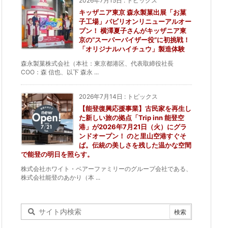
2026年7月15日
:
トピックス
キッザニア東京 森永製菓出展「お菓
子工場」パビリオンリニューアルオー
プン！ 横澤夏子さんがキッザニア東
京の“スーパーバイザー役”に初挑戦！
「オリジナルハイチュウ」製造体験
森永製菓株式会社（本社：東京都港区、代表取締役社長
COO：森 信也、以下 森永 ...
2026年7月14日
:
トピックス
【能登復興応援事業】古民家を再生し
た新しい旅の拠点「Trip inn 能登空
港」が2026年7月21日（火）にグラ
ンドオープン！ のと里山空港すぐそ
ば。伝統の美しさを残した温かな空間
で能登の明日を照らす。
株式会社ホワイト・ベアーファミリーのグループ会社である、
株式会社能登のあかり（本 ...