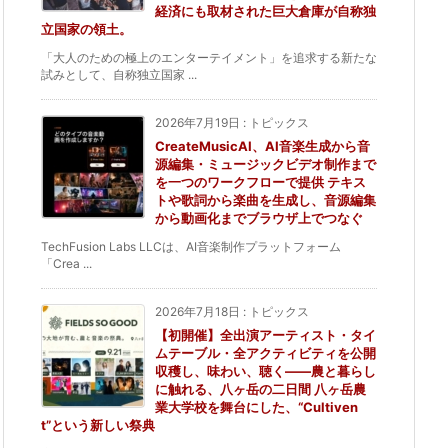
経済にも取材された巨大倉庫が自称独
立国家の領土。
「大人のための極上のエンターテイメント」を追求する新たな
試みとして、自称独立国家 ...
2026年7月19日
:
トピックス
CreateMusicAI、AI音楽生成から音
源編集・ミュージックビデオ制作まで
を一つのワークフローで提供 テキス
トや歌詞から楽曲を生成し、音源編集
から動画化までブラウザ上でつなぐ
TechFusion Labs LLCは、AI音楽制作プラットフォーム
「Crea ...
2026年7月18日
:
トピックス
【初開催】全出演アーティスト・タイ
ムテーブル・全アクティビティを公開
収穫し、味わい、聴く——農と暮らし
に触れる、八ヶ岳の二日間 八ヶ岳農
業大学校を舞台にした、“Cultiven
t”という新しい祭典