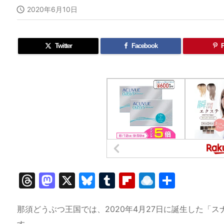

2020年6月10日
Twitter
Facebook
P
T
M
X
Bl
T
Fl
R
共
hr
a
u
u
ip
ai
有
e
st
e
m
b
n
那須どうぶつ王国では、2020年4月27日に誕生した「ス
す。