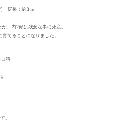
ず) 尻長：約3㎝
したが、内2頭は残念な事に死産。
で育てることになりました。
目ネコ科
g
です。
。