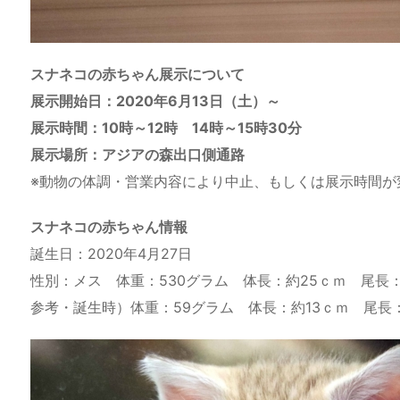
スナネコの赤ちゃん展示について
展示開始日：
2020
年
6
月
13
日（土）～
展示時間：
10
時～
12
時
14
時～
15
時
30
分
展示場所：アジアの森出口側通路
※動物の体調・営業内容により中止、もしくは展示時間が
スナネコの赤ちゃん情報
誕生日：2020年4月27日
性別：メス 体重：530グラム 体長：約25ｃｍ 尾長：
参考・誕生時）体重：59グラム 体長：約13ｃｍ 尾長