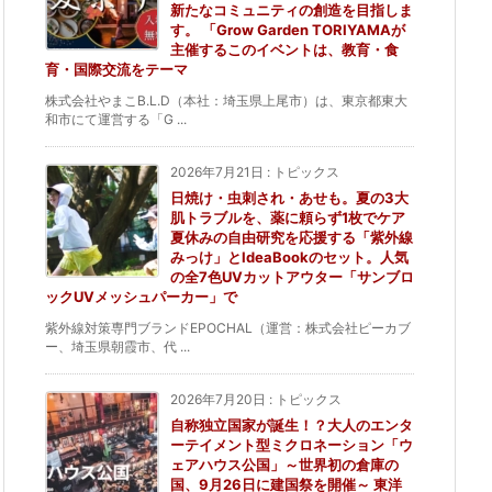
新たなコミュニティの創造を目指しま
す。 「Grow Garden TORIYAMAが
主催するこのイベントは、教育・食
育・国際交流をテーマ
株式会社やまこB.L.D（本社：埼玉県上尾市）は、東京都東大
和市にて運営する「G ...
2026年7月21日
:
トピックス
日焼け・虫刺され・あせも。夏の3大
肌トラブルを、薬に頼らず1枚でケア
夏休みの自由研究を応援する「紫外線
みっけ」とIdeaBookのセット。人気
の全7色UVカットアウター「サンブロ
ックUVメッシュパーカー」で
紫外線対策専門ブランドEPOCHAL（運営：株式会社ピーカブ
ー、埼玉県朝霞市、代 ...
2026年7月20日
:
トピックス
自称独立国家が誕生！？大人のエンタ
ーテイメント型ミクロネーション「ウ
ェアハウス公国」～世界初の倉庫の
国、9月26日に建国祭を開催～ 東洋