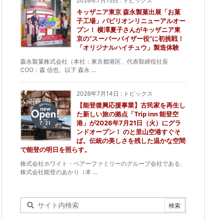
2026年7月15日
:
トピックス
キッザニア東京 森永製菓出展「お菓
子工場」パビリオンリニューアルオー
プン！ 横澤夏子さんがキッザニア東
京の“スーパーバイザー役”に初挑戦！
「オリジナルハイチュウ」製造体験
森永製菓株式会社（本社：東京都港区、代表取締役社長
COO：森 信也、以下 森永 ...
2026年7月14日
:
トピックス
【能登復興応援事業】古民家を再生し
た新しい旅の拠点「Trip inn 能登空
港」が2026年7月21日（火）にグラ
ンドオープン！ のと里山空港すぐそ
ば。伝統の美しさを残した温かな空間
で能登の明日を照らす。
株式会社ホワイト・ベアーファミリーのグループ会社である、
株式会社能登のあかり（本 ...