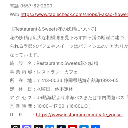
電話 0557-82-2200
Web
https://www.tablecheck.com/shops/i-akao-flowe
【Restaurant＆Sweets花の妖精について】
花の妖精は広大な相模灘を見下ろす錦ヶ浦の断崖に建つ
られる季節のパフェやスイーツはパティシエのこだわり
なっています。
施 設 名：Restaurant＆Sweets花の妖精
事 業 内 容：レストラン・カフェ
所 在 地：〒413-0033 静岡県熱海市熱海1993-65
定 休 日：水曜日、他不定休
ア ク セ ス：JR熱海駅より東海バスまたは市内周遊バス
営 業 時 間：10:00～17:00（16:00L.O.）
U R L ：
https://www.instagram.com/cafe_yousei