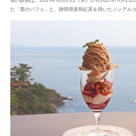
a
o
s
bl
o
dr
た「栗のパフェ」と、静岡県産和紅茶を用いたノンアル
d
d
k
r
ar
o
s
o
y
d
p.
n
io