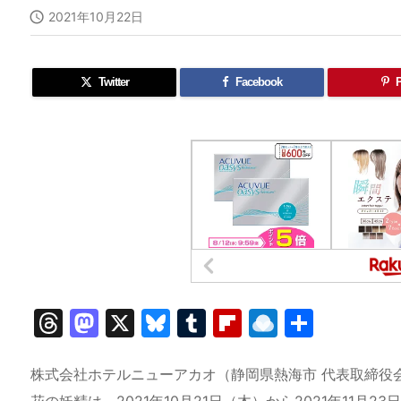

2021年10月22日
Twitter
Facebook
P
T
M
X
Bl
T
Fl
R
共
hr
a
u
u
ip
ai
有
e
st
e
m
b
n
株式会社ホテルニューアカオ（静岡県熱海市 代表取締役会長CE
花の妖精は、2021年10月21日（木）から2021年11