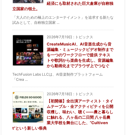
経済にも取材された巨大倉庫が自称独
立国家の領土。
「大人のための極上のエンターテイメント」を追求する新たな
試みとして、自称独立国家 ...
2026年7月19日
:
トピックス
CreateMusicAI、AI音楽生成から音
源編集・ミュージックビデオ制作まで
を一つのワークフローで提供 テキス
トや歌詞から楽曲を生成し、音源編集
から動画化までブラウザ上でつなぐ
TechFusion Labs LLCは、AI音楽制作プラットフォーム
「Crea ...
2026年7月18日
:
トピックス
【初開催】全出演アーティスト・タイ
ムテーブル・全アクティビティを公開
収穫し、味わい、聴く——農と暮らし
に触れる、八ヶ岳の二日間 八ヶ岳農
業大学校を舞台にした、“Cultiven
t”という新しい祭典