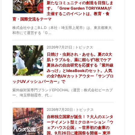
新たなコミュニティの創造を目指しま
す。 「Grow Garden TORIYAMAが
主催するこのイベントは、教育・食
育・国際交流をテーマ
株式会社やまこB.L.D（本社：埼玉県上尾市）は、東京都東大
和市にて運営する「G ...
2026年7月21日
:
トピックス
日焼け・虫刺され・あせも。夏の3大
肌トラブルを、薬に頼らず1枚でケア
夏休みの自由研究を応援する「紫外線
みっけ」とIdeaBookのセット。人気
の全7色UVカットアウター「サンブロ
ックUVメッシュパーカー」で
紫外線対策専門ブランドEPOCHAL（運営：株式会社ピーカブ
ー、埼玉県朝霞市、代 ...
2026年7月20日
:
トピックス
自称独立国家が誕生！？大人のエンタ
ーテイメント型ミクロネーション「ウ
ェアハウス公国」～世界初の倉庫の
国、9月26日に建国祭を開催～ 東洋