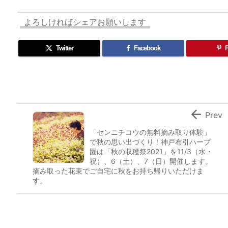
よろしければシェアお願いします
Twitter
Facebook
P

Prev
「センニチコウの無料摘み取り体験」
で秋の思い出づくり！神戸布引ハーブ
園は「秋の収穫祭2021」を11/3（水・
祝）、6（土）、7（日）開催します。
摘み取った花束でご自宅に秋をお持ち帰りいただけま
す。