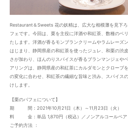
Restaurant＆Sweets 花の妖精は、広大な相模灘
フェです。今回は、栗を主役に洋酒や和紅茶、数種のベ
たします。洋酒が香るモンブランクリームやラムレーズ
はじまり、静岡県産の和紅茶を使ったジュレ、和栗の渋
さが加わり、ほんのりスパイスが香るブランマンジェや
アリングは、静岡県産の和紅茶にカルダモンとクローブ
の変化に合わせ、和紅茶の繊細な旨味と渋み、スパイス
けします。
【栗のパフェについて】
期 間：2021年10月21日（木）～11月23日（火）
料 金：単品 1,870円（税込）／ノンアルコールペアリ
ご予約方法 ：