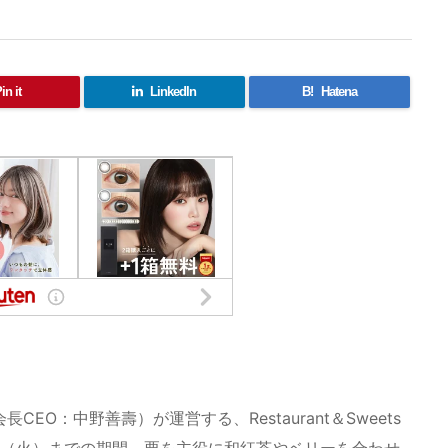
in it
LinkedIn
B!
Hatena
O：中野善壽）が運営する、Restaurant＆Sweets
月23日（火）までの期間、栗を主役に和紅茶やベリーを合わせ