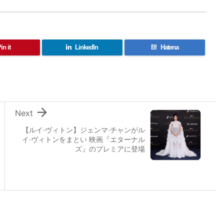
in it
LinkedIn
B!
Hatena

Next
【ルイ·ヴィトン】ジェンマ·チャンがル
イ·ヴィトンをまとい 映画『エターナル
ズ』のプレミアに登場