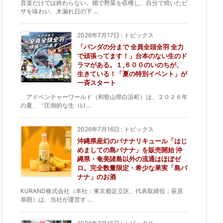
音楽だけでは終わらない。畑で野菜を収穫し、自分で焼いたピ
ザを味わい、木漏れ日の下 ...
2026年7月17日
:
トピックス
「パンダの分まで 全員全頭全羽 全力
で頑張ってます！」台本のない生のド
ラマがある。１,６００のいのちが、
生きている！「夏の特別イベント」が
一斉スタート
アドベンチャーワールド（和歌山県白浜町）は、２０２６年
の夏、「圧倒的な生（LI ...
2026年7月16日
:
トピックス
沖縄県産幻のバナナリキュール「はじ
めましての島バナナ」を販売開始 沖
縄県・奄美諸島以外の流通はほぼゼ
ロ。完全数量限定・希少な果実「島バ
ナナ」のお酒
KURAND株式会社（本社：東京都足立区、代表取締役：荻原
恭朗）は、当社が運営す ...