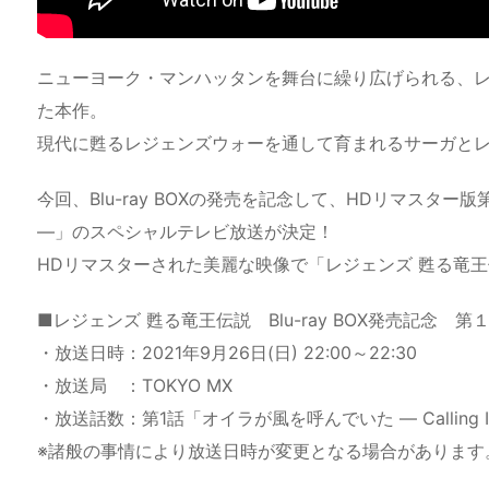
ニューヨーク・マンハッタンを舞台に繰り広げられる、
た本作。
現代に甦るレジェンズウォーを通して育まれるサーガと
今回、Blu-ray BOXの発売を記念して、HDリマスター版第1話
―」のスペシャルテレビ放送が決定！
HDリマスターされた美麗な映像で「レジェンズ 甦る竜
■レジェンズ 甦る竜王伝説 Blu-ray BOX発売記念 
・放送日時：2021年9月26日(日) 22:00～22:30
・放送局 ：TOKYO MX
・放送話数：第1話「オイラが風を呼んでいた ― Calling In 
※諸般の事情により放送日時が変更となる場合があります