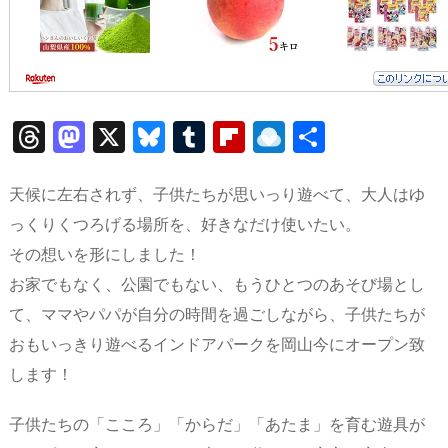
T
M
X
Bl
T
Fl
R
共
hr
a
u
u
ip
ai
有
e
st
e
m
b
n
天候に左右されず、子供たちが思いっり遊べて、大人はゆ
a
o
s
bl
o
dr
っくりくつろげる場所を、好きなだけ使いたい。
その想いを形にしました！
d
d
k
r
ar
o
お家でもなく、公園でもない、もうひとつのあそび場とし
s
o
y
d
p.
て、ママやパパが自分の時間を過ごしながら、子供たちが
n
io
おもいっきり遊べるインドアパークを岡山今にオープン致
します！
子供たちの「こころ」「からだ」「あたま」を育む遊具が