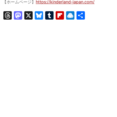
【ホームページ】
https://kinderland-japan.com/
T
M
X
Bl
T
Fl
R
共
hr
a
u
u
ip
ai
有
e
st
e
m
b
n
a
o
s
bl
o
dr
d
d
k
r
ar
o
s
o
y
d
p.
n
io