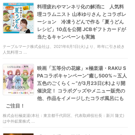
料理疲れやマンネリ化の解消に 人気料
理コラムニスト 山本ゆりさん とコラボレ
ーション 冷凍うどんで作る「夏うどん
レシピ」10点を公開 JCBギフトカードが
当たるキャンペーンも実施
テーブルマーク株式会社は、2021年6月1日(火)より、昨年に引き続き
人気料理コ ...
映画「五等分の花嫁」×極楽湯・RAKU S
PAコラボキャンペーン“癒し500%～五人
五色のごくらく～”が3月23日(木)より開
催決定！ コラボグッズやメニュー販売の
他、作品をイメージしたコラボ風呂にも
ご注目！
株式会社極楽湯(本社：東京都千代田区、代表取締役社長：新川 隆丈)
は中外鉱業株式 ...