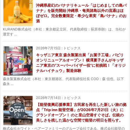
沖縄県産幻のバナナリキュール「はじめましての島バ
ナナ」を販売開始 沖縄県・奄美諸島以外の流通はほ
ぼゼロ。完全数量限定・希少な果実「島バナナ」のお
酒
KURAND株式会社（本社：東京都足立区、代表取締役：荻原恭朗）は、当社が
運営す ...
2026年7月15日
:
トピックス
キッザニア東京 森永製菓出展「お菓子工場」パビリ
オンリニューアルオープン！ 横澤夏子さんがキッザ
ニア東京の“スーパーバイザー役”に初挑戦！「オリジ
ナルハイチュウ」製造体験
森永製菓株式会社（本社：東京都港区、代表取締役社長 COO：森 信也、以下
森永 ...
2026年7月14日
:
トピックス
【能登復興応援事業】古民家を再生した新しい旅の拠
点「Trip inn 能登空港」が2026年7月21日（火）に
グランドオープン！ のと里山空港すぐそば。伝統の
美しさを残した温かな空間で能登の明日を照らす。
株式会社ホワイト・ベアーファミリーのグループ会社である、株式会社能登の