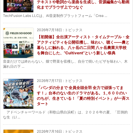
テキストや歌詞から楽曲を生成し、音源編集から動画
化までブラウザ上でつなぐ
TechFusion Labs LLCは、AI音楽制作プラットフォーム「Crea ...
2026年7月18日
:
トピックス
【初開催】全出演アーティスト・タイムテーブル・全
アクティビティを公開収穫し、味わい、聴く——農と
暮らしに触れる、八ヶ岳の二日間 八ヶ岳農業大学校
を舞台にした、“Cultivent”という新しい祭典
音楽だけでは終わらない。畑で野菜を収穫し、自分で焼いたピザを味わい、木
漏れ日の下 ...
2026年7月17日
:
トピックス
「パンダの分まで 全員全頭全羽 全力で頑張ってま
す！」台本のない生のドラマがある。１,６００のい
のちが、生きている！「夏の特別イベント」が一斉ス
タート
アドベンチャーワールド（和歌山県白浜町）は、２０２６年の夏、「圧倒的
な生（LI ...
2026年7月16日
:
トピックス