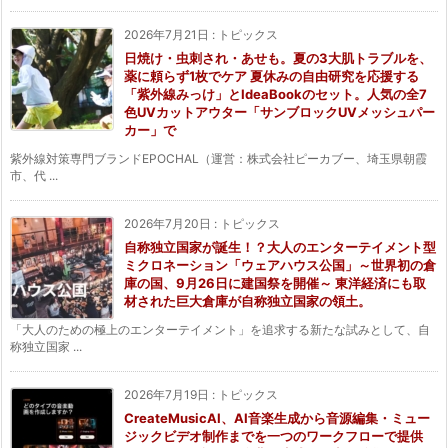
2026年7月21日
:
トピックス
日焼け・虫刺され・あせも。夏の3大肌トラブルを、
薬に頼らず1枚でケア 夏休みの自由研究を応援する
「紫外線みっけ」とIdeaBookのセット。人気の全7
色UVカットアウター「サンブロックUVメッシュパー
カー」で
紫外線対策専門ブランドEPOCHAL（運営：株式会社ピーカブー、埼玉県朝霞
市、代 ...
2026年7月20日
:
トピックス
自称独立国家が誕生！？大人のエンターテイメント型
ミクロネーション「ウェアハウス公国」～世界初の倉
庫の国、9月26日に建国祭を開催～ 東洋経済にも取
材された巨大倉庫が自称独立国家の領土。
「大人のための極上のエンターテイメント」を追求する新たな試みとして、自
称独立国家 ...
2026年7月19日
:
トピックス
CreateMusicAI、AI音楽生成から音源編集・ミュー
ジックビデオ制作までを一つのワークフローで提供