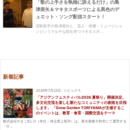
「歌の上手さを執拗に訴えるだけ」の島
津亜矢＆マキタスポーツによる異色のデ
ュエット・ソング配信スタート！
演歌歌手の島津亜矢と、芸人・俳優・ミュージシャ
ンというマルチな顔を持つマキタスポ ...
新着記事
2026年7月22日
:
トピックス
「アジアンフェスティバル2026 夏祭り」開催決定。
多文化交流を楽しむ新たなコミュニティの創造を目指
します。 「Grow Garden TORIYAMAが主催するこ
のイベントは、教育・食育・国際交流をテーマ
株式会社やまこB.L.D（本社：埼玉県上尾市）は、東京都東大和市にて運営する
「G ...