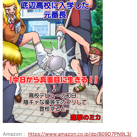
​Amazon：
https://www.amazon.co.jp/dp/B09D7PN9L3/