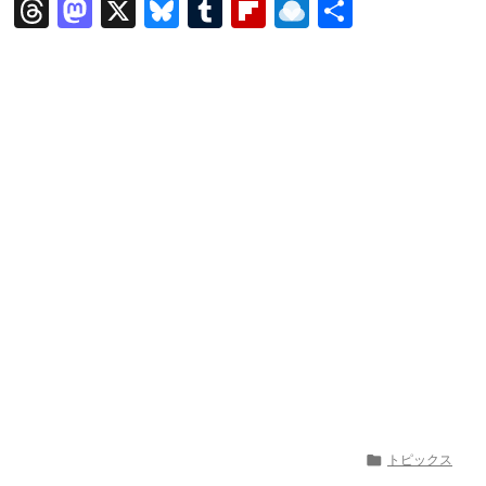
T
M
X
Bl
T
Fl
R
共
hr
a
u
u
ip
ai
有
e
st
e
m
b
n
a
o
s
bl
o
dr
d
d
k
r
ar
o
s
o
y
d
p.
n
io

トピックス