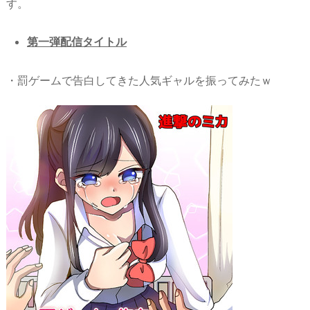
す。
n
io
第一弾配信タイトル
・罰ゲームで告白してきた人気ギャルを振ってみたｗ