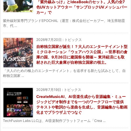
「紫外線みっけ」とIdeaBookのセット。人気の全7
色UVカットアウター「サンブロックUVメッシュパー
カー」で
紫外線対策専門ブランドEPOCHAL（運営：株式会社ピーカブー、埼玉県朝霞
市、代 ...
2026年7月20日
:
トピックス
自称独立国家が誕生！？大人のエンターテイメント型
ミクロネーション「ウェアハウス公国」～世界初の倉
庫の国、9月26日に建国祭を開催～ 東洋経済にも取
材された巨大倉庫が自称独立国家の領土。
「大人のための極上のエンターテイメント」を追求する新たな試みとして、自
称独立国家 ...
2026年7月19日
:
トピックス
CreateMusicAI、AI音楽生成から音源編集・ミュー
ジックビデオ制作までを一つのワークフローで提供
テキストや歌詞から楽曲を生成し、音源編集から動画
化までブラウザ上でつなぐ
TechFusion Labs LLCは、AI音楽制作プラットフォーム「Crea ...