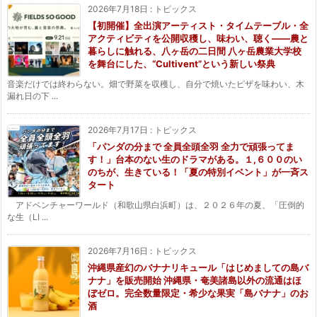
2026年7月18日
:
トピックス
【初開催】全出演アーティスト・タイムテーブル・全
アクティビティを公開収穫し、味わい、聴く——農と
暮らしに触れる、八ヶ岳の二日間 八ヶ岳農業大学校
を舞台にした、“Cultivent”という新しい祭典
音楽だけでは終わらない。畑で野菜を収穫し、自分で焼いたピザを味わい、木
漏れ日の下 ...
2026年7月17日
:
トピックス
「パンダの分まで 全員全頭全羽 全力で頑張ってま
す！」台本のない生のドラマがある。１,６００のい
のちが、生きている！「夏の特別イベント」が一斉ス
タート
アドベンチャーワールド（和歌山県白浜町）は、２０２６年の夏、「圧倒的
な生（LI ...
2026年7月16日
:
トピックス
沖縄県産幻のバナナリキュール「はじめましての島バ
ナナ」を販売開始 沖縄県・奄美諸島以外の流通はほ
ぼゼロ。完全数量限定・希少な果実「島バナナ」のお
酒