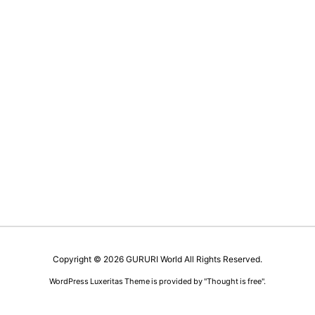
Copyright ©
2026
GURURI World
All Rights Reserved.
WordPress Luxeritas Theme is provided by "
Thought is free
".