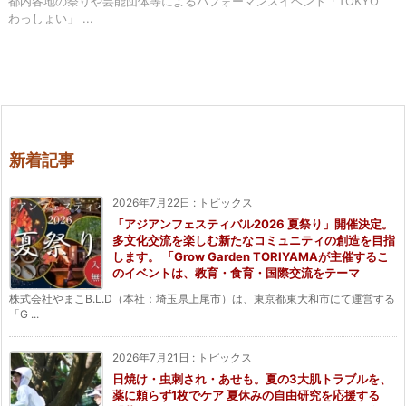
都内各地の祭りや芸能団体等によるパフォーマンスイベント「TOKYO
わっしょい」 ...
新着記事
2026年7月22日
:
トピックス
「アジアンフェスティバル2026 夏祭り」開催決定。
多文化交流を楽しむ新たなコミュニティの創造を目指
します。 「Grow Garden TORIYAMAが主催するこ
のイベントは、教育・食育・国際交流をテーマ
株式会社やまこB.L.D（本社：埼玉県上尾市）は、東京都東大和市にて運営する
「G ...
2026年7月21日
:
トピックス
日焼け・虫刺され・あせも。夏の3大肌トラブルを、
薬に頼らず1枚でケア 夏休みの自由研究を応援する