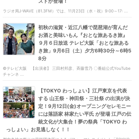
ストが登場！
ラジオ局J-WAVE（81.3FM）では、11月23日（水・祝）9:00～17: ...
初秋の滋賀・近江八幡で琵琶湖が育んだ
お酒と美味いもん『おとな旅あるき旅』
９月６日放送 テレビ大阪「おとな旅ある
き旅」9月6日（土）夕方6時30分～6時5
8分
©テレビ大阪 【出演者】 三田村邦彦、斉藤雪乃 〇番組公式YouTube
チャンネ ...
【TOKYO わっしょい】江戸東京を代表
する 山王祭・神田祭・三社祭 の出演が決
定！9月12日(金)オープニングセレモニー
には落語家 林家たい平氏 が登場 江戸の伝
統文化が大集合！夢の祭典「TOKYO わ
っしょい」お見逃しなく！！