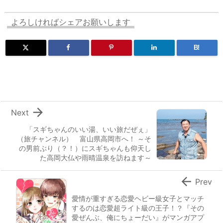
よろしければシェアお願いします
B!

Next
「スギちゃんのいい湯、いい旅だぜぇ」
（旅チャンネル） 富山県高岡市へ！ ～そ
の男前ぶり（？！）にスギちゃんも仰天し
た高岡大仏や雨晴温泉を訪ねます～

Prev
愛情が重すぎる恋愛ヘビー級女子とマッチ
するのは恋愛超ライト級の王子！？『その
愛ぜんぶ、俺にちょーだい』がマンガアプ