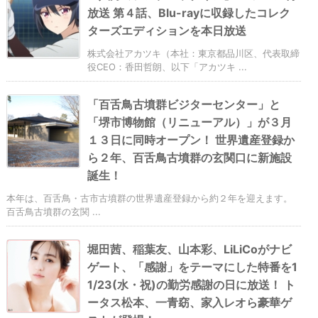
放送 第４話、Blu-rayに収録したコレク
ターズエディションを本日放送
株式会社アカツキ（本社：東京都品川区、代表取締
役CEO：香田哲朗、以下「アカツキ ...
「百舌鳥古墳群ビジターセンター」と
「堺市博物館（リニューアル）」が３月
１３日に同時オープン！ 世界遺産登録か
ら２年、百舌鳥古墳群の玄関口に新施設
誕生！
本年は、百舌鳥・古市古墳群の世界遺産登録から約２年を迎えます。
百舌鳥古墳群の玄関 ...
堀田茜、稲葉友、山本彩、LiLiCoがナビ
ゲート、「感謝」をテーマにした特番を1
1/23(水・祝)の勤労感謝の日に放送！ ト
ータス松本、一青窈、家入レオら豪華ゲ