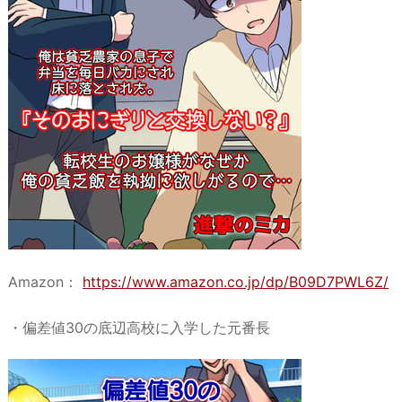
Amazon：
https://www.amazon.co.jp/dp/B09D7PWL6Z/
・偏差値30の底辺高校に入学した元番長