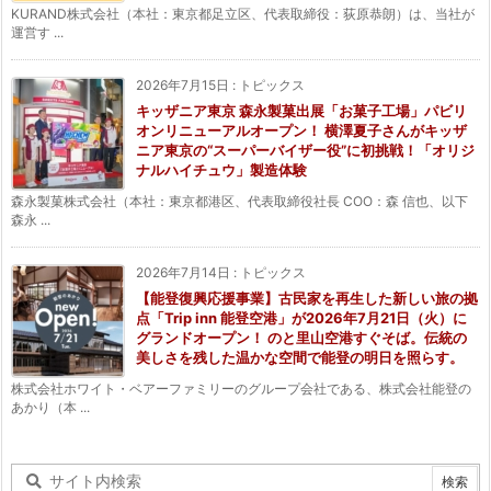
KURAND株式会社（本社：東京都足立区、代表取締役：荻原恭朗）は、当社が
運営す ...
2026年7月15日
:
トピックス
キッザニア東京 森永製菓出展「お菓子工場」パビリ
オンリニューアルオープン！ 横澤夏子さんがキッザ
ニア東京の“スーパーバイザー役”に初挑戦！「オリジ
ナルハイチュウ」製造体験
森永製菓株式会社（本社：東京都港区、代表取締役社長 COO：森 信也、以下
森永 ...
2026年7月14日
:
トピックス
【能登復興応援事業】古民家を再生した新しい旅の拠
点「Trip inn 能登空港」が2026年7月21日（火）に
グランドオープン！ のと里山空港すぐそば。伝統の
美しさを残した温かな空間で能登の明日を照らす。
株式会社ホワイト・ベアーファミリーのグループ会社である、株式会社能登の
あかり（本 ...