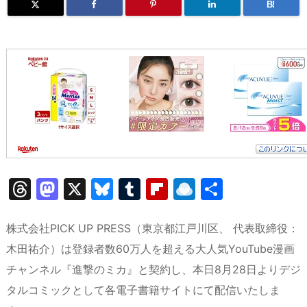
B!
T
M
X
Bl
T
Fl
R
共
hr
a
u
u
ip
ai
有
e
st
e
m
b
n
株式会社PICK UP PRESS（東京都江戸川区、 代表取締役：
a
o
s
bl
o
dr
木田祐介）は登録者数60万人を超える大人気YouTube漫画
チャンネル『進撃のミカ』と契約し、本日8月28日よりデジ
d
d
k
r
ar
o
タルコミックとして各電子書籍サイトにて配信いたしま
s
o
y
d
p.