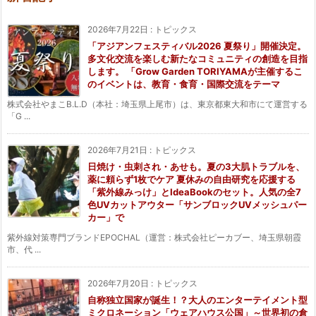
2026年7月22日
:
トピックス
「アジアンフェスティバル2026 夏祭り」開催決定。
多文化交流を楽しむ新たなコミュニティの創造を目指
します。 「Grow Garden TORIYAMAが主催するこ
のイベントは、教育・食育・国際交流をテーマ
株式会社やまこB.L.D（本社：埼玉県上尾市）は、東京都東大和市にて運営する
「G ...
2026年7月21日
:
トピックス
日焼け・虫刺され・あせも。夏の3大肌トラブルを、
薬に頼らず1枚でケア 夏休みの自由研究を応援する
「紫外線みっけ」とIdeaBookのセット。人気の全7
色UVカットアウター「サンブロックUVメッシュパー
カー」で
紫外線対策専門ブランドEPOCHAL（運営：株式会社ピーカブー、埼玉県朝霞
市、代 ...
2026年7月20日
:
トピックス
自称独立国家が誕生！？大人のエンターテイメント型
ミクロネーション「ウェアハウス公国」～世界初の倉