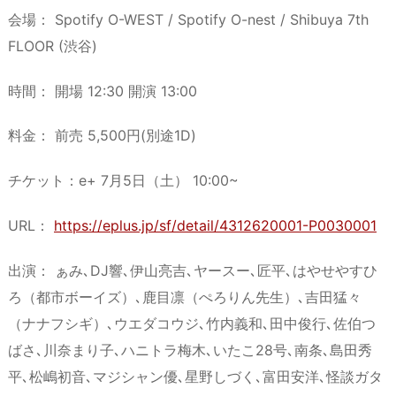
会場： Spotify O-WEST / Spotify O-nest / Shibuya 7th
FLOOR (渋谷)
時間： 開場 12:30 開演 13:00
料金： 前売 5,500円(別途1D)
チケット：e+ 7月5日（土） 10:00~
URL：
https://eplus.jp/sf/detail/4312620001-P0030001
出演： ぁみ､DJ響､伊山亮吉､ヤースー､匠平､はやせやすひ
ろ（都市ボーイズ）､鹿目凛（ぺろりん先生）､吉田猛々
（ナナフシギ）､ウエダコウジ､竹内義和､田中俊行､佐伯つ
ばさ､川奈まり子､ハニトラ梅木､いたこ28号､南条､島田秀
平､松嶋初音､マジシャン優､星野しづく､富田安洋､怪談ガタ