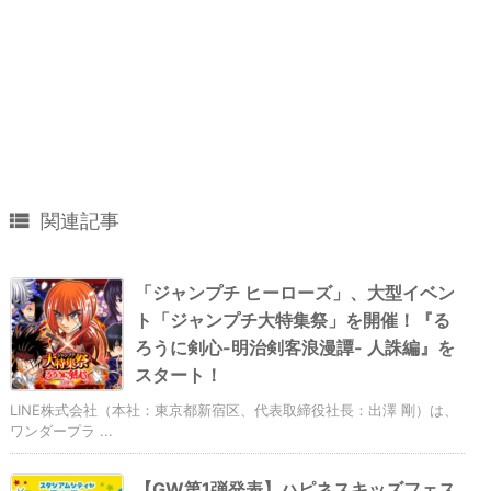

関連記事
「ジャンプチ ヒーローズ」、大型イベン
ト「ジャンプチ大特集祭」を開催！『る
ろうに剣心-明治剣客浪漫譚- 人誅編』を
スタート！
LINE株式会社（本社：東京都新宿区、代表取締役社長：出澤 剛）は、
ワンダープラ ...
【GW第1弾発表】ハピネスキッズフェス