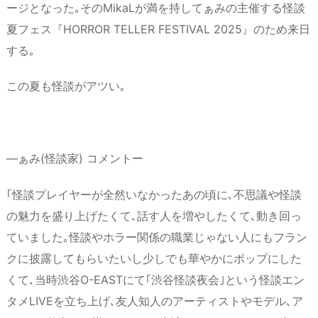
ージとなった｡そのMikaLが満を持してぁみの主催する怪談
夏フェス『HORROR TELLER FESTIVAL 2025』のため来日
する｡
この夏も怪談がアツい｡
―ぁみ(怪談家) コメントー
｢怪談プレイヤーが全然いなかったあの頃に､不思議や怪談
の魅力を盛り上げたくて､話す人を増やしたくて､動き回っ
ていました｡怪談やホラー関係の職業じゃない人にもフラン
クに披露してもらいたいし少しでも華やかにポップにした
くて､当時渋谷O-EASTにて｢渋谷怪談夜会｣という怪談エン
タメLIVEを立ち上げ､友人知人のアーティストやモデル､ア