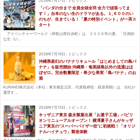
2026年7月17日
:
トピックス
「パンダの分まで 全員全頭全羽 全力で頑張ってま
す！」台本のない生のドラマがある。１,６００のい
のちが、生きている！「夏の特別イベント」が一斉ス
タート
アドベンチャーワールド（和歌山県白浜町）は、２０２６年の夏、「圧倒的
な生（LI ...
2026年7月16日
:
トピックス
沖縄県産幻のバナナリキュール「はじめましての島バ
ナナ」を販売開始 沖縄県・奄美諸島以外の流通はほ
ぼゼロ。完全数量限定・希少な果実「島バナナ」のお
酒
KURAND株式会社（本社：東京都足立区、代表取締役：荻原恭朗）は、当社が
運営す ...
2026年7月15日
:
トピックス
キッザニア東京 森永製菓出展「お菓子工場」パビリ
オンリニューアルオープン！ 横澤夏子さんがキッザ
ニア東京の“スーパーバイザー役”に初挑戦！「オリジ
ナルハイチュウ」製造体験