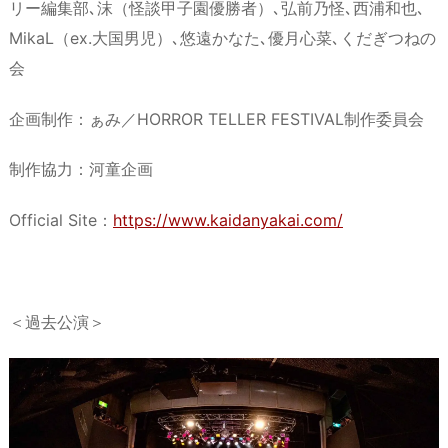
リー編集部､沫（怪談甲子園優勝者）､弘前乃怪､西浦和也､
MikaL（ex.大国男児）､悠遠かなた､優月心菜､くだぎつねの
会
企画制作：ぁみ／HORROR TELLER FESTIVAL制作委員会
制作協力：河童企画
Official Site：
https://www.kaidanyakai.com/
＜過去公演＞