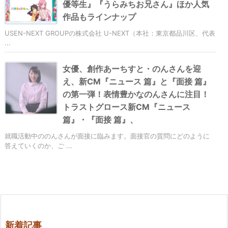
優等生』『うらみちお兄さん』ほか人気
作品もラインナップ
USEN-NEXT GROUPの株式会社 U-NEXT（本社：東京都品川区、代表
...
女優、創作あーちすと・のんさんを迎
え、新CM『ニュース 篇』と『面接 篇』
の第一弾！表情豊かなのんさんに注目！
トラストグロース新CM『ニュース
篇』・『面接 篇』、
就職活動中ののんさんが面接に臨みます。面接官の質問にどのように
答えていくのか、ご ...
新着記事