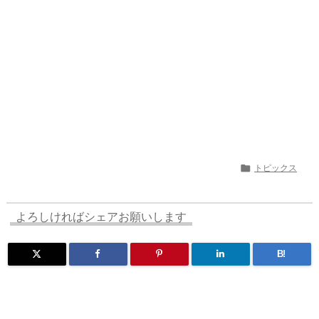
n
io

トピックス
よろしければシェアお願いします
B!