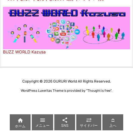
BUZZ WORLD Kazusa
Copyright ©
2026
GURURI World
All Rights Reserved.
WordPress Luxeritas Theme is provided by "
Thought is free
".





メニュー
SNS
サイドバー
上へ
ホーム