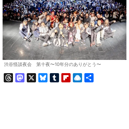
渋谷怪談夜会 第十夜〜10年分のありがとう〜
T
M
X
Bl
T
Fl
R
共
hr
a
u
u
ip
ai
有
e
st
e
m
b
n
a
o
s
bl
o
dr
d
d
k
r
ar
o
s
o
y
d
p.