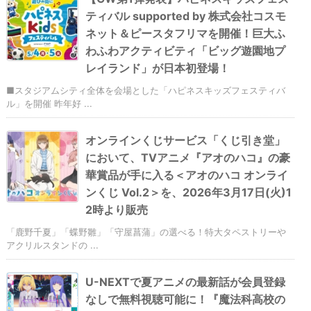
ティバル supported by 株式会社コスモ
ネット＆ピースタフリマを開催！巨大ふ
わふわアクティビティ「ビッグ遊園地プ
レイランド」が日本初登場！
■スタジアムシティ全体を会場とした「ハピネスキッズフェスティバ
ル」を開催 昨年好 ...
オンラインくじサービス「くじ引き堂」
において、TVアニメ『アオのハコ』の豪
華賞品が手に入る＜アオのハコ オンライ
ンくじ Vol.2＞を、2026年3月17日(火)1
2時より販売
「鹿野千夏」「蝶野雛」「守屋菖蒲」の選べる！特大タペストリーや
アクリルスタンドの ...
U-NEXTで夏アニメの最新話が会員登録
なしで無料視聴可能に！『魔法科高校の