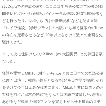
は､Zeppでの怪談公演や､ニコニコ生放送公式にて怪談24時
間テレビ､ひとり百物語､バイノーラル怪談､360°LED怪談な
どを行ったり､"令和ならではの怪奇現象"などを記す書籍
『レイワ怪談』(学研プラス) の出版､いち早く怪談YouTube
の存在を定着させるなど､10年以上をかけて数々の企画を先
駆けてきた｡
そして次に仕掛けたのがMikaL (ex.大国男児) との韓国公演
だった｡
怪談を愛するMikaLは昨年からぁみと共に日本での怪談公演
に度々出演し､"韓国が舞台となる怪談"を日本語で披露｡それ
を受けて今年はぁみが韓国に渡り、MikaLと共に韓国人のお
客様を前に､"日本の怪談"をなんと韓国語で披露した｡悲鳴が
あがるなど韓国の怪談ファンを震え上がらせる最高のステ