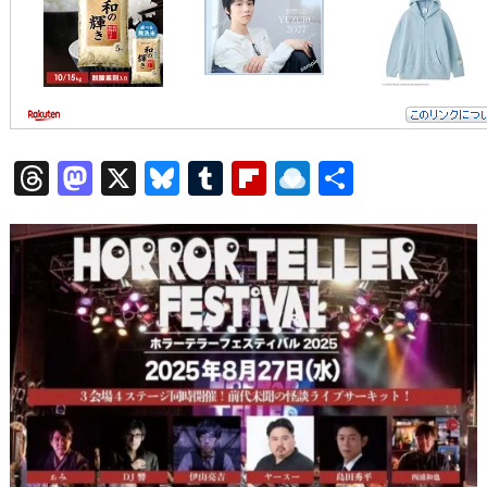
T
M
X
Bl
T
Fl
R
共
hr
a
u
u
ip
ai
有
e
st
e
m
b
n
a
o
s
bl
o
dr
d
d
k
r
ar
o
s
o
y
d
p.
n
io