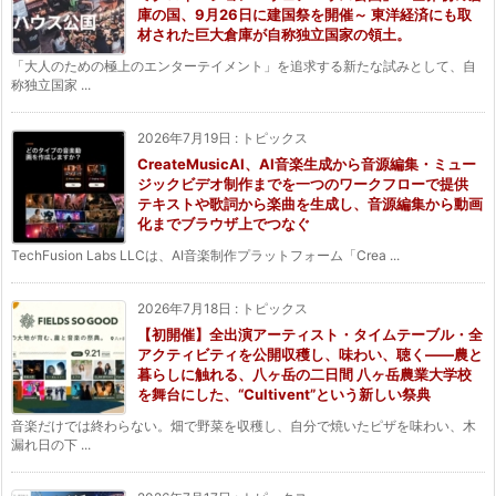
庫の国、9月26日に建国祭を開催～ 東洋経済にも取
材された巨大倉庫が自称独立国家の領土。
「大人のための極上のエンターテイメント」を追求する新たな試みとして、自
称独立国家 ...
2026年7月19日
:
トピックス
CreateMusicAI、AI音楽生成から音源編集・ミュー
ジックビデオ制作までを一つのワークフローで提供
テキストや歌詞から楽曲を生成し、音源編集から動画
化までブラウザ上でつなぐ
TechFusion Labs LLCは、AI音楽制作プラットフォーム「Crea ...
2026年7月18日
:
トピックス
【初開催】全出演アーティスト・タイムテーブル・全
アクティビティを公開収穫し、味わい、聴く——農と
暮らしに触れる、八ヶ岳の二日間 八ヶ岳農業大学校
を舞台にした、“Cultivent”という新しい祭典
音楽だけでは終わらない。畑で野菜を収穫し、自分で焼いたピザを味わい、木
漏れ日の下 ...