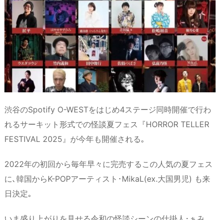
渋谷のSpotify O-WESTをはじめ4ステージ同時開催で行わ
れるサーキット形式での怪談夏フェス『HORROR TELLER
FESTIVAL 2025』が今年も開催される｡
2022年の初回から毎年早々に完売するこの人気の夏フェス
に､韓国からK-POPアーティスト･MikaL(ex.大国男児) も来
日決定｡
いま盛り上がりを見せる令和の怪談シーンの仕掛人･ぁみ