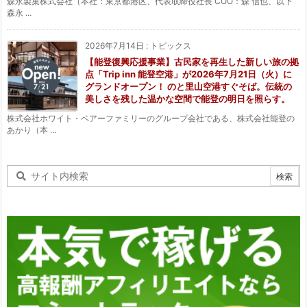
森永製菓株式会社（本社：東京都港区、代表取締役社長 COO：森 信也、以下
森永 ...
2026年7月14日
:
トピックス
【能登復興応援事業】古民家を再生した新しい旅の拠
点「Trip inn 能登空港」が2026年7月21日（火）に
グランドオープン！ のと里山空港すぐそば。伝統の
美しさを残した温かな空間で能登の明日を照らす。
株式会社ホワイト・ベアーファミリーのグループ会社である、株式会社能登の
あかり（本 ...