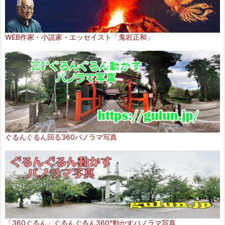
WEB作家・小説家・エッセイスト「鬼岩正和」
ぐるんぐるん回る360パノラマ写真
「360ぐるん」ぐるんぐるん360°動かすパノラマ写真