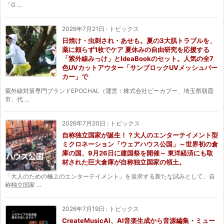
「G ...
2026年7月21日
:
トピックス
日焼け・虫刺され・あせも。夏の3大肌トラブルを、
薬に頼らず1枚でケア 夏休みの自由研究を応援する
「紫外線みっけ」とIdeaBookのセット。人気の全7
色UVカットアウター「サンブロックUVメッシュパー
カー」で
紫外線対策専門ブランドEPOCHAL（運営：株式会社ピーカブー、埼玉県朝霞
市、代 ...
2026年7月20日
:
トピックス
自称独立国家が誕生！？大人のエンターテイメント型
ミクロネーション「ウェアハウス公国」～世界初の倉
庫の国、9月26日に建国祭を開催～ 東洋経済にも取
材された巨大倉庫が自称独立国家の領土。
「大人のための極上のエンターテイメント」を追求する新たな試みとして、自
称独立国家 ...
2026年7月19日
:
トピックス
CreateMusicAI、AI音楽生成から音源編集・ミュー