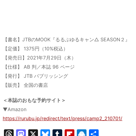
【書名】JTBのMOOK『るるぶゆるキャン△ SEASON２』
【定価】 1375円（10%税込）
【発売日】2021年7月29日（木）
【仕様】 AB 判／本誌 96 ページ
【発行】 JTB パブリッシング
【販売】 全国の書店
＜本誌のおもな予約サイト＞
▼Amazon
https://rurubu.jp/redirect/text/press/camp2_210701/
T
M
X
Bl
T
Fl
R
共