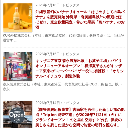
2026年7月16日
:
トピックス
沖縄県産幻のバナナリキュール「はじめましての島バ
ナナ」を販売開始 沖縄県・奄美諸島以外の流通はほ
ぼゼロ。完全数量限定・希少な果実「島バナナ」のお
酒
KURAND株式会社（本社：東京都足立区、代表取締役：荻原恭朗）は、当社が
運営す ...
2026年7月15日
:
トピックス
キッザニア東京 森永製菓出展「お菓子工場」パビリ
オンリニューアルオープン！ 横澤夏子さんがキッザ
ニア東京の“スーパーバイザー役”に初挑戦！「オリジ
ナルハイチュウ」製造体験
森永製菓株式会社（本社：東京都港区、代表取締役社長 COO：森 信也、以下
森永 ...
2026年7月14日
:
トピックス
【能登復興応援事業】古民家を再生した新しい旅の拠
点「Trip inn 能登空港」が2026年7月21日（火）に
グランドオープン！ のと里山空港すぐそば。伝統の
美しさを残した温かな空間で能登の明日を照らす。