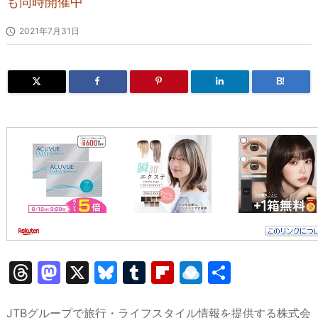
も同時開催中

2021年7月31日
B!
T
M
X
Bl
T
Fl
R
共
hr
a
u
u
ip
ai
有
e
st
e
m
b
n
JTBグループで旅行・ライフスタイル情報を提供する株式会