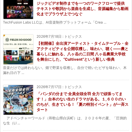
ジックビデオ制作までを一つのワークフローで提供
テキストや歌詞から楽曲を生成し、音源編集から動画
化までブラウザ上でつなぐ
TechFusion Labs LLCは、AI音楽制作プラットフォーム「Crea ...
2026年7月18日
:
トピックス
【初開催】全出演アーティスト・タイムテーブル・全
アクティビティを公開収穫し、味わい、聴く——農と
暮らしに触れる、八ヶ岳の二日間 八ヶ岳農業大学校
を舞台にした、“Cultivent”という新しい祭典
音楽だけでは終わらない。畑で野菜を収穫し、自分で焼いたピザを味わい、木
漏れ日の下 ...
2026年7月17日
:
トピックス
「パンダの分まで 全員全頭全羽 全力で頑張ってま
す！」台本のない生のドラマがある。１,６００のい
のちが、生きている！「夏の特別イベント」が一斉ス
タート
アドベンチャーワールド（和歌山県白浜町）は、２０２６年の夏、「圧倒的
な生（LI ...