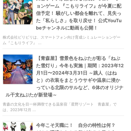
ョンゲーム 『こもりライフ』が今夏に配
信予定！ 騒がしい都会を離れて、見失っ
た「私らしさ」を取り戻せ！ 公式YouTu
beチャンネルに動画も公開！
株式会社ビリビリは、スマートフォン向け育成シミュレーションゲー
ム『こもりライフ』 ...
【青森屋】雪景色をねぶたが彩る「ねぶ
た雪灯り」今冬も実施｜期間：2023年12
月1日〜2024年3月31日 ～跳人（はね
と）の衣装をまとうウサギや温泉に浸か
っている北限のサルなど、6体のオリジナ
ル干支ねぶたが新登場～
青森の文化を目一杯満喫できる温泉宿「星野リゾート 青森屋」で
は、2023年12月 ...
今年こそ天職に！ 自分の特性は何？