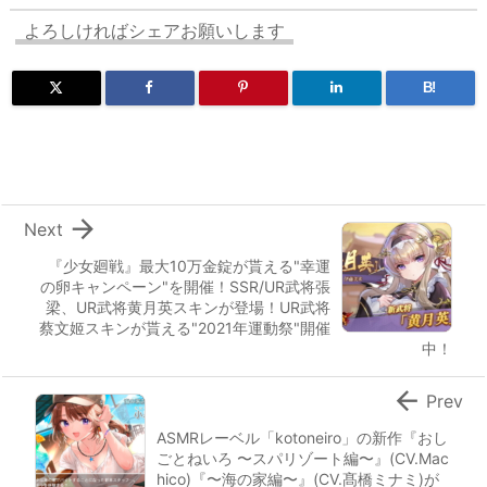
よろしければシェアお願いします
B!

Next
『少女廻戦』最大10万金錠が貰える"幸運
の卵キャンペーン"を開催！SSR/UR武将張
梁、UR武将黄月英スキンが登場！UR武将
蔡文姬スキンが貰える"2021年運動祭"開催
中！

Prev
ASMRレーベル「kotoneiro」の新作『おし
ごとねいろ 〜スパリゾート編〜』(CV.Mac
hico)『〜海の家編〜』(CV.髙橋ミナミ)が