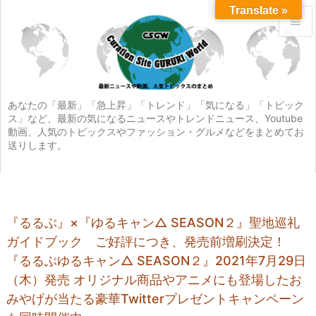
Translate »


メニュ

サイド
あなたの「最新」「急上昇」「トレンド」「気になる」「トピック
ス」など、最新の気になるニュースやトレンドニュース、Youtube

動画、人気のトピックスやファッション・グルメなどをまとめてお
前へ
送りします。

次へ

検索
『るるぶ』×『ゆるキャン△ SEASON２』聖地巡礼
ガイドブック ご好評につき、発売前増刷決定！
『るるぶゆるキャン△ SEASON２』2021年7月29日
（木）発売 オリジナル商品やアニメにも登場したお
みやげが当たる豪華Twitterプレゼントキャンペーン