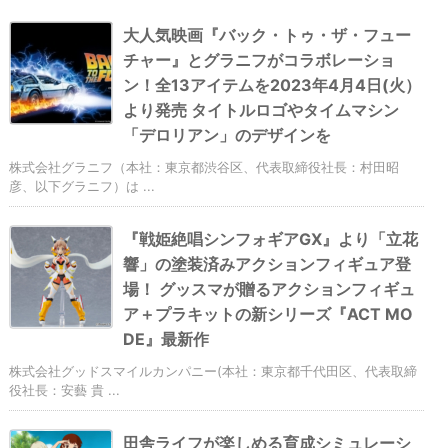
大人気映画『バック・トゥ・ザ・フュー
チャー』とグラニフがコラボレーショ
ン！全13アイテムを2023年4月4日(火）
より発売 タイトルロゴやタイムマシン
「デロリアン」のデザインを
株式会社グラニフ（本社：東京都渋谷区、代表取締役社長：村田昭
彦、以下グラニフ）は ...
『戦姫絶唱シンフォギアGX』より「立花
響」の塗装済みアクションフィギュア登
場！ グッスマが贈るアクションフィギュ
ア＋プラキットの新シリーズ『ACT MO
DE』最新作
株式会社グッドスマイルカンパニー(本社：東京都千代田区、代表取締
役社長：安藝 貴 ...
田舎ライフが楽しめる育成シミュレーシ