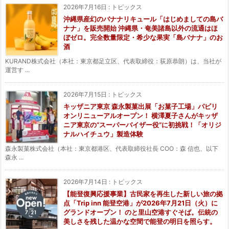
2026年7月16日
:
トピックス
沖縄県産幻のバナナリキュール「はじめましての島バ
ナナ」を販売開始 沖縄県・奄美諸島以外の流通はほ
ぼゼロ。完全数量限定・希少な果実「島バナナ」のお
酒
KURAND株式会社（本社：東京都足立区、代表取締役：荻原恭朗）は、当社が
運営す ...
2026年7月15日
:
トピックス
キッザニア東京 森永製菓出展「お菓子工場」パビリ
オンリニューアルオープン！ 横澤夏子さんがキッザ
ニア東京の“スーパーバイザー役”に初挑戦！「オリジ
ナルハイチュウ」製造体験
森永製菓株式会社（本社：東京都港区、代表取締役社長 COO：森 信也、以下
森永 ...
2026年7月14日
:
トピックス
【能登復興応援事業】古民家を再生した新しい旅の拠
点「Trip inn 能登空港」が2026年7月21日（火）に
グランドオープン！ のと里山空港すぐそば。伝統の
美しさを残した温かな空間で能登の明日を照らす。