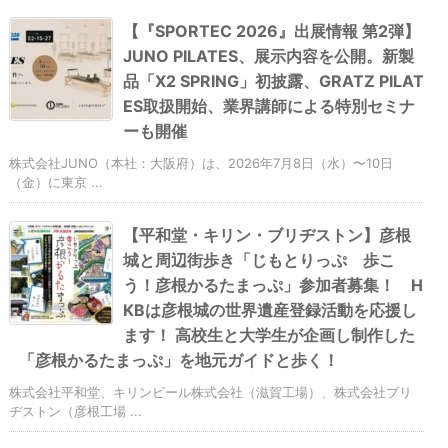
【『SPORTEC 2026』出展情報 第2弾】
JUNO PILATES、展示内容を公開。新製
品「X2 SPRING」初披露、GRATZ PILAT
ES取扱開始、業界講師による特別セミナ
ーも開催
株式会社JUNO（本社：大阪府）は、2026年7月8日（水）〜10日
（金）に東京 ...
【平和堂・キリン・ブリヂストン】彦根
城と周辺街歩き「じもとりっぷ 歩こ
う！彦根かるたまっぷ」参加者募集！ H
KBは彦根城の世界遺産登録活動を応援し
ます！ 高校生と大学生が企画し制作した
「彦根かるたまっぷ」を地元ガイドと歩く！
株式会社平和堂、キリンビール株式会社（滋賀工場）、株式会社ブリ
ヂストン（彦根工場 ...