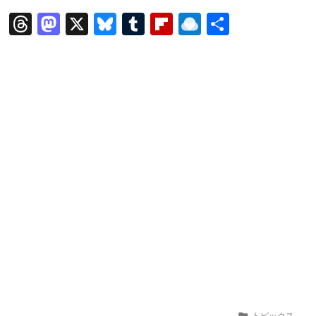
T
M
X
Bl
T
Fl
R
共
hr
a
u
u
ip
ai
有
e
st
e
m
b
n
a
o
s
bl
o
dr
d
d
k
r
ar
o
s
o
y
d
p.
n
io

トピックス