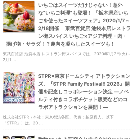
いちごはスイーツだけじゃない！意外
な“いちご料理”も登場！ 「栃木県産いち
ごを使ったスイーツフェア」2020/1/7～
2/18開催 東武百貨店 池袋本店レストラ
ン街スパイス いちご×アジア料理・肉・
揚げ物・サラダ！？趣向を凝らしたスイーツも！
東武百貨店 池袋本店 レストラン街スパイスでは、2020年1月7日(火)～
2月1 ...
STPR×東京ドームシティ アトラクション
ズ、『STPR Family Festival!! 2026』開
催を記念しコラボレーション決定 ―ノベ
ルティ付きコラボチケット販売などのコ
ラボアトラクションを展開！―
株式会社STPR（本社：東京都渋谷区、代表：柏原真人、以下
「STPR」）は、20 ...