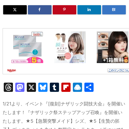
B!
T
M
X
Bl
T
Fl
R
共
hr
a
u
u
ip
ai
有
e
st
e
m
b
n
1/21より、イベント『[復刻]ナザリック闘技大会』を開催い
a
o
s
bl
o
dr
たします！『ナザリック祭ステップアップ召喚』を開催い
たします。★5【急襲突撃メイド】シズ、★5【生贄の胚
d
d
k
r
ar
o