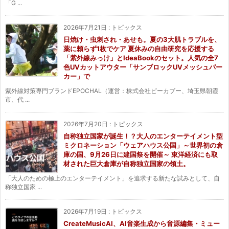
「G ...
2026年7月21日
:
トピックス
日焼け・虫刺され・あせも。夏の3大肌トラブルを、
薬に頼らず1枚でケア 夏休みの自由研究を応援する
「紫外線みっけ」とIdeaBookのセット。人気の全7
色UVカットアウター「サンブロックUVメッシュパー
カー」で
紫外線対策専門ブランドEPOCHAL（運営：株式会社ピーカブー、埼玉県朝霞
市、代 ...
2026年7月20日
:
トピックス
自称独立国家が誕生！？大人のエンターテイメント型
ミクロネーション「ウェアハウス公国」～世界初の倉
庫の国、9月26日に建国祭を開催～ 東洋経済にも取
材された巨大倉庫が自称独立国家の領土。
「大人のための極上のエンターテイメント」を追求する新たな試みとして、自
称独立国家 ...
2026年7月19日
:
トピックス
CreateMusicAI、AI音楽生成から音源編集・ミュー