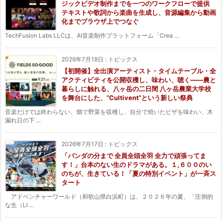
ジックビデオ制作までを一つのワークフローで提供
テキストや歌詞から楽曲を生成し、音源編集から動画
化までブラウザ上でつなぐ
TechFusion Labs LLCは、AI音楽制作プラットフォーム「Crea ...
2026年7月18日
:
トピックス
【初開催】全出演アーティスト・タイムテーブル・全
アクティビティを公開収穫し、味わい、聴く——農と
暮らしに触れる、八ヶ岳の二日間 八ヶ岳農業大学校
を舞台にした、“Cultivent”という新しい祭典
音楽だけでは終わらない。畑で野菜を収穫し、自分で焼いたピザを味わい、木
漏れ日の下 ...
2026年7月17日
:
トピックス
「パンダの分まで 全員全頭全羽 全力で頑張ってま
す！」台本のない生のドラマがある。１,６００のい
のちが、生きている！「夏の特別イベント」が一斉ス
タート
アドベンチャーワールド（和歌山県白浜町）は、２０２６年の夏、「圧倒的
な生（LI ...