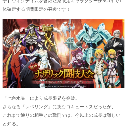
子】ヴィクティムを含めた祭限定キャラクターが5stepで1
s
o
y
d
p.
体確定する期間限定の召喚です！
n
io
「七色水晶」により成長限界を突破。
さらなる「レベリング」に挑むコキュートスだったが、
これまで通りの相手との戦闘では、今以上の成長は難しい
と知る。