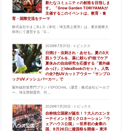
新たなコミュニティの創造を目指しま
す。 「Grow Garden TORIYAMAが
主催するこのイベントは、教育・食
育・国際交流をテーマ
株式会社やまこB.L.D（本社：埼玉県上尾市）は、東京都東大
和市にて運営する「G ...
2026年7月21日
:
トピックス
日焼け・虫刺され・あせも。夏の3大
肌トラブルを、薬に頼らず1枚でケア
夏休みの自由研究を応援する「紫外線
みっけ」とIdeaBookのセット。人気
の全7色UVカットアウター「サンブロ
ックUVメッシュパーカー」で
紫外線対策専門ブランドEPOCHAL（運営：株式会社ピーカブ
ー、埼玉県朝霞市、代 ...
2026年7月20日
:
トピックス
自称独立国家が誕生！？大人のエンタ
ーテイメント型ミクロネーション「ウ
ェアハウス公国」～世界初の倉庫の
国、9月26日に建国祭を開催～ 東洋