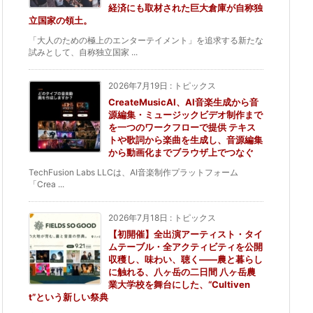
経済にも取材された巨大倉庫が自称独
立国家の領土。
「大人のための極上のエンターテイメント」を追求する新たな
試みとして、自称独立国家 ...
2026年7月19日
:
トピックス
CreateMusicAI、AI音楽生成から音
源編集・ミュージックビデオ制作まで
を一つのワークフローで提供 テキス
トや歌詞から楽曲を生成し、音源編集
から動画化までブラウザ上でつなぐ
TechFusion Labs LLCは、AI音楽制作プラットフォーム
「Crea ...
2026年7月18日
:
トピックス
【初開催】全出演アーティスト・タイ
ムテーブル・全アクティビティを公開
収穫し、味わい、聴く——農と暮らし
に触れる、八ヶ岳の二日間 八ヶ岳農
業大学校を舞台にした、“Cultiven
t”という新しい祭典