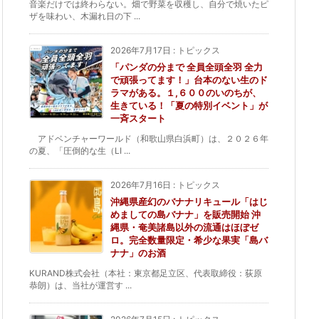
音楽だけでは終わらない。畑で野菜を収穫し、自分で焼いたピ
ザを味わい、木漏れ日の下 ...
2026年7月17日
:
トピックス
「パンダの分まで 全員全頭全羽 全力
で頑張ってます！」台本のない生のド
ラマがある。１,６００のいのちが、
生きている！「夏の特別イベント」が
一斉スタート
アドベンチャーワールド（和歌山県白浜町）は、２０２６年
の夏、「圧倒的な生（LI ...
2026年7月16日
:
トピックス
沖縄県産幻のバナナリキュール「はじ
めましての島バナナ」を販売開始 沖
縄県・奄美諸島以外の流通はほぼゼ
ロ。完全数量限定・希少な果実「島バ
ナナ」のお酒
KURAND株式会社（本社：東京都足立区、代表取締役：荻原
恭朗）は、当社が運営す ...