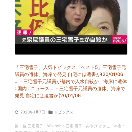
「三宅雪子」人気トピックス「ベスト5」三宅雪子元
議員の遺体、海岸で発見 自宅には遺書が(20/01/06
…・三宅雪子元議員が都内で入水自殺か、海岸に遺体
: 国内 : ニュース …・三宅雪子元議員の遺体、海岸で
発見 自宅には遺書が(20/01/06 …

2020年1月7日

トピックス
第 1 位 三宅雪子 - Wikipedia 三宅 雪子（みやけ ゆきこ、本名：