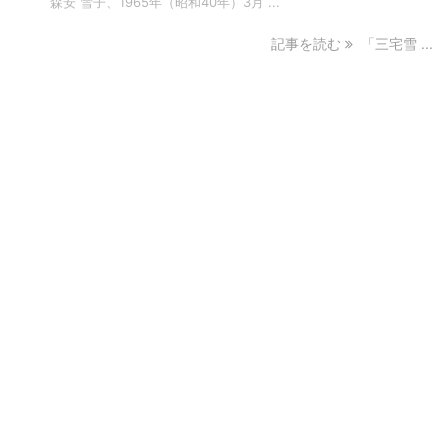
森安 雪子、1965年（昭和40年）3月 ...
記事を読む
「三宅雪 ...