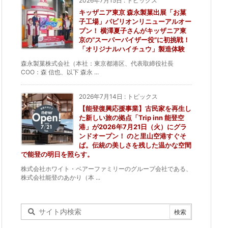
2026年7月15日
:
トピックス
キッザニア東京 森永製菓出展「お菓
子工場」パビリオンリニューアルオー
プン！ 横澤夏子さんがキッザニア東
京の“スーパーバイザー役”に初挑戦！
「オリジナルハイチュウ」製造体験
森永製菓株式会社（本社：東京都港区、代表取締役社長
COO：森 信也、以下 森永 ...
2026年7月14日
:
トピックス
【能登復興応援事業】古民家を再生し
た新しい旅の拠点「Trip inn 能登空
港」が2026年7月21日（火）にグラ
ンドオープン！ のと里山空港すぐそ
ば。伝統の美しさを残した温かな空間
で能登の明日を照らす。
株式会社ホワイト・ベアーファミリーのグループ会社である、
株式会社能登のあかり（本 ...