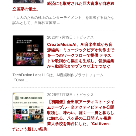
経済にも取材された巨大倉庫が自称独
立国家の領土。
「大人のための極上のエンターテイメント」を追求する新たな
試みとして、自称独立国家 ...
2026年7月19日
:
トピックス
CreateMusicAI、AI音楽生成から音
源編集・ミュージックビデオ制作まで
を一つのワークフローで提供 テキス
トや歌詞から楽曲を生成し、音源編集
から動画化までブラウザ上でつなぐ
TechFusion Labs LLCは、AI音楽制作プラットフォーム
「Crea ...
2026年7月18日
:
トピックス
【初開催】全出演アーティスト・タイ
ムテーブル・全アクティビティを公開
収穫し、味わい、聴く——農と暮らし
に触れる、八ヶ岳の二日間 八ヶ岳農
業大学校を舞台にした、“Cultiven
t”という新しい祭典