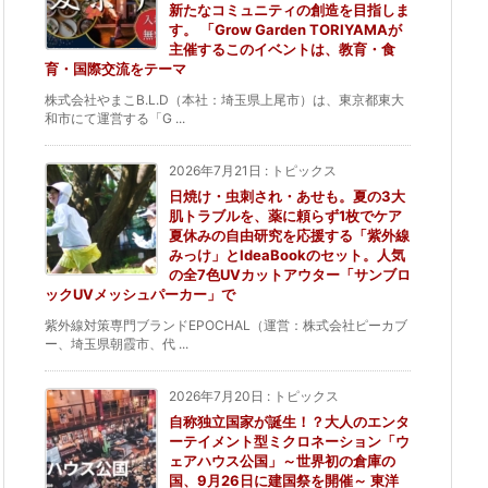
新たなコミュニティの創造を目指しま
す。 「Grow Garden TORIYAMAが
主催するこのイベントは、教育・食
育・国際交流をテーマ
株式会社やまこB.L.D（本社：埼玉県上尾市）は、東京都東大
和市にて運営する「G ...
2026年7月21日
:
トピックス
日焼け・虫刺され・あせも。夏の3大
肌トラブルを、薬に頼らず1枚でケア
夏休みの自由研究を応援する「紫外線
みっけ」とIdeaBookのセット。人気
の全7色UVカットアウター「サンブロ
ックUVメッシュパーカー」で
紫外線対策専門ブランドEPOCHAL（運営：株式会社ピーカブ
ー、埼玉県朝霞市、代 ...
2026年7月20日
:
トピックス
自称独立国家が誕生！？大人のエンタ
ーテイメント型ミクロネーション「ウ
ェアハウス公国」～世界初の倉庫の
国、9月26日に建国祭を開催～ 東洋