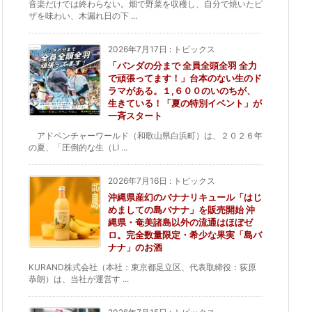
音楽だけでは終わらない。畑で野菜を収穫し、自分で焼いたピ
ザを味わい、木漏れ日の下 ...
2026年7月17日
:
トピックス
「パンダの分まで 全員全頭全羽 全力
で頑張ってます！」台本のない生のド
ラマがある。１,６００のいのちが、
生きている！「夏の特別イベント」が
一斉スタート
アドベンチャーワールド（和歌山県白浜町）は、２０２６年
の夏、「圧倒的な生（LI ...
2026年7月16日
:
トピックス
沖縄県産幻のバナナリキュール「はじ
めましての島バナナ」を販売開始 沖
縄県・奄美諸島以外の流通はほぼゼ
ロ。完全数量限定・希少な果実「島バ
ナナ」のお酒
KURAND株式会社（本社：東京都足立区、代表取締役：荻原
恭朗）は、当社が運営す ...