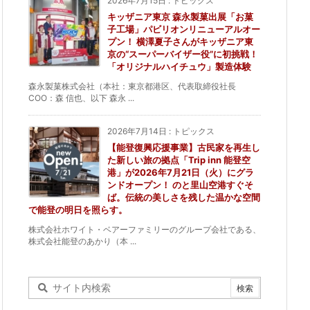
2026年7月15日
:
トピックス
キッザニア東京 森永製菓出展「お菓
子工場」パビリオンリニューアルオー
プン！ 横澤夏子さんがキッザニア東
京の“スーパーバイザー役”に初挑戦！
「オリジナルハイチュウ」製造体験
森永製菓株式会社（本社：東京都港区、代表取締役社長
COO：森 信也、以下 森永 ...
2026年7月14日
:
トピックス
【能登復興応援事業】古民家を再生し
た新しい旅の拠点「Trip inn 能登空
港」が2026年7月21日（火）にグラ
ンドオープン！ のと里山空港すぐそ
ば。伝統の美しさを残した温かな空間
で能登の明日を照らす。
株式会社ホワイト・ベアーファミリーのグループ会社である、
株式会社能登のあかり（本 ...