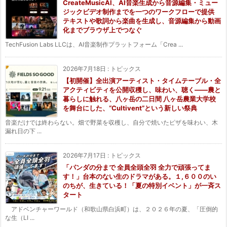
CreateMusicAI、AI音楽生成から音源編集・ミュー
ジックビデオ制作までを一つのワークフローで提供
テキストや歌詞から楽曲を生成し、音源編集から動画
化までブラウザ上でつなぐ
TechFusion Labs LLCは、AI音楽制作プラットフォーム「Crea ...
2026年7月18日
:
トピックス
【初開催】全出演アーティスト・タイムテーブル・全
アクティビティを公開収穫し、味わい、聴く——農と
暮らしに触れる、八ヶ岳の二日間 八ヶ岳農業大学校
を舞台にした、“Cultivent”という新しい祭典
音楽だけでは終わらない。畑で野菜を収穫し、自分で焼いたピザを味わい、木
漏れ日の下 ...
2026年7月17日
:
トピックス
「パンダの分まで 全員全頭全羽 全力で頑張ってま
す！」台本のない生のドラマがある。１,６００のい
のちが、生きている！「夏の特別イベント」が一斉ス
タート
アドベンチャーワールド（和歌山県白浜町）は、２０２６年の夏、「圧倒的
な生（LI ...