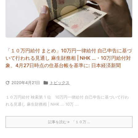
「１０万円給付 まとめ」10万円一律給付 自己申告に基づ
いて行われる見通し 麻生財務相 | NHK …・10万円給付対
象、4月27日時点の住基台帳を基準に: 日本経済新聞

2020年4月21日

トピックス
１０万円給付 検索第 1 位 10万円一律給付 自己申告に基づいて行わ
れる見通し 麻生財務相 | NHK ... 10万 ...
記事を読む
「１０万 ...