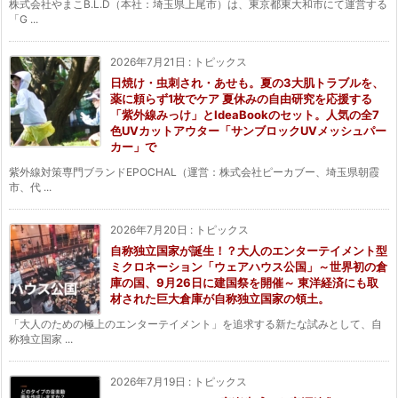
株式会社やまこB.L.D（本社：埼玉県上尾市）は、東京都東大和市にて運営する
「G ...
2026年7月21日
:
トピックス
日焼け・虫刺され・あせも。夏の3大肌トラブルを、
薬に頼らず1枚でケア 夏休みの自由研究を応援する
「紫外線みっけ」とIdeaBookのセット。人気の全7
色UVカットアウター「サンブロックUVメッシュパー
カー」で
紫外線対策専門ブランドEPOCHAL（運営：株式会社ピーカブー、埼玉県朝霞
市、代 ...
2026年7月20日
:
トピックス
自称独立国家が誕生！？大人のエンターテイメント型
ミクロネーション「ウェアハウス公国」～世界初の倉
庫の国、9月26日に建国祭を開催～ 東洋経済にも取
材された巨大倉庫が自称独立国家の領土。
「大人のための極上のエンターテイメント」を追求する新たな試みとして、自
称独立国家 ...
2026年7月19日
:
トピックス