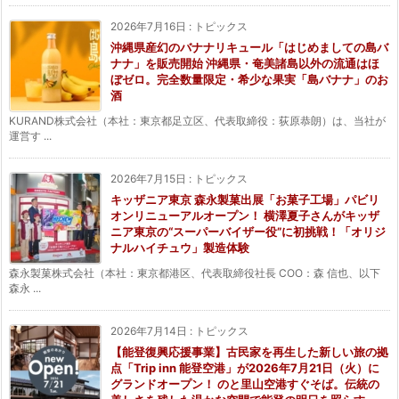
2026年7月16日
:
トピックス
沖縄県産幻のバナナリキュール「はじめましての島バ
ナナ」を販売開始 沖縄県・奄美諸島以外の流通はほ
ぼゼロ。完全数量限定・希少な果実「島バナナ」のお
酒
KURAND株式会社（本社：東京都足立区、代表取締役：荻原恭朗）は、当社が
運営す ...
2026年7月15日
:
トピックス
キッザニア東京 森永製菓出展「お菓子工場」パビリ
オンリニューアルオープン！ 横澤夏子さんがキッザ
ニア東京の“スーパーバイザー役”に初挑戦！「オリジ
ナルハイチュウ」製造体験
森永製菓株式会社（本社：東京都港区、代表取締役社長 COO：森 信也、以下
森永 ...
2026年7月14日
:
トピックス
【能登復興応援事業】古民家を再生した新しい旅の拠
点「Trip inn 能登空港」が2026年7月21日（火）に
グランドオープン！ のと里山空港すぐそば。伝統の