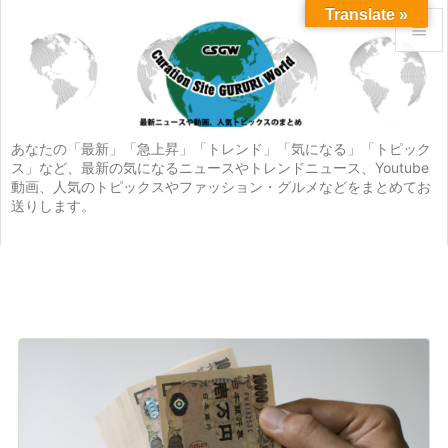
Translate »


メニュ

サイド
あなたの「最新」「急上昇」「トレンド」「気になる」「トピック
ス」など、最新の気になるニュースやトレンドニュース、Youtube

動画、人気のトピックスやファッション・グルメなどをまとめてお
前へ
送りします。

次へ

検索