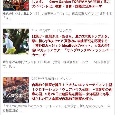
します。 「Grow Garden TORIYAMAが主催するこ
のイベントは、教育・食育・国際交流をテーマ
株式会社やまこB.L.D（本社：埼玉県上尾市）は、東京都東大和市にて運営する
「G ...
2026年7月21日
:
トピックス
日焼け・虫刺され・あせも。夏の3大肌トラブルを、
薬に頼らず1枚でケア 夏休みの自由研究を応援する
「紫外線みっけ」とIdeaBookのセット。人気の全7
色UVカットアウター「サンブロックUVメッシュパー
カー」で
紫外線対策専門ブランドEPOCHAL（運営：株式会社ピーカブー、埼玉県朝霞
市、代 ...
2026年7月20日
:
トピックス
自称独立国家が誕生！？大人のエンターテイメント型
ミクロネーション「ウェアハウス公国」～世界初の倉
庫の国、9月26日に建国祭を開催～ 東洋経済にも取
材された巨大倉庫が自称独立国家の領土。
「大人のための極上のエンターテイメント」を追求する新たな試みとして、自
称独立国家 ...