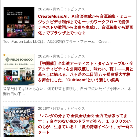
2026年7月19日
:
トピックス
CreateMusicAI、AI音楽生成から音源編集・ミュー
ジックビデオ制作までを一つのワークフローで提供
テキストや歌詞から楽曲を生成し、音源編集から動画
化までブラウザ上でつなぐ
TechFusion Labs LLCは、AI音楽制作プラットフォーム「Crea ...
2026年7月18日
:
トピックス
【初開催】全出演アーティスト・タイムテーブル・全
アクティビティを公開収穫し、味わい、聴く——農と
暮らしに触れる、八ヶ岳の二日間 八ヶ岳農業大学校
を舞台にした、“Cultivent”という新しい祭典
音楽だけでは終わらない。畑で野菜を収穫し、自分で焼いたピザを味わい、木
漏れ日の下 ...
2026年7月17日
:
トピックス
「パンダの分まで 全員全頭全羽 全力で頑張ってま
す！」台本のない生のドラマがある。１,６００のい
のちが、生きている！「夏の特別イベント」が一斉ス
タート