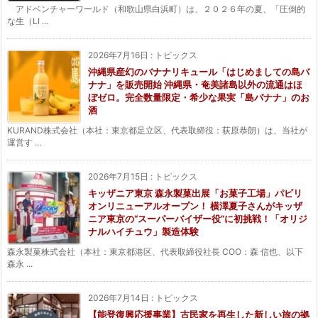
アドベンチャーワールド（和歌山県白浜町）は、２０２６年の夏、「圧倒的
な生（LI ...
2026年7月16日
:
トピックス
沖縄県産幻のバナナリキュール「はじめましての島バ
ナナ」を販売開始 沖縄県・奄美諸島以外の流通はほ
ぼゼロ。完全数量限定・希少な果実「島バナナ」のお
酒
KURAND株式会社（本社：東京都足立区、代表取締役：荻原恭朗）は、当社が
運営す ...
2026年7月15日
:
トピックス
キッザニア東京 森永製菓出展「お菓子工場」パビリ
オンリニューアルオープン！ 横澤夏子さんがキッザ
ニア東京の“スーパーバイザー役”に初挑戦！「オリジ
ナルハイチュウ」製造体験
森永製菓株式会社（本社：東京都港区、代表取締役社長 COO：森 信也、以下
森永 ...
2026年7月14日
:
トピックス
【能登復興応援事業】古民家を再生した新しい旅の拠