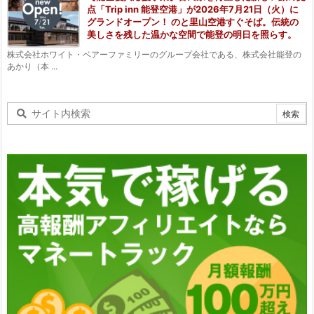
点「Trip inn 能登空港」が2026年7月21日（火）に
グランドオープン！ のと里山空港すぐそば。伝統の
美しさを残した温かな空間で能登の明日を照らす。
株式会社ホワイト・ベアーファミリーのグループ会社である、株式会社能登の
あかり（本 ...