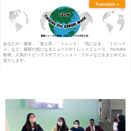
Translate »


メニュ

サイド
あなたの「最新」「急上昇」「トレンド」「気になる」「トピック
ス」など、最新の気になるニュースやトレンドニュース、Youtube

動画、人気のトピックスやファッション・グルメなどをまとめてお
前へ
送りします。

次へ

検索