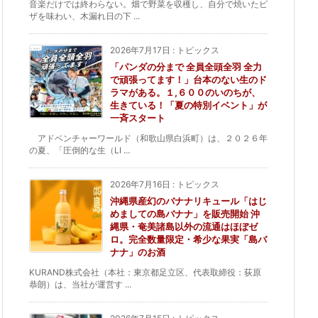
音楽だけでは終わらない。畑で野菜を収穫し、自分で焼いたピ
ザを味わい、木漏れ日の下 ...
2026年7月17日
:
トピックス
「パンダの分まで 全員全頭全羽 全力
で頑張ってます！」台本のない生のド
ラマがある。１,６００のいのちが、
生きている！「夏の特別イベント」が
一斉スタート
アドベンチャーワールド（和歌山県白浜町）は、２０２６年
の夏、「圧倒的な生（LI ...
2026年7月16日
:
トピックス
沖縄県産幻のバナナリキュール「はじ
めましての島バナナ」を販売開始 沖
縄県・奄美諸島以外の流通はほぼゼ
ロ。完全数量限定・希少な果実「島バ
ナナ」のお酒
KURAND株式会社（本社：東京都足立区、代表取締役：荻原
恭朗）は、当社が運営す ...