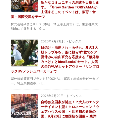
新たなコミュニティの創造を目指しま
す。 「Grow Garden TORIYAMAが
主催するこのイベントは、教育・食
育・国際交流をテーマ
株式会社やまこB.L.D（本社：埼玉県上尾市）は、東京都東大
和市にて運営する「G ...
2026年7月21日
:
トピックス
日焼け・虫刺され・あせも。夏の3大
肌トラブルを、薬に頼らず1枚でケア
夏休みの自由研究を応援する「紫外線
みっけ」とIdeaBookのセット。人気
の全7色UVカットアウター「サンブロ
ックUVメッシュパーカー」で
紫外線対策専門ブランドEPOCHAL（運営：株式会社ピーカブ
ー、埼玉県朝霞市、代 ...
2026年7月20日
:
トピックス
自称独立国家が誕生！？大人のエンタ
ーテイメント型ミクロネーション「ウ
ェアハウス公国」～世界初の倉庫の
国、9月26日に建国祭を開催～ 東洋