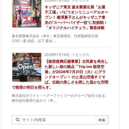
2026年7月15日
:
トピックス
キッザニア東京 森永製菓出展「お菓
子工場」パビリオンリニューアルオー
プン！ 横澤夏子さんがキッザニア東
京の“スーパーバイザー役”に初挑戦！
「オリジナルハイチュウ」製造体験
森永製菓株式会社（本社：東京都港区、代表取締役社長
COO：森 信也、以下 森永 ...
2026年7月14日
:
トピックス
【能登復興応援事業】古民家を再生し
た新しい旅の拠点「Trip inn 能登空
港」が2026年7月21日（火）にグラ
ンドオープン！ のと里山空港すぐそ
ば。伝統の美しさを残した温かな空間
で能登の明日を照らす。
株式会社ホワイト・ベアーファミリーのグループ会社である、
株式会社能登のあかり（本 ...