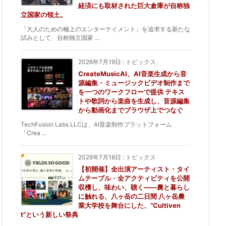
経済にも取材された巨大倉庫が自称独
立国家の領土。
「大人のための極上のエンターテイメント」を追求する新たな
試みとして、自称独立国家 ...
2026年7月19日
:
トピックス
CreateMusicAI、AI音楽生成から音
源編集・ミュージックビデオ制作まで
を一つのワークフローで提供 テキス
トや歌詞から楽曲を生成し、音源編集
から動画化までブラウザ上でつなぐ
TechFusion Labs LLCは、AI音楽制作プラットフォーム
「Crea ...
2026年7月18日
:
トピックス
【初開催】全出演アーティスト・タイ
ムテーブル・全アクティビティを公開
収穫し、味わい、聴く——農と暮らし
に触れる、八ヶ岳の二日間 八ヶ岳農
業大学校を舞台にした、“Cultiven
t”という新しい祭典