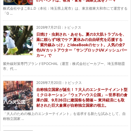
のイベントは、教育・食育・国際交流をテーマ
株式会社やまこB.L.D（本社：埼玉県上尾市）は、東京都東大和市にて運営する
「G ...
2026年7月21日
:
トピックス
日焼け・虫刺され・あせも。夏の3大肌トラブルを、
薬に頼らず1枚でケア 夏休みの自由研究を応援する
「紫外線みっけ」とIdeaBookのセット。人気の全7
色UVカットアウター「サンブロックUVメッシュパー
カー」で
紫外線対策専門ブランドEPOCHAL（運営：株式会社ピーカブー、埼玉県朝霞
市、代 ...
2026年7月20日
:
トピックス
自称独立国家が誕生！？大人のエンターテイメント型
ミクロネーション「ウェアハウス公国」～世界初の倉
庫の国、9月26日に建国祭を開催～ 東洋経済にも取
材された巨大倉庫が自称独立国家の領土。
「大人のための極上のエンターテイメント」を追求する新たな試みとして、自
称独立国家 ...