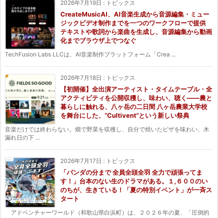
2026年7月19日
:
トピックス
CreateMusicAI、AI音楽生成から音源編集・ミュー
ジックビデオ制作までを一つのワークフローで提供
テキストや歌詞から楽曲を生成し、音源編集から動画
化までブラウザ上でつなぐ
TechFusion Labs LLCは、AI音楽制作プラットフォーム「Crea ...
2026年7月18日
:
トピックス
【初開催】全出演アーティスト・タイムテーブル・全
アクティビティを公開収穫し、味わい、聴く——農と
暮らしに触れる、八ヶ岳の二日間 八ヶ岳農業大学校
を舞台にした、“Cultivent”という新しい祭典
音楽だけでは終わらない。畑で野菜を収穫し、自分で焼いたピザを味わい、木
漏れ日の下 ...
2026年7月17日
:
トピックス
「パンダの分まで 全員全頭全羽 全力で頑張ってま
す！」台本のない生のドラマがある。１,６００のい
のちが、生きている！「夏の特別イベント」が一斉ス
タート
アドベンチャーワールド（和歌山県白浜町）は、２０２６年の夏、「圧倒的