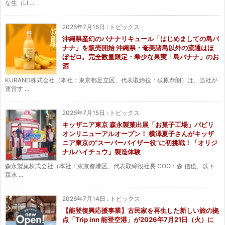
な生（LI ...
2026年7月16日
:
トピックス
沖縄県産幻のバナナリキュール「はじめましての島バ
ナナ」を販売開始 沖縄県・奄美諸島以外の流通はほ
ぼゼロ。完全数量限定・希少な果実「島バナナ」のお
酒
KURAND株式会社（本社：東京都足立区、代表取締役：荻原恭朗）は、当社が
運営す ...
2026年7月15日
:
トピックス
キッザニア東京 森永製菓出展「お菓子工場」パビリ
オンリニューアルオープン！ 横澤夏子さんがキッザ
ニア東京の“スーパーバイザー役”に初挑戦！「オリジ
ナルハイチュウ」製造体験
森永製菓株式会社（本社：東京都港区、代表取締役社長 COO：森 信也、以下
森永 ...
2026年7月14日
:
トピックス
【能登復興応援事業】古民家を再生した新しい旅の拠
点「Trip inn 能登空港」が2026年7月21日（火）に