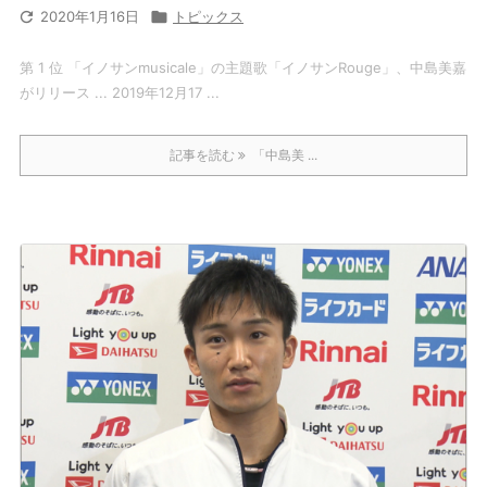

2020年1月16日

トピックス
第 1 位 「イノサンmusicale」の主題歌「イノサンRouge」、中島美嘉
がリリース ... 2019年12月17 ...
記事を読む
「中島美 ...