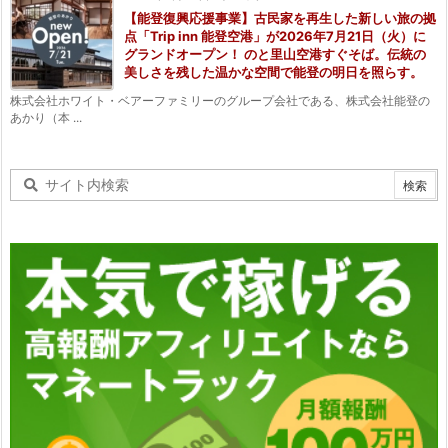
【能登復興応援事業】古民家を再生した新しい旅の拠
点「Trip inn 能登空港」が2026年7月21日（火）に
グランドオープン！ のと里山空港すぐそば。伝統の
美しさを残した温かな空間で能登の明日を照らす。
株式会社ホワイト・ベアーファミリーのグループ会社である、株式会社能登の
あかり（本 ...