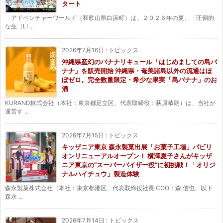
タート
アドベンチャーワールド（和歌山県白浜町）は、２０２６年の夏、「圧倒的
な生（LI ...
2026年7月16日
:
トピックス
沖縄県産幻のバナナリキュール「はじめましての島バ
ナナ」を販売開始 沖縄県・奄美諸島以外の流通はほ
ぼゼロ。完全数量限定・希少な果実「島バナナ」のお
酒
KURAND株式会社（本社：東京都足立区、代表取締役：荻原恭朗）は、当社が
運営す ...
2026年7月15日
:
トピックス
キッザニア東京 森永製菓出展「お菓子工場」パビリ
オンリニューアルオープン！ 横澤夏子さんがキッザ
ニア東京の“スーパーバイザー役”に初挑戦！「オリジ
ナルハイチュウ」製造体験
森永製菓株式会社（本社：東京都港区、代表取締役社長 COO：森 信也、以下
森永 ...
2026年7月14日
:
トピックス