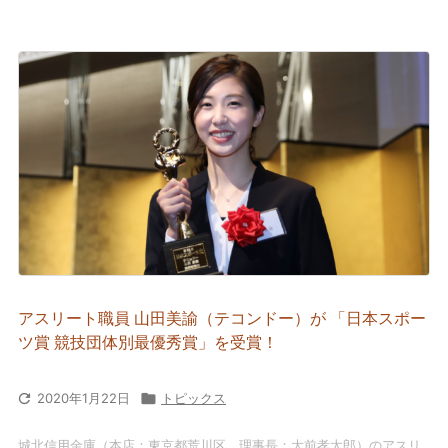
アスリート職員 山田美諭（テコンドー）が 「日本スポー
ツ賞 競技団体別最優秀賞」を受賞！

2020年1月22日

トピックス
城北信用金庫（本店：東京都荒川区 理事長：大前孝太郎）のアスリ