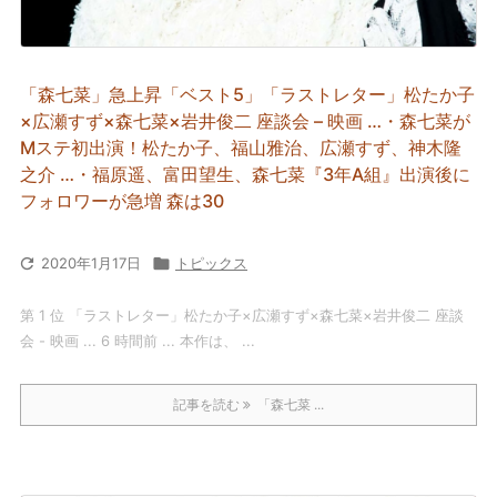
「森七菜」急上昇「ベスト5」「ラストレター」松たか子
×広瀬すず×森七菜×岩井俊二 座談会 – 映画 …・森七菜が
Mステ初出演！松たか子、福山雅治、広瀬すず、神木隆
之介 …・福原遥、富田望生、森七菜『3年A組』出演後に
フォロワーが急増 森は30

2020年1月17日

トピックス
第 1 位 「ラストレター」松たか子×広瀬すず×森七菜×岩井俊二 座談
会 - 映画 ... 6 時間前 ... 本作は、 ...
記事を読む
「森七菜 ...