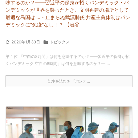
味するのか？――習近平の保身が招くパンデミック・パ
ンデミックが世界を襲ったとき、文明再建の場所として
最適な島国は …・止まらぬ武漢肺炎 共産主義体制はパン
デミックに”免疫”なし！？ 【澁谷

2020年1月30日

トピックス
第 1 位 「空白の8時間」は何を意味するのか？――習近平の保身が招
くパンデミック 空白の8時間」は何を意味するのか？― ...
記事を読む
「パンデ ...