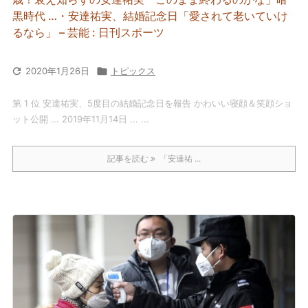
黒時代 …・安達祐実、結婚記念日「愛されて老いていけ
るなら」 – 芸能 : 日刊スポーツ

2020年1月26日

トピックス
第 1 位 安達祐実、5度目の結婚記念日を報告 かわいい寝顔＆笑顔ショ
ット公開 ... 2019年11月14日 ... ...
記事を読む
「安達祐 ...