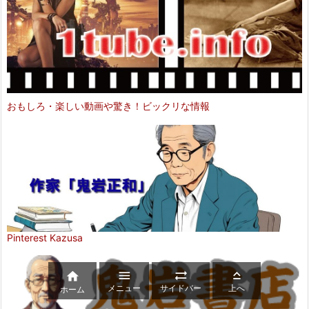
おもしろ・楽しい動画や驚き！ビックリな情報
Pinterest Kazusa




メニュー
サイドバー
上へ
ホーム