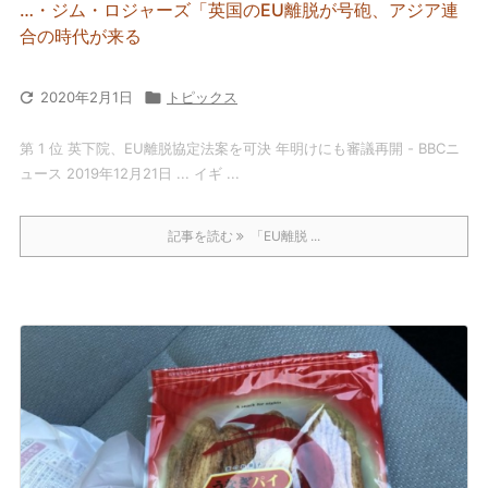
…・ジム・ロジャーズ「英国のEU離脱が号砲、アジア連
合の時代が来る

2020年2月1日

トピックス
第 1 位 英下院、EU離脱協定法案を可決 年明けにも審議再開 - BBCニ
ュース 2019年12月21日 ... イギ ...
記事を読む
「EU離脱 ...