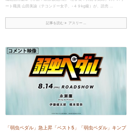
ート職員 山田美諭（テコンドー女子、-４９kg級）が、読売 ...
記事を読む
アスリー ...
「弱虫ペダル」急上昇「ベスト5」「弱虫ペダル」キンプ