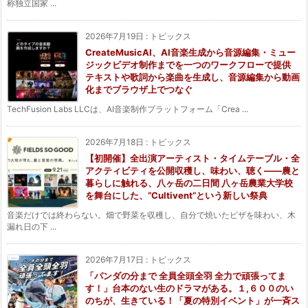
称独立国家 ...
2026年7月19日
:
トピックス
CreateMusicAI、AI音楽生成から音源編集・ミュー
ジックビデオ制作までを一つのワークフローで提供
テキストや歌詞から楽曲を生成し、音源編集から動画
化までブラウザ上でつなぐ
TechFusion Labs LLCは、AI音楽制作プラットフォーム「Crea ...
2026年7月18日
:
トピックス
【初開催】全出演アーティスト・タイムテーブル・全
アクティビティを公開収穫し、味わい、聴く——農と
暮らしに触れる、八ヶ岳の二日間 八ヶ岳農業大学校
を舞台にした、“Cultivent”という新しい祭典
音楽だけでは終わらない。畑で野菜を収穫し、自分で焼いたピザを味わい、木
漏れ日の下 ...
2026年7月17日
:
トピックス
「パンダの分まで 全員全頭全羽 全力で頑張ってま
す！」台本のない生のドラマがある。１,６００のい
のちが、生きている！「夏の特別イベント」が一斉ス