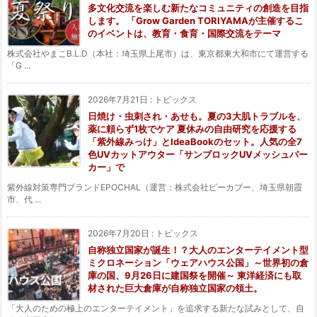
多文化交流を楽しむ新たなコミュニティの創造を目指
します。 「Grow Garden TORIYAMAが主催するこ
のイベントは、教育・食育・国際交流をテーマ
株式会社やまこB.L.D（本社：埼玉県上尾市）は、東京都東大和市にて運営する
「G ...
2026年7月21日
:
トピックス
日焼け・虫刺され・あせも。夏の3大肌トラブルを、
薬に頼らず1枚でケア 夏休みの自由研究を応援する
「紫外線みっけ」とIdeaBookのセット。人気の全7
色UVカットアウター「サンブロックUVメッシュパー
カー」で
紫外線対策専門ブランドEPOCHAL（運営：株式会社ピーカブー、埼玉県朝霞
市、代 ...
2026年7月20日
:
トピックス
自称独立国家が誕生！？大人のエンターテイメント型
ミクロネーション「ウェアハウス公国」～世界初の倉
庫の国、9月26日に建国祭を開催～ 東洋経済にも取
材された巨大倉庫が自称独立国家の領土。
「大人のための極上のエンターテイメント」を追求する新たな試みとして、自