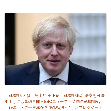
「EU離脱 とは」急上昇 英下院、EU離脱協定法案を可決
年明けにも審議再開 – BBCニュース・英国のEU離脱は
「解体」への一里塚か？ 第1幕が終了したブレグジット