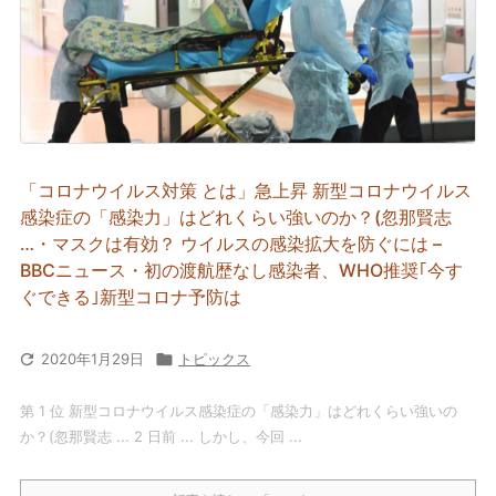
「コロナウイルス対策 とは」急上昇 新型コロナウイルス
感染症の「感染力」はどれくらい強いのか？(忽那賢志
…・マスクは有効？ ウイルスの感染拡大を防ぐには –
BBCニュース・初の渡航歴なし感染者、WHO推奨｢今す
ぐできる｣新型コロナ予防は

2020年1月29日

トピックス
第 1 位 新型コロナウイルス感染症の「感染力」はどれくらい強いの
か？(忽那賢志 ... 2 日前 ... しかし、今回 ...