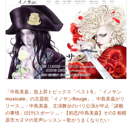
「中島美嘉」急上昇トピックス「ベスト5」「イノサン
musicale」の主題歌「イノサンRouge」、中島美嘉がリ
リース …・中島美嘉、主演舞台のパリ公演が中止「諸般
の事情」(日刊スポーツ …・【初恋/中島美嘉】その2 相模
原市カヌマの音声レッスン – 歌がうまくなりたい