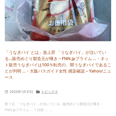
「うなぎパイ とは」急上昇 「うなぎパイ」が泣いてい
る…販売めぐり製造元が嘆き – FNN.jpプライム …・ネッ
ト販売うなぎパイは100％転売の、闇うなぎパイであるこ
とが判明 …・大阪バスガイド女性 感染確認 – Yahoo!ニュ
ース

2020年1月31日

トピックス
第 1 位 「うなぎパイ」が泣いている...販売めぐり製造元が嘆き -
FNN.jpプライム ... 1 日前 ... ...