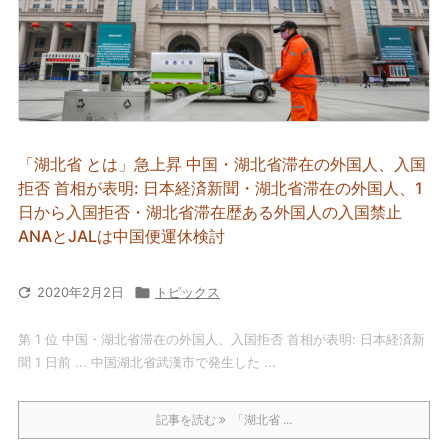
「湖北省 とは」急上昇 中国・湖北省滞在の外国人、入国
拒否 首相が表明: 日本経済新聞・湖北省滞在の外国人、1
日から入国拒否・湖北省滞在歴ある外国人の入国禁止
ANAとJALは中国便運休検討

2020年2月2日

トピックス
第 1 位 中国・湖北省滞在の外国人、入国拒否 首相が表明: 日本経済新
聞 1 日前 ... 中国湖北省武漢市で発生した ...
記事を読む
「湖北省 ...