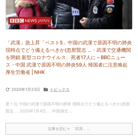
「武漢」急上昇「ベスト5」中国の武漢で原因不明の肺炎
現時点でどう備えるべきか(忽那賢志 …・武漢で交通機関
を閉鎖 新型コロナウイルス、死者17人に – BBCニュー
ス・中国 武漢で原因不明の肺炎59人 帰国者に注意喚起
厚生労働省 | NHK

2020年1月23日

トピックス
第 1 位 中国の武漢で原因不明の肺炎 現時点でどう備えるべきか(忽那
賢志 ... 2020年1月4日 ... 中国湖北 ...
記事を読む
「武漢」 ...