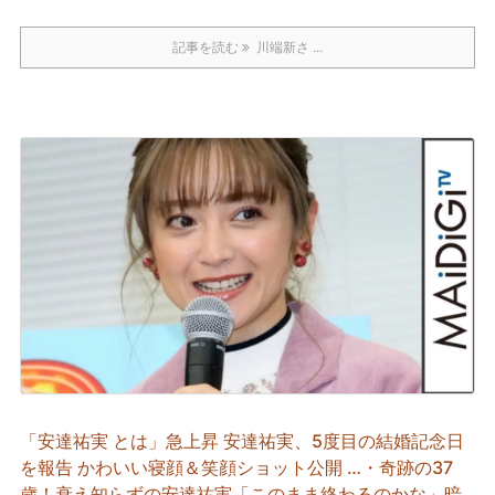
記事を読む
川端新さ ...
「安達祐実 とは」急上昇 安達祐実、5度目の結婚記念日
を報告 かわいい寝顔＆笑顔ショット公開 …・奇跡の37
歳！衰え知らずの安達祐実「このまま終わるのかな」暗