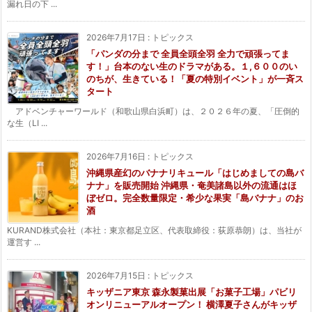
漏れ日の下 ...
2026年7月17日
:
トピックス
「パンダの分まで 全員全頭全羽 全力で頑張ってま
す！」台本のない生のドラマがある。１,６００のい
のちが、生きている！「夏の特別イベント」が一斉ス
タート
アドベンチャーワールド（和歌山県白浜町）は、２０２６年の夏、「圧倒的
な生（LI ...
2026年7月16日
:
トピックス
沖縄県産幻のバナナリキュール「はじめましての島バ
ナナ」を販売開始 沖縄県・奄美諸島以外の流通はほ
ぼゼロ。完全数量限定・希少な果実「島バナナ」のお
酒
KURAND株式会社（本社：東京都足立区、代表取締役：荻原恭朗）は、当社が
運営す ...
2026年7月15日
:
トピックス
キッザニア東京 森永製菓出展「お菓子工場」パビリ
オンリニューアルオープン！ 横澤夏子さんがキッザ