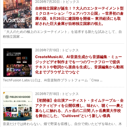
2026年7月20日
:
トピックス
自称独立国家が誕生！？大人のエンターテイメント型
ミクロネーション「ウェアハウス公国」～世界初の倉
庫の国、9月26日に建国祭を開催～ 東洋経済にも取
材された巨大倉庫が自称独立国家の領土。
「大人のための極上のエンターテイメント」を追求する新たな試みとして、自
称独立国家 ...
2026年7月19日
:
トピックス
CreateMusicAI、AI音楽生成から音源編集・ミュー
ジックビデオ制作までを一つのワークフローで提供
テキストや歌詞から楽曲を生成し、音源編集から動画
化までブラウザ上でつなぐ
TechFusion Labs LLCは、AI音楽制作プラットフォーム「Crea ...
2026年7月18日
:
トピックス
【初開催】全出演アーティスト・タイムテーブル・全
アクティビティを公開収穫し、味わい、聴く——農と
暮らしに触れる、八ヶ岳の二日間 八ヶ岳農業大学校
を舞台にした、“Cultivent”という新しい祭典
音楽だけでは終わらない。畑で野菜を収穫し、自分で焼いたピザを味わい、木