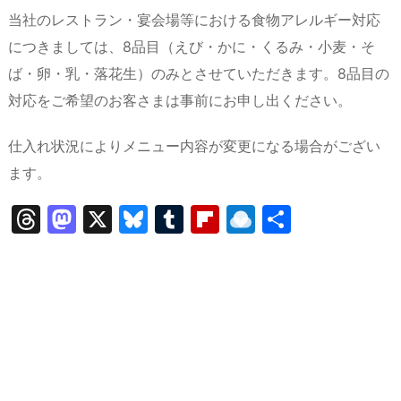
当社のレストラン・宴会場等における食物アレルギー対応
につきましては、8品目（えび・かに・くるみ・小麦・そ
ば・卵・乳・落花生）のみとさせていただきます。8品目の
対応をご希望のお客さまは事前にお申し出ください。
仕入れ状況によりメニュー内容が変更になる場合がござい
ます。
T
M
X
Bl
T
Fl
R
共
hr
a
u
u
ip
ai
有
e
st
e
m
b
n
a
o
s
bl
o
dr
d
d
k
r
ar
o
s
o
y
d
p.
n
io