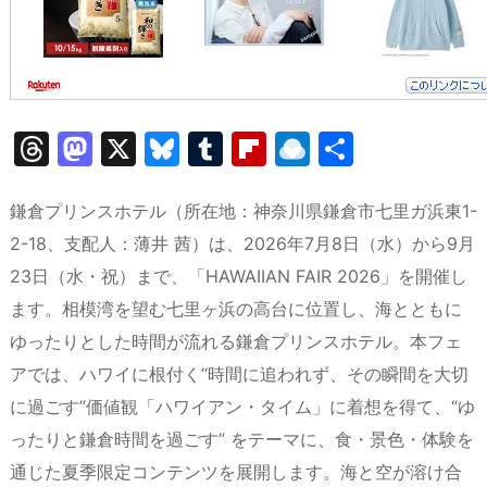
T
M
X
Bl
T
Fl
R
共
hr
a
u
u
ip
ai
有
e
st
e
m
b
n
鎌倉プリンスホテル（所在地：神奈川県鎌倉市七里ガ浜東1-
a
o
s
bl
o
dr
2-18、支配人：薄井 茜）は、2026年7月8日（水）から9月
23日（水・祝）まで、「HAWAIIAN FAIR 2026」を開催し
d
d
k
r
ar
o
ます。相模湾を望む七里ヶ浜の高台に位置し、海とともに
s
o
y
d
p.
ゆったりとした時間が流れる鎌倉プリンスホテル。本フェ
n
io
アでは、ハワイに根付く“時間に追われず、その瞬間を大切
に過ごす”価値観「ハワイアン・タイム」に着想を得て、“ゆ
ったりと鎌倉時間を過ごす” をテーマに、食・景色・体験を
通じた夏季限定コンテンツを展開します。海と空が溶け合