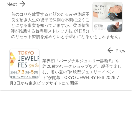

Next
首のコリを放置すると顔のたるみや体調不
良を招き人生の後半で深刻な不調に泣くこ
とになる事実を知っていますか。柔道整復
師が推薦する首専用ストレッチ枕で1日5分
のリセット習慣を始めないと手遅れになるかもしれません。

Prev
業界初「パーソナルジュエリー診断®」や
約20種のワークショップなど、親子で楽し
む、暑い夏の“体験型ジュエリーイベン
ト”が開幕 TOKYO JEWELRY FES 2026 7
月3日から東京ビッグサイトにて開催