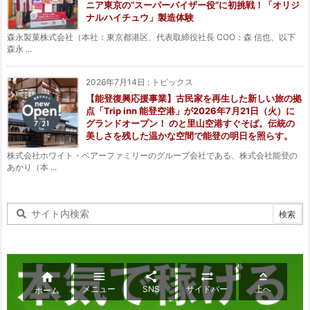
ニア東京の“スーパーバイザー役”に初挑戦！「オリジ
ナルハイチュウ」製造体験
森永製菓株式会社（本社：東京都港区、代表取締役社長 COO：森 信也、以下
森永 ...
2026年7月14日
:
トピックス
【能登復興応援事業】古民家を再生した新しい旅の拠
点「Trip inn 能登空港」が2026年7月21日（火）に
グランドオープン！ のと里山空港すぐそば。伝統の
美しさを残した温かな空間で能登の明日を照らす。
株式会社ホワイト・ベアーファミリーのグループ会社である、株式会社能登の
あかり（本 ...





メニュー
SNS
サイドバー
上へ
ホーム