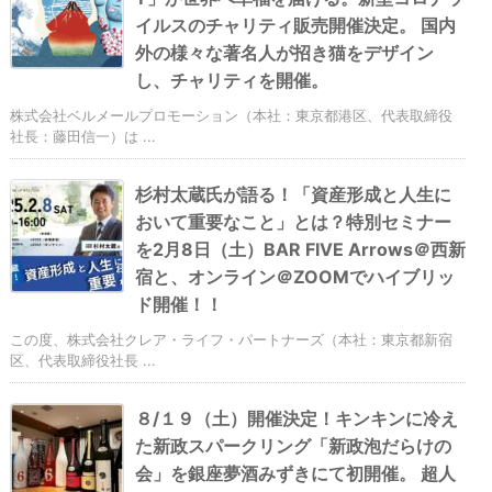
イルスのチャリティ販売開催決定。 国内
外の様々な著名人が招き猫をデザイン
し、チャリティを開催。
株式会社ベルメールプロモーション（本社：東京都港区、代表取締役
社長：藤田信一）は ...
杉村太蔵氏が語る！「資産形成と人生に
おいて重要なこと」とは？特別セミナー
を2月8日（土）BAR FIVE Arrows＠西新
宿と、オンライン＠ZOOMでハイブリッ
ド開催！！
この度、株式会社クレア・ライフ・パートナーズ（本社：東京都新宿
区、代表取締役社長 ...
８/１９（土）開催決定！キンキンに冷え
た新政スパークリング「新政泡だらけの
会」を銀座夢酒みずきにて初開催。 超人