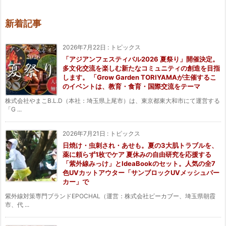
新着記事
2026年7月22日
:
トピックス
「アジアンフェスティバル2026 夏祭り」開催決定。
多文化交流を楽しむ新たなコミュニティの創造を目指
します。 「Grow Garden TORIYAMAが主催するこ
のイベントは、教育・食育・国際交流をテーマ
株式会社やまこB.L.D（本社：埼玉県上尾市）は、東京都東大和市にて運営する
「G ...
2026年7月21日
:
トピックス
日焼け・虫刺され・あせも。夏の3大肌トラブルを、
薬に頼らず1枚でケア 夏休みの自由研究を応援する
「紫外線みっけ」とIdeaBookのセット。人気の全7
色UVカットアウター「サンブロックUVメッシュパー
カー」で
紫外線対策専門ブランドEPOCHAL（運営：株式会社ピーカブー、埼玉県朝霞
市、代 ...