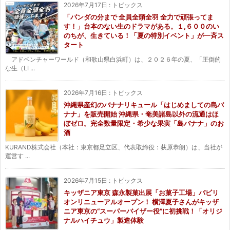
2026年7月17日
:
トピックス
「パンダの分まで 全員全頭全羽 全力で頑張ってま
す！」台本のない生のドラマがある。１,６００のい
のちが、生きている！「夏の特別イベント」が一斉ス
タート
アドベンチャーワールド（和歌山県白浜町）は、２０２６年の夏、「圧倒的
な生（LI ...
2026年7月16日
:
トピックス
沖縄県産幻のバナナリキュール「はじめましての島バ
ナナ」を販売開始 沖縄県・奄美諸島以外の流通はほ
ぼゼロ。完全数量限定・希少な果実「島バナナ」のお
酒
KURAND株式会社（本社：東京都足立区、代表取締役：荻原恭朗）は、当社が
運営す ...
2026年7月15日
:
トピックス
キッザニア東京 森永製菓出展「お菓子工場」パビリ
オンリニューアルオープン！ 横澤夏子さんがキッザ
ニア東京の“スーパーバイザー役”に初挑戦！「オリジ
ナルハイチュウ」製造体験