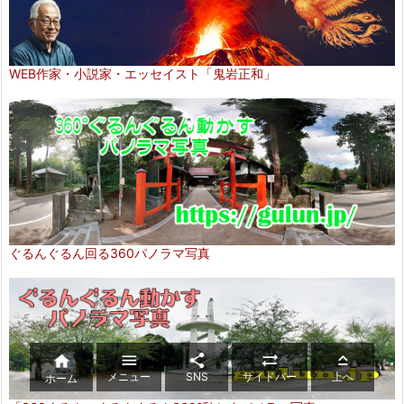
WEB作家・小説家・エッセイスト「鬼岩正和」
ぐるんぐるん回る360パノラマ写真





メニュー
SNS
サイドバー
上へ
ホーム