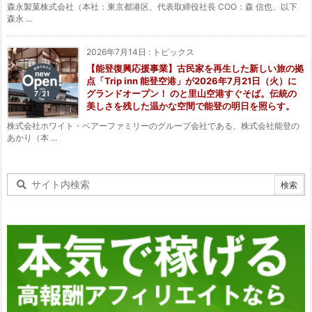
森永製菓株式会社（本社：東京都港区、代表取締役社長 COO：森 信也、以下
森永 ...
2026年7月14日
:
トピックス
【能登復興応援事業】古民家を再生した新しい旅の拠
点「Trip inn 能登空港」が2026年7月21日（火）に
グランドオープン！ のと里山空港すぐそば。伝統の
美しさを残した温かな空間で能登の明日を照らす。
株式会社ホワイト・ベアーファミリーのグループ会社である、株式会社能登の
あかり（本 ...