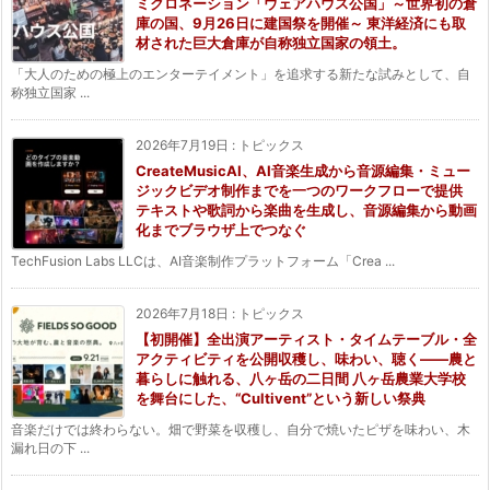
ミクロネーション「ウェアハウス公国」～世界初の倉
庫の国、9月26日に建国祭を開催～ 東洋経済にも取
材された巨大倉庫が自称独立国家の領土。
「大人のための極上のエンターテイメント」を追求する新たな試みとして、自
称独立国家 ...
2026年7月19日
:
トピックス
CreateMusicAI、AI音楽生成から音源編集・ミュー
ジックビデオ制作までを一つのワークフローで提供
テキストや歌詞から楽曲を生成し、音源編集から動画
化までブラウザ上でつなぐ
TechFusion Labs LLCは、AI音楽制作プラットフォーム「Crea ...
2026年7月18日
:
トピックス
【初開催】全出演アーティスト・タイムテーブル・全
アクティビティを公開収穫し、味わい、聴く——農と
暮らしに触れる、八ヶ岳の二日間 八ヶ岳農業大学校
を舞台にした、“Cultivent”という新しい祭典
音楽だけでは終わらない。畑で野菜を収穫し、自分で焼いたピザを味わい、木
漏れ日の下 ...