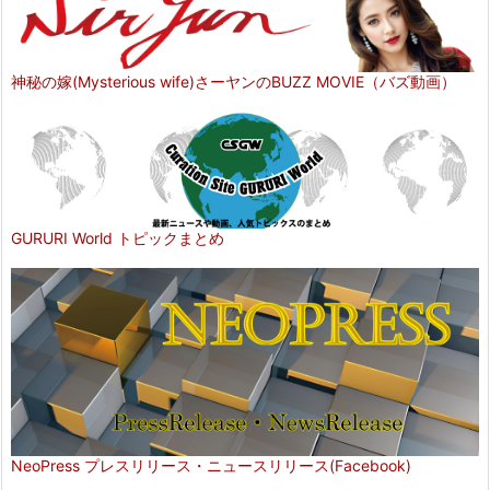
神秘の嫁(Mysterious wife)さーヤンのBUZZ MOVIE（バズ動画）
GURURI World トピックまとめ
NeoPress プレスリリース・ニュースリリース(Facebook)