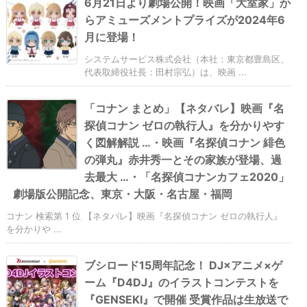
6月21日より劇場公開！映画「大室家」か
らアミューズメントプライズが2024年6
月に登場！
システムサービス株式会社（本社：東京都豊島区、
代表取締役社長：田村宗弘）は、映画 ...
「コナン まとめ」【ネタバレ】映画『名
探偵コナン ゼロの執行人』を分かりやす
く図解解説 …・映画『名探偵コナン 緋色
の弾丸』赤井秀一とその家族が登場、過
去最大 …・「名探偵コナンカフェ2020」
劇場版公開記念、東京・大阪・名古屋・福岡
コナン 検索第 1 位 【ネタバレ】映画『名探偵コナン ゼロの執行人』
を分かりや ...
ブシロード15周年記念！ DJ×アニメ×ゲ
ーム『D4DJ』のイラストコンテストを
『GENSEKI』で開催 受賞作品は生放送で