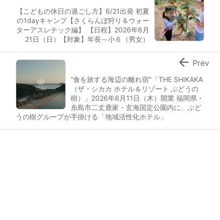
【こどもの休日の過ごし方】6/21出発 初夏
の1dayキャンプ【さくらんぼ狩り＆ウォー
ターアスレチック編】 【日程】2026年6月
21日（日）【対象】年長～小６（男女）

Prev
”食を旅する海辺の離れ宿"「THE SHIKAKA
（ザ・シカカ ホテル＆リゾート ぶどうの
樹）」2026年6月11日（木）開業 福岡県・
糸島市二丈鹿家・玄海国定公園内に、ぶど
うの樹グループが手掛ける「地域活性化ホテル」