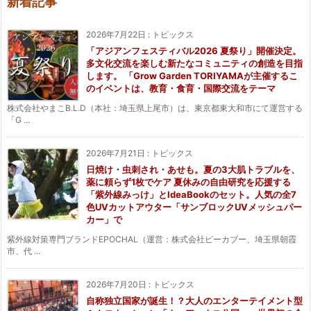
新着記事
2026年7月22日
:
トピックス
「アジアンフェスティバル2026 夏祭り」開催決定。
多文化交流を楽しむ新たなコミュニティの創造を目指
します。 「Grow Garden TORIYAMAが主催するこ
のイベントは、教育・食育・国際交流をテーマ
株式会社やまこB.L.D（本社：埼玉県上尾市）は、東京都東大和市にて運営する
「G ...
2026年7月21日
:
トピックス
日焼け・虫刺され・あせも。夏の3大肌トラブルを、
薬に頼らず1枚でケア 夏休みの自由研究を応援する
「紫外線みっけ」とIdeaBookのセット。人気の全7
色UVカットアウター「サンブロックUVメッシュパー
カー」で
紫外線対策専門ブランドEPOCHAL（運営：株式会社ピーカブー、埼玉県朝霞
市、代 ...
2026年7月20日
:
トピックス
自称独立国家が誕生！？大人のエンターテイメント型