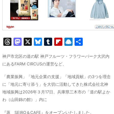
T
M
X
Bl
T
Fl
R
共
hr
a
u
u
ip
ai
有
e
st
e
m
b
n
神戸市北区の道の駅 神戸フルーツ・フラワーパーク大沢内
a
o
s
bl
o
dr
にあるFARM CIRCUSの運営など、
d
d
k
r
ar
o
「農業振興」「地元企業の支援」「地域貢献」の3つを理念
s
o
y
d
p.
に「地元に寄り添う」を大切に活動してきた株式会社北神
n
io
地域振興は2026年３月17日、兵庫県三木市の「道の駅よか
わ（山田錦の館）」内に
『蒸 SEIRO＆CAFE』をオープンいたしました。