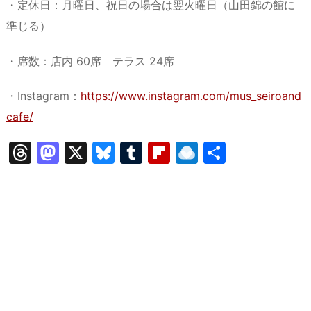
・定休日：月曜日、祝日の場合は翌火曜日（山田錦の館に
準じる）
・席数：店内 60席 テラス 24席
・Instagram：
https://www.instagram.com/mus_seiroand
cafe/
T
M
X
Bl
T
Fl
R
共
hr
a
u
u
ip
ai
有
e
st
e
m
b
n
a
o
s
bl
o
dr
d
d
k
r
ar
o
s
o
y
d
p.
n
io