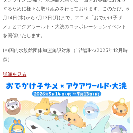
d
d
k
r
ar
o
するために様々な取り組みを行っております。このたび、5
s
o
y
d
p.
月14日(木)から7月13日(月)まで、アニメ「おでかけ子ザ
n
io
メ」とアクアワールド・大洗のコラボレーションイベント
を開催いたします。
(※)国内水族館団体加盟施設対象（当館調べ/2025年12月時
点）
詳細を見る