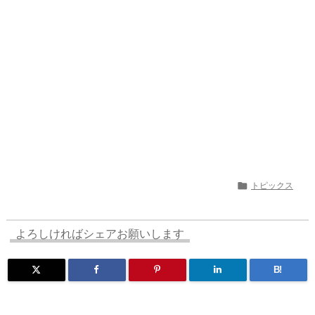
s
o
y
d
p.
n
io

トピックス
よろしければシェアお願いします
B!