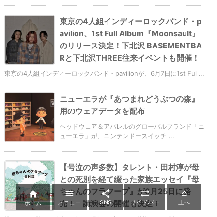
東京の4人組インディーロックバンド・p
avilion、1st Full Album『Moonsault』
のリリース決定！下北沢 BASEMENTBA
Rと下北沢THREE往来イベントも開催！
東京の4人組インディーロックバンド・pavilionが、6月7日に1st Ful ...
ニューエラが『あつまれどうぶつの森』
用のウェアデータを配布
ヘッドウェア＆アパレルのグローバルブランド「ニ
ューエラ」が、ニンテンドースイッチ ...
【号泣の声多数】タレント・田村淳が母
との死別を経て綴った家族エッセイ『母
ちゃんのフラフープ』が6月25日に発





メニュー
SNS
サイドバー
上へ
売！ 講演会の開催も決定！
ホーム