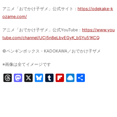
アニメ「おでかけ子ザメ」公式サイト：
https://odekake-k
ozame.com/
アニメ「おでかけ子ザメ」公式YouTube：
https://www.you
tube.com/channel/UCj5n8eLbvEGyK_bSYu51KCQ
©ペンギンボックス・KADOKAWA／おでかけ子ザメ
※画像は全てイメージです
T
M
X
Bl
T
Fl
R
共
hr
a
u
u
ip
ai
有
e
st
e
m
b
n
a
o
s
bl
o
dr
d
d
k
r
ar
o