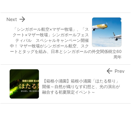

Next
「シンガポール航空×マザー牧場」、「ス
クート×マザー牧場」シンガポールフェス
ティバル スペシャルキャンペーン開催
中！ マザー牧場がシンガポール航空、スク
ートとタッグを組み、日本とシンガポールの外交関係樹立60
周年

Prev
【箱根小涌園】箱根小涌園「ほたる祭り」
開催～自然が織りなす幻想と、光の演出が
融合する初夏限定イベント～