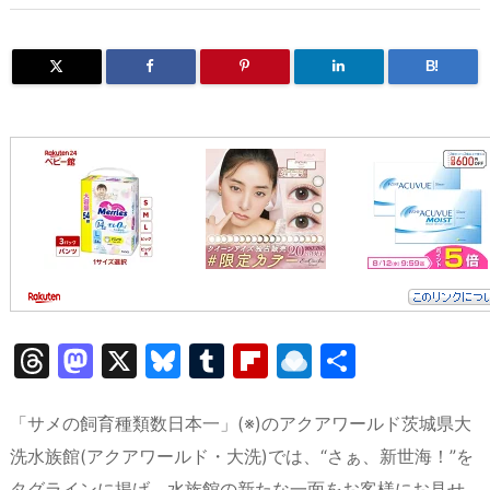
B!
T
M
X
Bl
T
Fl
R
共
hr
a
u
u
ip
ai
有
e
st
e
m
b
n
「サメの飼育種類数日本一」(※)のアクアワールド茨城県大
a
o
s
bl
o
dr
洗水族館(アクアワールド・大洗)では、“さぁ、新世海！”を
タグラインに掲げ、水族館の新たな一面をお客様にお見せ