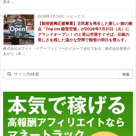
森永 ...
2026年7月14日
:
トピックス
【能登復興応援事業】古民家を再生した新しい旅の拠
点「Trip inn 能登空港」が2026年7月21日（火）に
グランドオープン！ のと里山空港すぐそば。伝統の
美しさを残した温かな空間で能登の明日を照らす。
株式会社ホワイト・ベアーファミリーのグループ会社である、株式会社能登の
あかり（本 ...