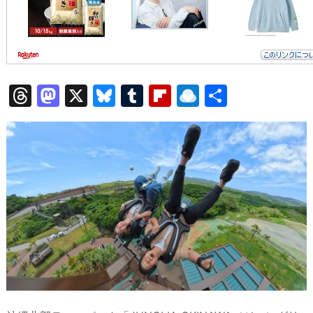
T
M
X
Bl
T
Fl
R
共
hr
a
u
u
ip
ai
有
e
st
e
m
b
n
a
o
s
bl
o
dr
d
d
k
r
ar
o
s
o
y
d
p.
n
io