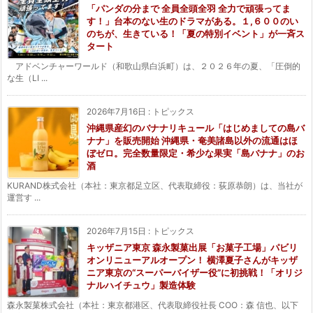
「パンダの分まで 全員全頭全羽 全力で頑張ってま
す！」台本のない生のドラマがある。１,６００のい
のちが、生きている！「夏の特別イベント」が一斉ス
タート
アドベンチャーワールド（和歌山県白浜町）は、２０２６年の夏、「圧倒的
な生（LI ...
2026年7月16日
:
トピックス
沖縄県産幻のバナナリキュール「はじめましての島バ
ナナ」を販売開始 沖縄県・奄美諸島以外の流通はほ
ぼゼロ。完全数量限定・希少な果実「島バナナ」のお
酒
KURAND株式会社（本社：東京都足立区、代表取締役：荻原恭朗）は、当社が
運営す ...
2026年7月15日
:
トピックス
キッザニア東京 森永製菓出展「お菓子工場」パビリ
オンリニューアルオープン！ 横澤夏子さんがキッザ
ニア東京の“スーパーバイザー役”に初挑戦！「オリジ
ナルハイチュウ」製造体験
森永製菓株式会社（本社：東京都港区、代表取締役社長 COO：森 信也、以下