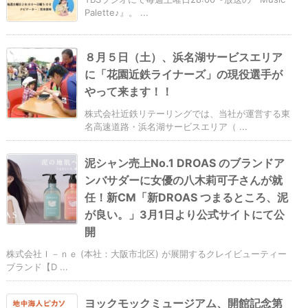
Palette♪』。 ...
８月５日（土）、浜名湖サービスエリア
に「花園近鉄ライナーズ」の現役選手が
やって来ます！！
株式会社近鉄リテーリングでは、当社が運営する東
名高速道路・浜名湖サービスエリア（ ...
泥シャン売上No.1 DROAS のブランドア
ンバサダーに⼥優の八木莉可子さんが就
任！新CM「新DROAS つまるところ、泥
が良い。」3月1日より公式サイトにて公
開
株式会社Ｉ－ｎｅ (本社：大阪市北区) が展開するクレイビューティー
ブランド【D ...
ヨックモックミュージアム、開館記念第