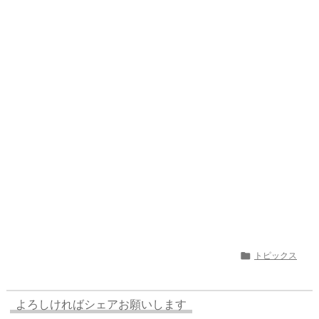
e
st
e
m
b
n
a
o
s
bl
o
dr
d
d
k
r
ar
o
s
o
y
d
p.
n
io

トピックス
よろしければシェアお願いします