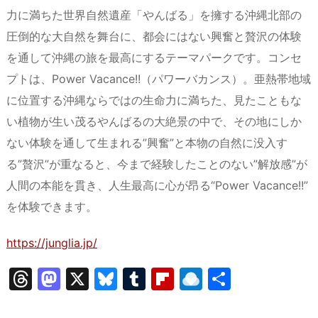
力に満ちた世界自然遺産「やんばる」を擁する沖縄北部の
圧倒的な大自然を舞台に、都会にはない興奮と贅沢の体験
を通して沖縄の旅を最高にするテーマパークです。コンセ
プトは、Power Vacance!!（パワーバカンス）。亜熱帯地域
に位置する沖縄ならではの生命力に満ちた、見たこともな
い植物が生い茂るやんばるの大絶景の中で、その地にしか
ない体験を通して生まれる”興奮”と本物の自然に没入す
る”贅沢”が重なると、今まで経験したことのない”解放感”が
人間の本能を貫き、人生最高に心が昂る“Power Vacance!!”
を体験できます。
https://junglia.jp/
T
M
X
Bl
T
Fl
R
共
hr
a
u
u
ip
ai
有