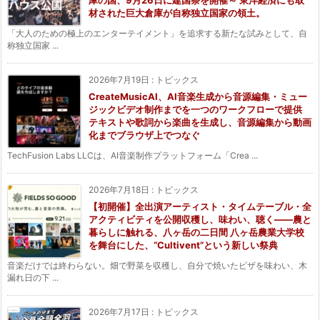
庫の国、9月26日に建国祭を開催～ 東洋経済にも取
材された巨大倉庫が自称独立国家の領土。
「大人のための極上のエンターテイメント」を追求する新たな試みとして、自
称独立国家 ...
2026年7月19日
:
トピックス
CreateMusicAI、AI音楽生成から音源編集・ミュー
ジックビデオ制作までを一つのワークフローで提供
テキストや歌詞から楽曲を生成し、音源編集から動画
化までブラウザ上でつなぐ
TechFusion Labs LLCは、AI音楽制作プラットフォーム「Crea ...
2026年7月18日
:
トピックス
【初開催】全出演アーティスト・タイムテーブル・全
アクティビティを公開収穫し、味わい、聴く——農と
暮らしに触れる、八ヶ岳の二日間 八ヶ岳農業大学校
を舞台にした、“Cultivent”という新しい祭典
音楽だけでは終わらない。畑で野菜を収穫し、自分で焼いたピザを味わい、木
漏れ日の下 ...
2026年7月17日
:
トピックス