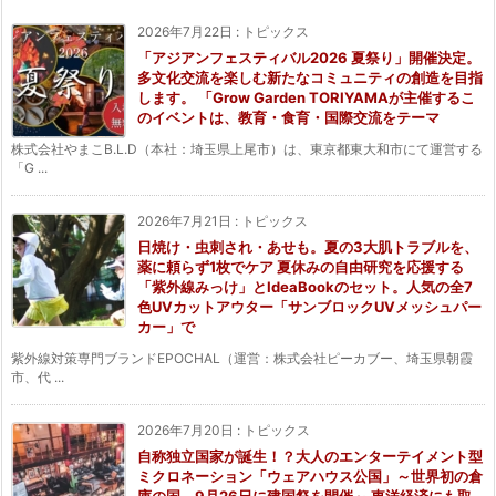
2026年7月22日
:
トピックス
「アジアンフェスティバル2026 夏祭り」開催決定。
多文化交流を楽しむ新たなコミュニティの創造を目指
します。 「Grow Garden TORIYAMAが主催するこ
のイベントは、教育・食育・国際交流をテーマ
株式会社やまこB.L.D（本社：埼玉県上尾市）は、東京都東大和市にて運営する
「G ...
2026年7月21日
:
トピックス
日焼け・虫刺され・あせも。夏の3大肌トラブルを、
薬に頼らず1枚でケア 夏休みの自由研究を応援する
「紫外線みっけ」とIdeaBookのセット。人気の全7
色UVカットアウター「サンブロックUVメッシュパー
カー」で
紫外線対策専門ブランドEPOCHAL（運営：株式会社ピーカブー、埼玉県朝霞
市、代 ...
2026年7月20日
:
トピックス
自称独立国家が誕生！？大人のエンターテイメント型
ミクロネーション「ウェアハウス公国」～世界初の倉