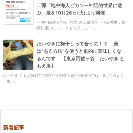
二弾「地中海人ピカソー神話的世界に遊
ぶ」展を10月26日(火)より開催
一般社団法人YMハウス(東京都港区、代表理事：藤
縄利康)は、ヨックモックミュージ ...
たいやきに梅干しって合うの！？ 実
は“ある方法”を使うと劇的に美味しくな
るんです 【東京阿佐ヶ谷 たいやき と
もえ庵】
たいやき ともえ庵(東京都杉並区阿佐谷南1-35-20)では、6月11日より
「梅 ...
新着記事