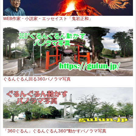
WEB作家・小説家・エッセイスト「鬼岩正和」
ぐるんぐるん回る360パノラマ写真
「360ぐるん」ぐるんぐるん360°動かすパノラマ写真