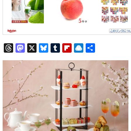
T
M
X
Bl
T
Fl
R
共
hr
a
u
u
ip
ai
有
e
st
e
m
b
n
a
o
s
bl
o
dr
d
d
k
r
ar
o
s
o
y
d
p.
n
io