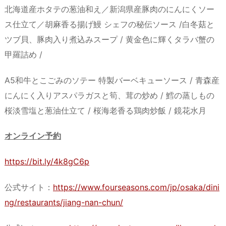
北海道産ホタテの葱油和え／新潟県産豚肉のにんにくソー
ス仕立て／胡麻香る揚げ鰻 シェフの秘伝ソース /白冬菇と
ツブ貝、豚肉入り煮込みスープ / 黄金色に輝くタラバ蟹の
甲羅詰め /
A5和牛とこごみのソテー 特製バーベキューソース / 青森産
にんにく入りアスパラガスと筍、茸の炒め / 鱈の蒸しもの
桜淡雪塩と葱油仕立て / 桜海老香る鶏肉炒飯 / 鏡花水月
オンライン予約
https://bit.ly/4k8gC6p
公式サイト：
https://www.fourseasons.com/jp/osaka/dini
ng/restaurants/jiang-nan-chun/