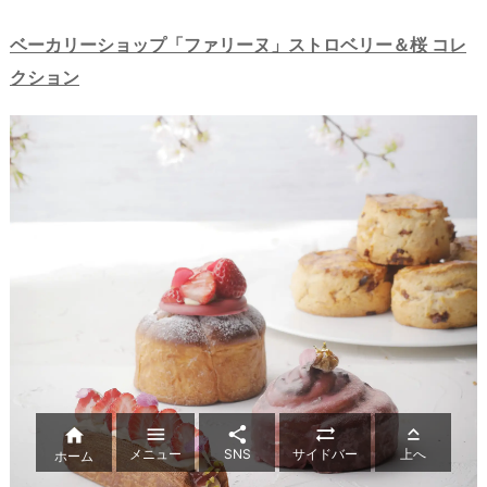
ベーカリーショップ「ファリーヌ」ストロベリー＆桜 コレ
クション





メニュー
SNS
サイドバー
上へ
ホーム