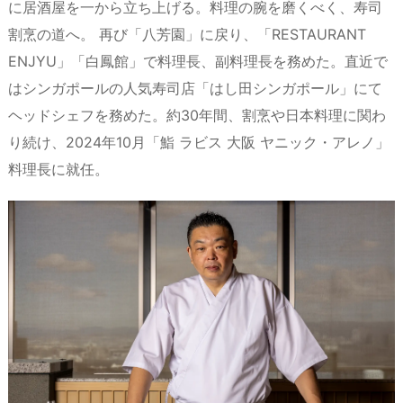
に居酒屋を一から立ち上げる。料理の腕を磨くべく、寿司
割烹の道へ。 再び「八芳園」に戻り、「RESTAURANT
ENJYU」「白鳳館」で料理長、副料理長を務めた。直近で
はシンガポールの人気寿司店「はし田シンガポール」にて
ヘッドシェフを務めた。約30年間、割烹や日本料理に関わ
り続け、2024年10月「鮨 ラビス 大阪 ヤニック・アレノ」
料理長に就任。