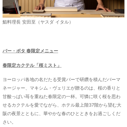
鮨料理長 安田至（ヤスダ イタル）
バー・ボタ 春限定メニュー
春限定カクテル「桜ミスト」
ヨーロッパ各地の名だたる受賞バーで研鑽を積んだバーマ
ネージャー、マキシム・ヴェリエが贈るのは、桜の香りと
甘酸っぱい苺を重ねた春限定の一杯。可憐に咲く桜を思わ
せるカクテルを愛でながら、ホテル最上階37階から望む大
阪の夜景とともに、華やかな春のひとときをお過ごしくだ
さい。