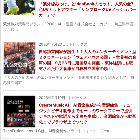
「紫外線みっけ」とIdeaBookのセット。人気の全7
色UVカットアウター「サンブロックUVメッシュパー
カー」で
紫外線対策専門ブランドEPOCHAL（運営：株式会社ピーカブー、埼玉県朝霞
市、代 ...
2026年7月20日
:
トピックス
自称独立国家が誕生！？大人のエンターテイメント型
ミクロネーション「ウェアハウス公国」～世界初の倉
庫の国、9月26日に建国祭を開催～ 東洋経済にも取
材された巨大倉庫が自称独立国家の領土。
「大人のための極上のエンターテイメント」を追求する新たな試みとして、自
称独立国家 ...
2026年7月19日
:
トピックス
CreateMusicAI、AI音楽生成から音源編集・ミュー
ジックビデオ制作までを一つのワークフローで提供
テキストや歌詞から楽曲を生成し、音源編集から動画
化までブラウザ上でつなぐ
TechFusion Labs LLCは、AI音楽制作プラットフォーム「Crea ...