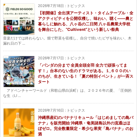
2026年7月18日
:
トピックス
【初開催】全出演アーティスト・タイムテーブル・全
アクティビティを公開収穫し、味わい、聴く——農と
暮らしに触れる、八ヶ岳の二日間 八ヶ岳農業大学校
を舞台にした、“Cultivent”という新しい祭典
音楽だけでは終わらない。畑で野菜を収穫し、自分で焼いたピザを味わい、木
漏れ日の下 ...
2026年7月17日
:
トピックス
「パンダの分まで 全員全頭全羽 全力で頑張ってま
す！」台本のない生のドラマがある。１,６００のい
のちが、生きている！「夏の特別イベント」が一斉ス
タート
アドベンチャーワールド（和歌山県白浜町）は、２０２６年の夏、「圧倒的
な生（LI ...
2026年7月16日
:
トピックス
沖縄県産幻のバナナリキュール「はじめましての島バ
ナナ」を販売開始 沖縄県・奄美諸島以外の流通はほ
ぼゼロ。完全数量限定・希少な果実「島バナナ」のお
酒