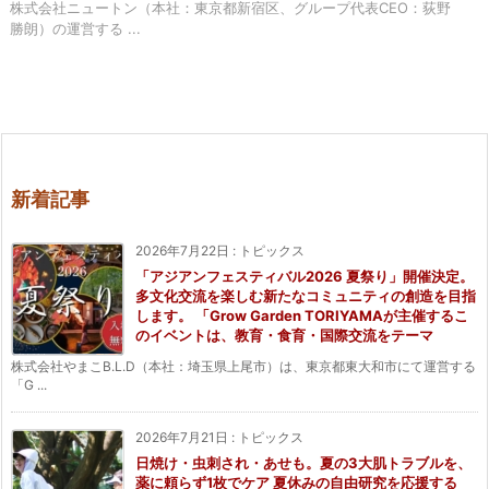
株式会社ニュートン（本社：東京都新宿区、グループ代表CEO：荻野
勝朗）の運営する ...
新着記事
2026年7月22日
:
トピックス
「アジアンフェスティバル2026 夏祭り」開催決定。
多文化交流を楽しむ新たなコミュニティの創造を目指
します。 「Grow Garden TORIYAMAが主催するこ
のイベントは、教育・食育・国際交流をテーマ
株式会社やまこB.L.D（本社：埼玉県上尾市）は、東京都東大和市にて運営する
「G ...
2026年7月21日
:
トピックス
日焼け・虫刺され・あせも。夏の3大肌トラブルを、
薬に頼らず1枚でケア 夏休みの自由研究を応援する