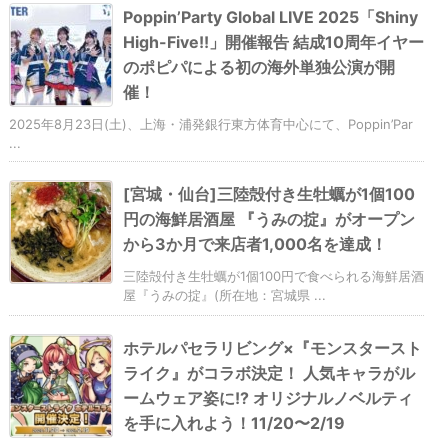
Poppin’Party Global LIVE 2025「Shiny
High-Five!!」開催報告 結成10周年イヤー
のポピパによる初の海外単独公演が開
催！
2025年8月23日(土)、上海・浦発銀行東方体育中心にて、Poppin’Par
...
[宮城・仙台]三陸殻付き生牡蠣が1個100
円の海鮮居酒屋 『うみの掟』がオープン
から3か月で来店者1,000名を達成！
三陸殻付き生牡蠣が1個100円で食べられる海鮮居酒
屋『うみの掟』(所在地：宮城県 ...
ホテルパセラリビング×『モンスタースト
ライク』がコラボ決定！ 人気キャラがル
ームウェア姿に!? オリジナルノベルティ
を手に入れよう！11/20〜2/19