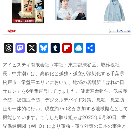
T
M
X
Bl
T
Fl
R
共
hr
a
u
u
ip
ai
有
e
st
e
m
b
n
アイビスティ有限会社（本社：東京都渋谷区、取締役社
a
o
s
bl
o
dr
長：中井潮）は、高齢化と孤独・孤立が深刻化する千葉県
松戸市・常盤平エリアにおいて、地域の居場所「はれの日
d
d
k
r
ar
o
サロン」を6年間運営してきました。健康寿命延伸、低栄養
s
o
y
d
p.
予防、認知症予防、デジタルデバイド対策、孤独・孤立防
n
io
止を一体的に行い、現在約750名が参加する地域拠点として
機能しています。こうした取り組みは2025年6月30日、世
界保健機関（WHO）により孤独・孤立対策の日本の事例と