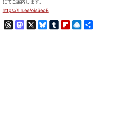
にてご案内します。
https://lin.ee/ois6eoB
T
M
X
Bl
T
Fl
R
共
hr
a
u
u
ip
ai
有
e
st
e
m
b
n
a
o
s
bl
o
dr
d
d
k
r
ar
o
s
o
y
d
p.
n
io