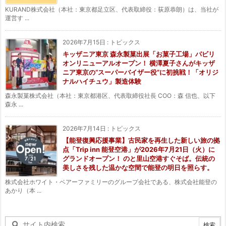
KURAND株式会社（本社：東京都足立区、代表取締役：荻原恭朗）は、当社が
運営す ...
2026年7月15日
:
トピックス
キッザニア東京 森永製菓出展「お菓子工場」パビリ
オンリニューアルオープン！ 横澤夏子さんがキッザ
ニア東京の“スーパーバイザー役”に初挑戦！「オリジ
ナルハイチュウ」製造体験
森永製菓株式会社（本社：東京都港区、代表取締役社長 COO：森 信也、以下
森永 ...
2026年7月14日
:
トピックス
【能登復興応援事業】古民家を再生した新しい旅の拠
点「Trip inn 能登空港」が2026年7月21日（火）に
グランドオープン！ のと里山空港すぐそば。伝統の
美しさを残した温かな空間で能登の明日を照らす。
株式会社ホワイト・ベアーファミリーのグループ会社である、株式会社能登の
あかり（本 ...