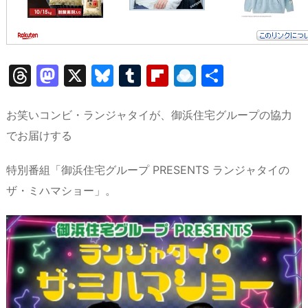
T
M
X
Bl
T
Fl
R
共
hr
a
u
u
ip
ai
有
e
st
e
m
b
n
お笑いコンビ・ランジャタイが、御浜住宅グループの協力
a
o
s
bl
o
dr
でお届けする
d
d
k
r
ar
o
特別番組「御浜住宅グループ PRESENTS ランジャタイの
s
o
y
d
p.
ザ・ミハマショー」。
n
io