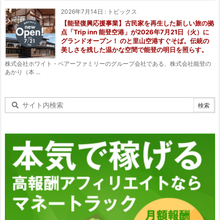
2026年7月14日
:
トピックス
【能登復興応援事業】古民家を再生した新しい旅の拠
点「Trip inn 能登空港」が2026年7月21日（火）に
グランドオープン！ のと里山空港すぐそば。伝統の
美しさを残した温かな空間で能登の明日を照らす。
株式会社ホワイト・ベアーファミリーのグループ会社である、株式会社能登の
あかり（本 ...