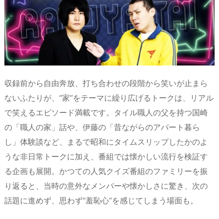
収録前から自由奔放、打ち合わせの段階から笑いが止まら
ないふたりが、“家”をテーマに繰り広げるトークは、リアル
で笑えるエピソード満載です。タイル職人の父を持つ国崎
の「職人の家」話や、伊藤の「昔ながらのアパート暮ら
し」体験談など、まるで昭和にタイムスリップしたかのよ
うな非日常トークに加え、番組では懐かしい流行を検証す
る企画も展開。かつての人気クイズ番組のファミリーを振
り返ると、当時の意外なメンバーや懐かしさに驚き、次の
話題に進めず、思わず“羞恥心”を感じてしまう場面も。