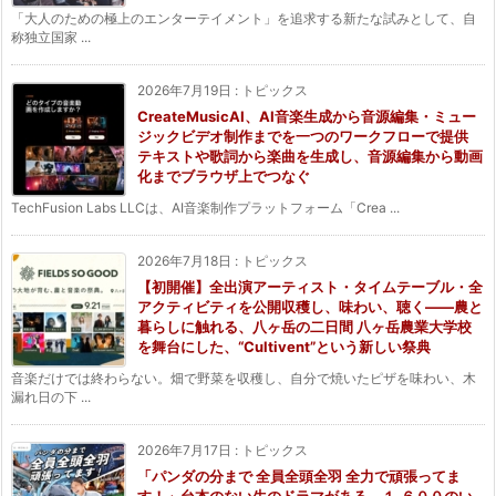
「大人のための極上のエンターテイメント」を追求する新たな試みとして、自
称独立国家 ...
2026年7月19日
:
トピックス
CreateMusicAI、AI音楽生成から音源編集・ミュー
ジックビデオ制作までを一つのワークフローで提供
テキストや歌詞から楽曲を生成し、音源編集から動画
化までブラウザ上でつなぐ
TechFusion Labs LLCは、AI音楽制作プラットフォーム「Crea ...
2026年7月18日
:
トピックス
【初開催】全出演アーティスト・タイムテーブル・全
アクティビティを公開収穫し、味わい、聴く——農と
暮らしに触れる、八ヶ岳の二日間 八ヶ岳農業大学校
を舞台にした、“Cultivent”という新しい祭典
音楽だけでは終わらない。畑で野菜を収穫し、自分で焼いたピザを味わい、木
漏れ日の下 ...
2026年7月17日
:
トピックス
「パンダの分まで 全員全頭全羽 全力で頑張ってま
す！」台本のない生のドラマがある。１,６００のい