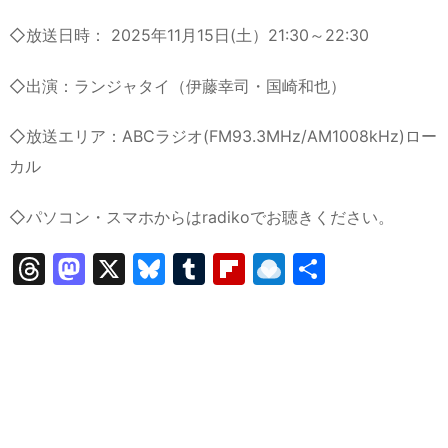
◇放送日時： 2025年11月15日(土）21:30～22:30
◇出演：ランジャタイ（伊藤幸司・国崎和也）
◇放送エリア：ABCラジオ(FM93.3MHz/AM1008kHz)ロー
カル
◇パソコン・スマホからはradikoでお聴きください。
T
M
X
Bl
T
Fl
R
共
hr
a
u
u
ip
ai
有
e
st
e
m
b
n
a
o
s
bl
o
dr
d
d
k
r
ar
o
s
o
y
d
p.