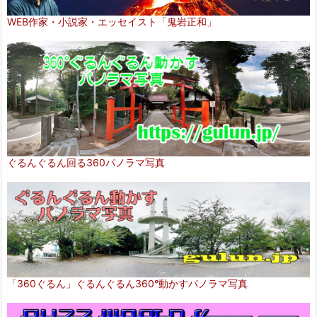
WEB作家・小説家・エッセイスト「鬼岩正和」
ぐるんぐるん回る360パノラマ写真
「360ぐるん」ぐるんぐるん360°動かすパノラマ写真