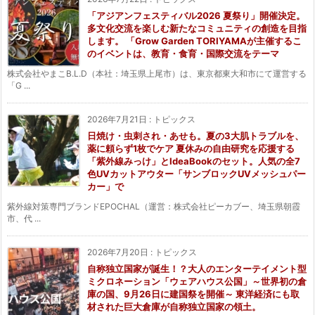
「アジアンフェスティバル2026 夏祭り」開催決定。
多文化交流を楽しむ新たなコミュニティの創造を目指
します。 「Grow Garden TORIYAMAが主催するこ
のイベントは、教育・食育・国際交流をテーマ
株式会社やまこB.L.D（本社：埼玉県上尾市）は、東京都東大和市にて運営する
「G ...
2026年7月21日
:
トピックス
日焼け・虫刺され・あせも。夏の3大肌トラブルを、
薬に頼らず1枚でケア 夏休みの自由研究を応援する
「紫外線みっけ」とIdeaBookのセット。人気の全7
色UVカットアウター「サンブロックUVメッシュパー
カー」で
紫外線対策専門ブランドEPOCHAL（運営：株式会社ピーカブー、埼玉県朝霞
市、代 ...
2026年7月20日
:
トピックス
自称独立国家が誕生！？大人のエンターテイメント型
ミクロネーション「ウェアハウス公国」～世界初の倉
庫の国、9月26日に建国祭を開催～ 東洋経済にも取
材された巨大倉庫が自称独立国家の領土。