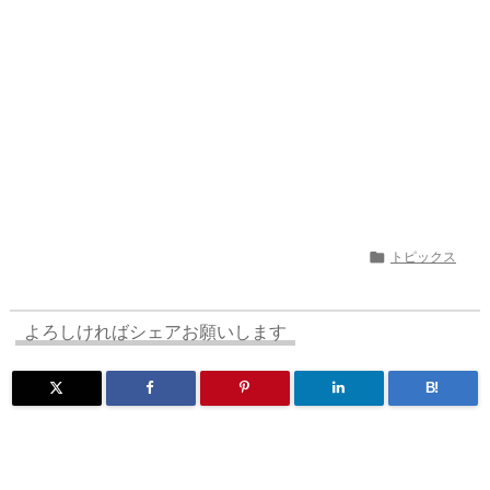
n
io

トピックス
よろしければシェアお願いします
B!