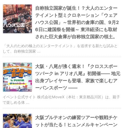
自称独立国家が誕生！？大人のエンター
テイメント型ミクロネーション「ウェア
ハウス公国」～世界初の倉庫の国、9月2
6日に建国祭を開催～ 東洋経済にも取材
された巨大倉庫が自称独立国家の領土。
「大人のための極上のエンターテイメント」を追求する新たな試みと
して、自称独立国家 ...
大阪・八尾が沸く週末！『クロススポー
ツパーク in アリオ八尾』初開催―― 地元
出身プレイヤーも登場、家族で楽しむア
ーバンスポーツ ――
イベント公式サイト 株式会社MoveX（本社：東京都品川区）は、親子
で楽しめる体 ...
大阪ブルテオンの練習ツアーや観戦チケ
ットが当たる！ヒュンメルキャンペーン