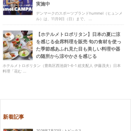
実施中
デンマークのスポーツブランドhummel（ヒュンメ
ル）は、11月9日（日）まで、 ...
【ホテルメトロポリタン】日本の夏に涼
を感じる会席料理を販売 旬の食材を使っ
た季節感あふれ見た目も美しい料理や器
の随所から涼やかさを感じる
ホテルメトロポリタン（豊島区西池袋1-6-1 総支配人 伊藤茂夫）日本
料理「花む ...
新着記事
2026年7月22日
:
トピックス