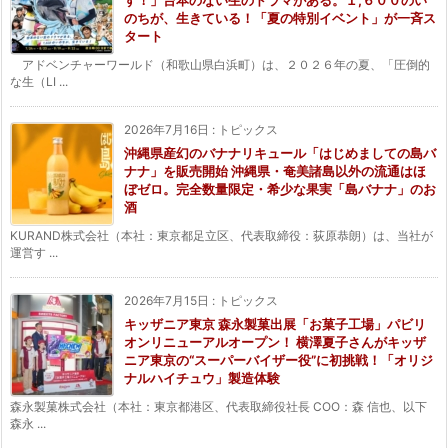
のちが、生きている！「夏の特別イベント」が一斉ス
タート
アドベンチャーワールド（和歌山県白浜町）は、２０２６年の夏、「圧倒的
な生（LI ...
2026年7月16日
:
トピックス
沖縄県産幻のバナナリキュール「はじめましての島バ
ナナ」を販売開始 沖縄県・奄美諸島以外の流通はほ
ぼゼロ。完全数量限定・希少な果実「島バナナ」のお
酒
KURAND株式会社（本社：東京都足立区、代表取締役：荻原恭朗）は、当社が
運営す ...
2026年7月15日
:
トピックス
キッザニア東京 森永製菓出展「お菓子工場」パビリ
オンリニューアルオープン！ 横澤夏子さんがキッザ
ニア東京の“スーパーバイザー役”に初挑戦！「オリジ
ナルハイチュウ」製造体験
森永製菓株式会社（本社：東京都港区、代表取締役社長 COO：森 信也、以下
森永 ...