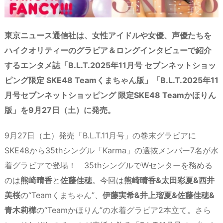
東京ニュース通信社は、女性アイドルや女優、声優たちを
ハイクオリティーのグラビア＆ロングインタビューで紹介
するエンタメ誌「B.L.T.2025年11月号 セブンネットショッ
ピング限定 SKE48 Teamくまちゃん版」「B.L.T.2025年11
月号セブンネットショッピング 限定SKE48 Teamかほりん
版」を9月27日（土）に発売。
9月27日（土）発売「B.L.T.11月号」の巻末グラビアに
SKE48から35thシングル「Karma」の選抜メンバー7名が水
着グラビアで登場！ 35thシングルでWセンターを務める
のは
熊崎晴香
と
佐藤佳穂
。今回は
熊崎晴香&太田彩夏&西井
美桜
の“Teamくまちゃん”、
伊藤実希&井上瑠夏&佐藤佳穂&
青木莉樺
の“Teamかほりん”の水着グラビア2本立て。さら