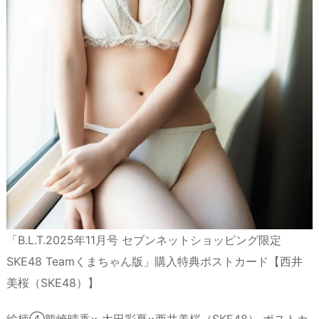
「B.L.T.2025年11月号 セブンネットショッピング限定
SKE48 Teamくまちゃん版」購入特典ポストカード【西井
美桜（SKE48）】
絵柄④熊崎晴香× 太田彩夏×西井美桜（SKE48） ポストカ