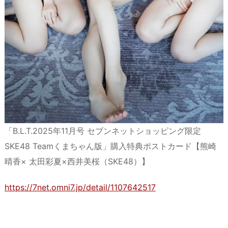
「B.L.T.2025年11月号 セブンネットショッピング限定
SKE48 Teamくまちゃん版」購入特典ポストカード【熊崎
晴香× 太田彩夏×西井美桜（SKE48）】
https://7net.omni7.jp/detail/1107642517