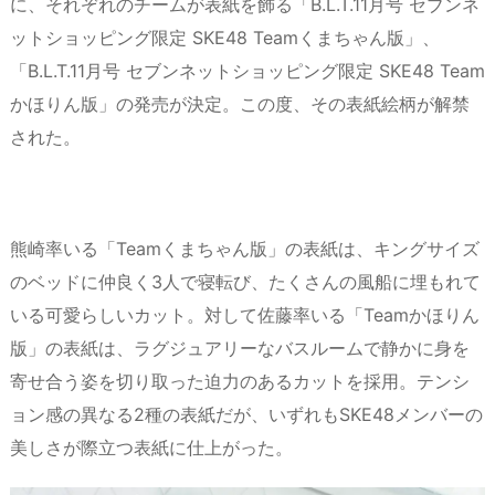
に、それぞれのチームが表紙を飾る「B.L.T.11月号 セブンネ
ットショッピング限定 SKE48 Teamくまちゃん版」、
「B.L.T.11月号 セブンネットショッピング限定 SKE48 Team
かほりん版」の発売が決定。この度、その表紙絵柄が解禁
された。
熊崎率いる「Teamくまちゃん版」の表紙は、キングサイズ
のベッドに仲良く3人で寝転び、たくさんの風船に埋もれて
いる可愛らしいカット。対して佐藤率いる「Teamかほりん
版」の表紙は、ラグジュアリーなバスルームで静かに身を
寄せ合う姿を切り取った迫力のあるカットを採用。テンシ
ョン感の異なる2種の表紙だが、いずれもSKE48メンバーの
美しさが際立つ表紙に仕上がった。