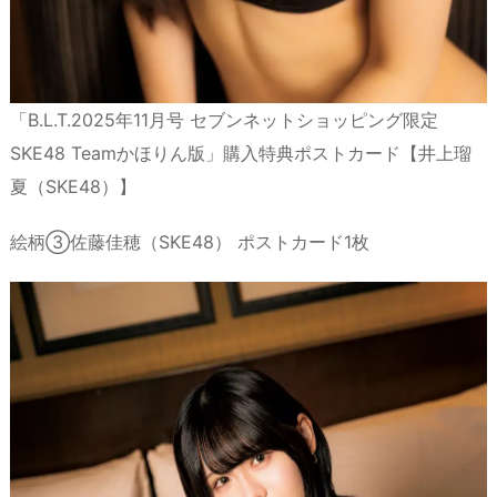
「B.L.T.2025年11月号 セブンネットショッピング限定
SKE48 Teamかほりん版」購入特典ポストカード【井上瑠
夏（SKE48）】
絵柄③佐藤佳穂（SKE48） ポストカード1枚