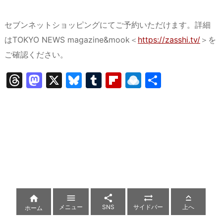
セブンネットショッピングにてご予約いただけます。詳細
はTOKYO NEWS magazine&mook＜
https://zasshi.tv/
＞を
ご確認ください。
T
M
X
Bl
T
Fl
R
共
hr
a
u
u
ip
ai
有
e
st
e
m
b
n
a
o
s
bl
o
dr
d
d
k
r
ar
o
s
o
y
d
p.
n
io





メニュー
SNS
サイドバー
上へ
ホーム