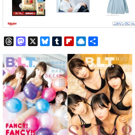
T
M
X
Bl
T
Fl
R
共
hr
a
u
u
ip
ai
有
e
st
e
m
b
n
a
o
s
bl
o
dr
d
d
k
r
ar
o
s
o
y
d
p.
n
io