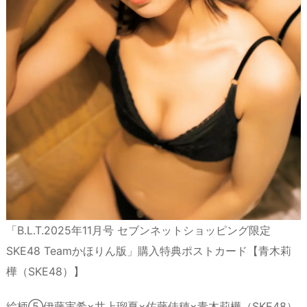
「B.L.T.2025年11月号 セブンネットショッピング限定
SKE48 Teamかほりん版」購入特典ポストカード【青木莉
樺（SKE48）】
絵柄⑤伊藤実希×井上瑠夏×佐藤佳穂×青木莉樺（SKE48）