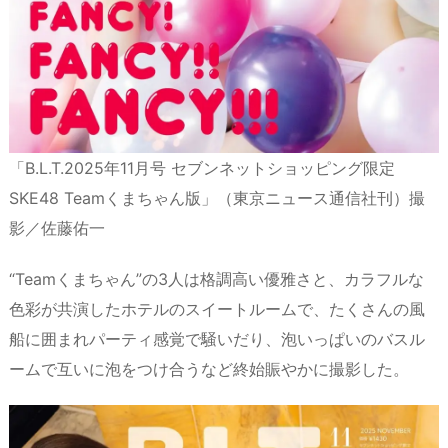
「B.L.T.2025年11月号 セブンネットショッピング限定
SKE48 Teamくまちゃん版」（東京ニュース通信社刊）撮
影／佐藤佑一
“Teamくまちゃん”の3人は格調高い優雅さと、カラフルな
色彩が共演したホテルのスイートルームで、たくさんの風
船に囲まれパーティ感覚で騒いだり、泡いっぱいのバスル
ームで互いに泡をつけ合うなど終始賑やかに撮影した。