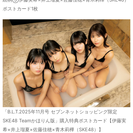
ポストカード1枚
「B.L.T.2025年11月号 セブンネットショッピング限定
SKE48 Teamかほりん版」購入特典ポストカード【伊藤実
希×井上瑠夏×佐藤佳穂×青木莉樺（SKE48）】