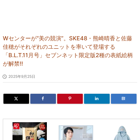
Wセンターが“美の競演”。SKE48・熊崎晴香と佐藤
佳穂がそれぞれのユニットを率いて登場する
「B.L.T.11月号」セブンネット限定版2種の表紙絵柄
が解禁‼

2025年9月25日
B!