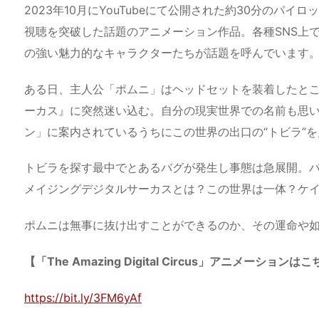
2023年10月にYouTubeにて公開された約30分のパ
視聴を突破した話題のアニメーション作品。各種SNS上
の強い魅力的なキャラクターたちが話題を呼んでいます
ある日、主人公「ポムニ」はヘッドセットを装着したと
ーカス』に突然迷い込む。自分の現実世界での名前も思
ン」に案内されているうちにこの世界の出口の“トビラ”
トビラを探す最中でとあるバグが発生し事態は急展開。
メイジングデジタルサーカスとは？この世界は一体？ケ
ポムニは無事に抜け出すことができるのか、その運命や如
【「The Amazing Digital Circus」アニメーションは
https://bit.ly/3FM6yAf