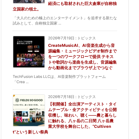
経済にも取材された巨大倉庫が自称独
立国家の領土。
「大人のための極上のエンターテイメント」を追求する新たな
試みとして、自称独立国家 ...
2026年7月19日
:
トピックス
CreateMusicAI、AI音楽生成から音
源編集・ミュージックビデオ制作まで
を一つのワークフローで提供 テキス
トや歌詞から楽曲を生成し、音源編集
から動画化までブラウザ上でつなぐ
TechFusion Labs LLCは、AI音楽制作プラットフォーム
「Crea ...
2026年7月18日
:
トピックス
【初開催】全出演アーティスト・タイ
ムテーブル・全アクティビティを公開
収穫し、味わい、聴く——農と暮らし
に触れる、八ヶ岳の二日間 八ヶ岳農
業大学校を舞台にした、“Cultiven
t”という新しい祭典