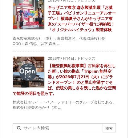
2026年7月15日
:
トピックス
キッザニア東京 森永製菓出展「お菓
子工場」パビリオンリニューアルオー
プン！ 横澤夏子さんがキッザニア東
京の“スーパーバイザー役”に初挑戦！
「オリジナルハイチュウ」製造体験
森永製菓株式会社（本社：東京都港区、代表取締役社長
COO：森 信也、以下 森永 ...
2026年7月14日
:
トピックス
【能登復興応援事業】古民家を再生し
た新しい旅の拠点「Trip inn 能登空
港」が2026年7月21日（火）にグラ
ンドオープン！ のと里山空港すぐそ
ば。伝統の美しさを残した温かな空間
で能登の明日を照らす。
株式会社ホワイト・ベアーファミリーのグループ会社である、
株式会社能登のあかり（本 ...