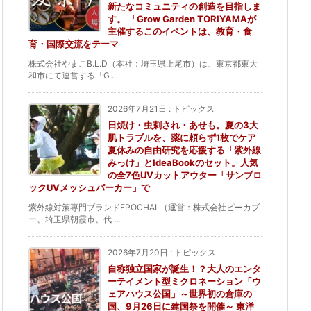
新たなコミュニティの創造を目指しま
す。 「Grow Garden TORIYAMAが
主催するこのイベントは、教育・食
育・国際交流をテーマ
株式会社やまこB.L.D（本社：埼玉県上尾市）は、東京都東大
和市にて運営する「G ...
2026年7月21日
:
トピックス
日焼け・虫刺され・あせも。夏の3大
肌トラブルを、薬に頼らず1枚でケア
夏休みの自由研究を応援する「紫外線
みっけ」とIdeaBookのセット。人気
の全7色UVカットアウター「サンブロ
ックUVメッシュパーカー」で
紫外線対策専門ブランドEPOCHAL（運営：株式会社ピーカブ
ー、埼玉県朝霞市、代 ...
2026年7月20日
:
トピックス
自称独立国家が誕生！？大人のエンタ
ーテイメント型ミクロネーション「ウ
ェアハウス公国」～世界初の倉庫の
国、9月26日に建国祭を開催～ 東洋