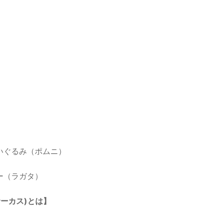
いぐるみ（ポムニ）
ー（ラガタ）
タルサーカス)とは】