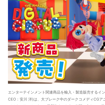
e
st
e
m
b
n
a
o
s
bl
o
dr
d
d
k
r
ar
o
s
o
y
d
p.
n
io
エンターテインメント関連商品を輸入・製造販売するイン
CEO：安川 洋)は、大ブレーク中のダークコメディCGアニメーション