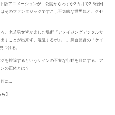
イロット版アニメーションが、公開からわずか3カ月で2.5億回
ではそのファンタジックですこし不気味な世界観と、クセ
。
ころ、老若男女皆が楽しむ場所『アメイジングデジタルサ
い出すことが出来ず、混乱するポムニ。舞台監督の「ケイ
を見つける。
バグを排除するというケインの不審な行動を目にする。ア
インの正体とは？
何に…
こちら】