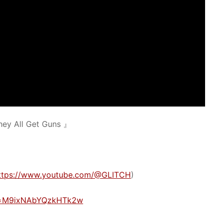
ey All Get Guns 』
ttps://www.youtube.com/@GLITCH
)
si=M9ixNAbYQzkHTk2w