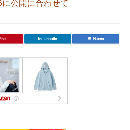
e6に公開に合わせて
in it
LinkedIn
B!
Hatena