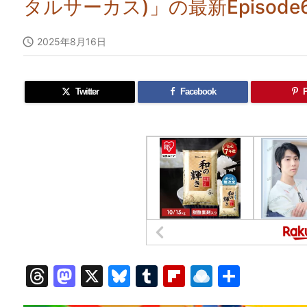
タルサーカス)」の最新Episod

2025年8月16日
Twitter
Facebook
P
T
M
X
Bl
T
Fl
R
共
hr
a
u
u
ip
ai
有