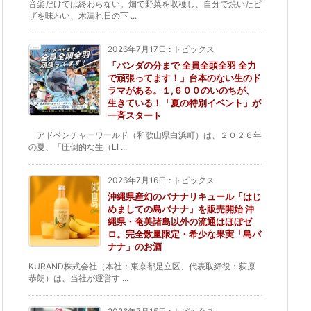
音楽だけでは終わらない。畑で野菜を収穫し、自分で焼いたピ
ザを味わい、木漏れ日の下 ...
2026年7月17日
:
トピックス
「パンダの分まで 全員全頭全羽 全力
で頑張ってます！」台本のない生のド
ラマがある。１,６００のいのちが、
生きている！「夏の特別イベント」が
一斉スタート
アドベンチャーワールド（和歌山県白浜町）は、２０２６年
の夏、「圧倒的な生（LI ...
2026年7月16日
:
トピックス
沖縄県産幻のバナナリキュール「はじ
めましての島バナナ」を販売開始 沖
縄県・奄美諸島以外の流通はほぼゼ
ロ。完全数量限定・希少な果実「島バ
ナナ」のお酒
KURAND株式会社（本社：東京都足立区、代表取締役：荻原
恭朗）は、当社が運営す ...