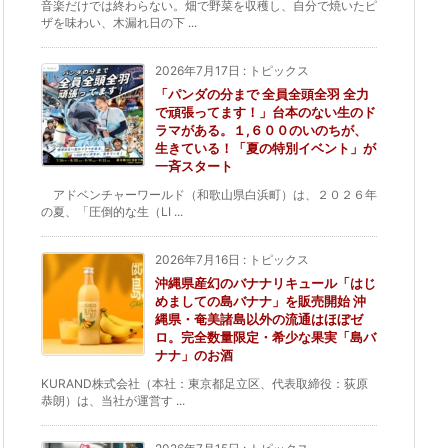
音楽だけでは終わらない。畑で野菜を収穫し、自分で焼いたピ
ザを味わい、木漏れ日の下 ...
2026年7月17日
:
トピックス
「パンダの分まで 全員全頭全羽 全力
で頑張ってます！」台本のない生のド
ラマがある。１,６００のいのちが、
生きている！「夏の特別イベント」が
一斉スタート
アドベンチャーワールド（和歌山県白浜町）は、２０２６年
の夏、「圧倒的な生（LI ...
2026年7月16日
:
トピックス
沖縄県産幻のバナナリキュール「はじ
めましての島バナナ」を販売開始 沖
縄県・奄美諸島以外の流通はほぼゼ
ロ。完全数量限定・希少な果実「島バ
ナナ」のお酒
KURAND株式会社（本社：東京都足立区、代表取締役：荻原
恭朗）は、当社が運営す ...