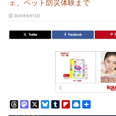
ェ、ペット防災体験まで

2025年8月13日
Twitter
Facebook
P
T
M
X
Bl
T
Fl
R
共
hr
a
u
u
ip
ai
有