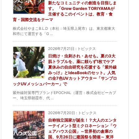
新たなコミュニティの創造を目指しま
す。 「Grow Garden TORIYAMAが
主催するこのイベントは、教育・食
育・国際交流をテーマ
株式会社やまこB.L.D（本社：埼玉県上尾市）は、東京都東大
和市にて運営する「G ...
2026年7月21日
:
トピックス
日焼け・虫刺され・あせも。夏の3大
肌トラブルを、薬に頼らず1枚でケア
夏休みの自由研究を応援する「紫外線
みっけ」とIdeaBookのセット。人気
の全7色UVカットアウター「サンブロ
ックUVメッシュパーカー」で
紫外線対策専門ブランドEPOCHAL（運営：株式会社ピーカブ
ー、埼玉県朝霞市、代 ...
2026年7月20日
:
トピックス
自称独立国家が誕生！？大人のエンタ
ーテイメント型ミクロネーション「ウ
ェアハウス公国」～世界初の倉庫の
国、9月26日に建国祭を開催～ 東洋