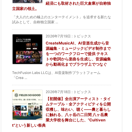
経済にも取材された巨大倉庫が自称独
立国家の領土。
「大人のための極上のエンターテイメント」を追求する新たな
試みとして、自称独立国家 ...
2026年7月19日
:
トピックス
CreateMusicAI、AI音楽生成から音
源編集・ミュージックビデオ制作まで
を一つのワークフローで提供 テキス
トや歌詞から楽曲を生成し、音源編集
から動画化までブラウザ上でつなぐ
TechFusion Labs LLCは、AI音楽制作プラットフォーム
「Crea ...
2026年7月18日
:
トピックス
【初開催】全出演アーティスト・タイ
ムテーブル・全アクティビティを公開
収穫し、味わい、聴く——農と暮らし
に触れる、八ヶ岳の二日間 八ヶ岳農
業大学校を舞台にした、“Cultiven
t”という新しい祭典