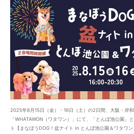
e
st
e
m
b
n
a
o
s
bl
o
dr
d
d
k
r
ar
o
s
o
y
d
p.
n
io
2025年8月15日（金）・16日（土）の2日間、大阪・
「WHATAWON（ワタワン）」にて、「とんぼ池公園
ト【まなぼうDOG！盆ナイト in とんぼ池公園＆ワタ