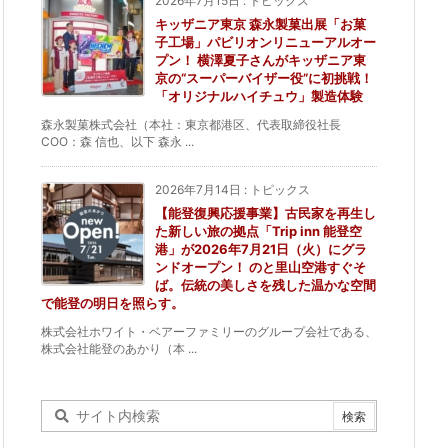
2026年7月15日
:
トピックス
キッザニア東京 森永製菓出展「お菓
子工場」パビリオンリニューアルオー
プン！ 横澤夏子さんがキッザニア東
京の“スーパーバイザー役”に初挑戦！
「オリジナルハイチュウ」製造体験
森永製菓株式会社（本社：東京都港区、代表取締役社長
COO：森 信也、以下 森永 ...
2026年7月14日
:
トピックス
【能登復興応援事業】古民家を再生し
た新しい旅の拠点「Trip inn 能登空
港」が2026年7月21日（火）にグラ
ンドオープン！ のと里山空港すぐそ
ば。伝統の美しさを残した温かな空間
で能登の明日を照らす。
株式会社ホワイト・ベアーファミリーのグループ会社である、
株式会社能登のあかり（本 ...