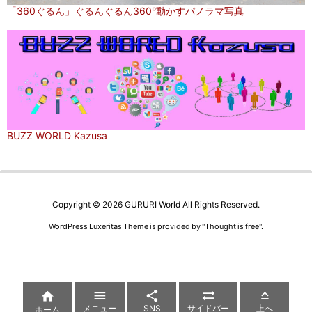
「360ぐるん」ぐるんぐるん360°動かすパノラマ写真
BUZZ WORLD Kazusa
Copyright ©
2026
GURURI World
All Rights Reserved.
WordPress Luxeritas Theme is provided by "
Thought is free
".





メニュー
SNS
サイドバー
上へ
ホーム