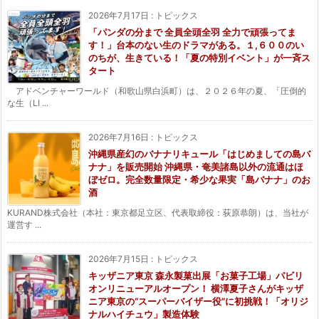
2026年7月17日
:
トピックス
「パンダの分まで 全員全頭全羽 全力で頑張ってま
す！」台本のない生のドラマがある。１,６００のい
のちが、生きている！「夏の特別イベント」が一斉ス
タート
アドベンチャーワールド（和歌山県白浜町）は、２０２６年の夏、「圧倒的
な生（LI ...
2026年7月16日
:
トピックス
沖縄県産幻のバナナリキュール「はじめましての島バ
ナナ」を販売開始 沖縄県・奄美諸島以外の流通はほ
ぼゼロ。完全数量限定・希少な果実「島バナナ」のお
酒
KURAND株式会社（本社：東京都足立区、代表取締役：荻原恭朗）は、当社が
運営す ...
2026年7月15日
:
トピックス
キッザニア東京 森永製菓出展「お菓子工場」パビリ
オンリニューアルオープン！ 横澤夏子さんがキッザ
ニア東京の“スーパーバイザー役”に初挑戦！「オリジ
ナルハイチュウ」製造体験