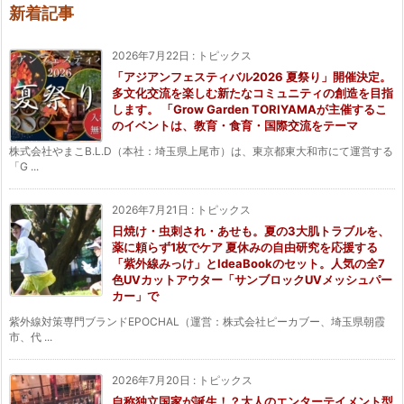
新着記事
2026年7月22日
:
トピックス
「アジアンフェスティバル2026 夏祭り」開催決定。
多文化交流を楽しむ新たなコミュニティの創造を目指
します。 「Grow Garden TORIYAMAが主催するこ
のイベントは、教育・食育・国際交流をテーマ
株式会社やまこB.L.D（本社：埼玉県上尾市）は、東京都東大和市にて運営する
「G ...
2026年7月21日
:
トピックス
日焼け・虫刺され・あせも。夏の3大肌トラブルを、
薬に頼らず1枚でケア 夏休みの自由研究を応援する
「紫外線みっけ」とIdeaBookのセット。人気の全7
色UVカットアウター「サンブロックUVメッシュパー
カー」で
紫外線対策専門ブランドEPOCHAL（運営：株式会社ピーカブー、埼玉県朝霞
市、代 ...
2026年7月20日
:
トピックス
自称独立国家が誕生！？大人のエンターテイメント型