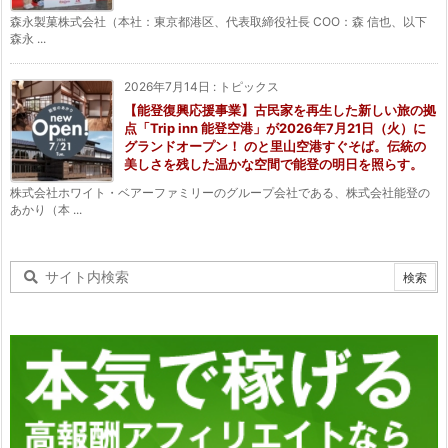
森永製菓株式会社（本社：東京都港区、代表取締役社長 COO：森 信也、以下
森永 ...
2026年7月14日
:
トピックス
【能登復興応援事業】古民家を再生した新しい旅の拠
点「Trip inn 能登空港」が2026年7月21日（火）に
グランドオープン！ のと里山空港すぐそば。伝統の
美しさを残した温かな空間で能登の明日を照らす。
株式会社ホワイト・ベアーファミリーのグループ会社である、株式会社能登の
あかり（本 ...