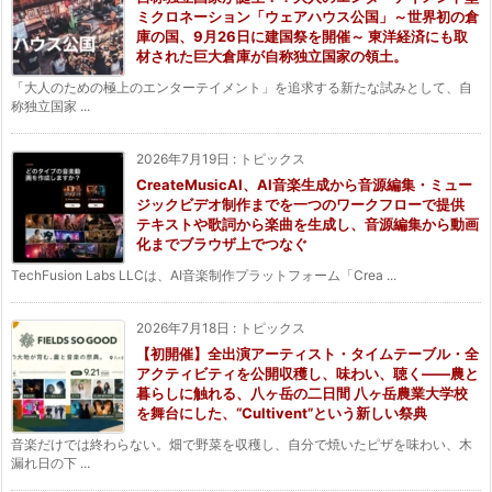
ミクロネーション「ウェアハウス公国」～世界初の倉
庫の国、9月26日に建国祭を開催～ 東洋経済にも取
材された巨大倉庫が自称独立国家の領土。
「大人のための極上のエンターテイメント」を追求する新たな試みとして、自
称独立国家 ...
2026年7月19日
:
トピックス
CreateMusicAI、AI音楽生成から音源編集・ミュー
ジックビデオ制作までを一つのワークフローで提供
テキストや歌詞から楽曲を生成し、音源編集から動画
化までブラウザ上でつなぐ
TechFusion Labs LLCは、AI音楽制作プラットフォーム「Crea ...
2026年7月18日
:
トピックス
【初開催】全出演アーティスト・タイムテーブル・全
アクティビティを公開収穫し、味わい、聴く——農と
暮らしに触れる、八ヶ岳の二日間 八ヶ岳農業大学校
を舞台にした、“Cultivent”という新しい祭典
音楽だけでは終わらない。畑で野菜を収穫し、自分で焼いたピザを味わい、木
漏れ日の下 ...