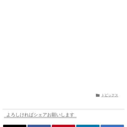
a
o
s
bl
o
dr
d
d
k
r
ar
o
s
o
y
d
p.
n
io

トピックス
よろしければシェアお願いします