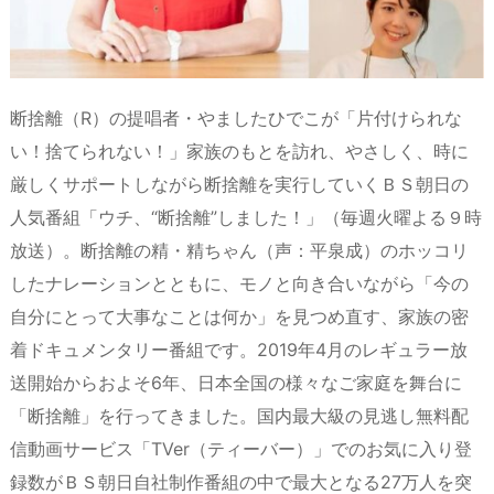
断捨離（R）の提唱者・やましたひでこが「片付けられな
い！捨てられない！」家族のもとを訪れ、やさしく、時に
厳しくサポートしながら断捨離を実行していくＢＳ朝日の
人気番組「ウチ、“断捨離”しました！」（毎週火曜よる９時
放送）。断捨離の精・精ちゃん（声：平泉成）のホッコリ
したナレーションとともに、モノと向き合いながら「今の
自分にとって大事なことは何か」を見つめ直す、家族の密
着ドキュメンタリー番組です。2019年4月のレギュラー放
送開始からおよそ6年、日本全国の様々なご家庭を舞台に
「断捨離」を行ってきました。国内最大級の見逃し無料配
信動画サービス「TVer（ティーバー）」でのお気に入り登
録数がＢＳ朝日自社制作番組の中で最大となる27万人を突