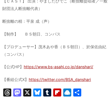
【ＣＡＳＴ】 出演：やましたひでこ（断捨離提唱者／一般
財団法人断捨離代表）
断捨離の精：平泉 成（声）
【制作】 ＢＳ朝日、コンパス
【プロデューサー】茂木あや香（ＢＳ朝日）、於保佐由紀
（コンパス）
【公式HP】
https://www.bs-asahi.co.jp/danshari/
【番組公式X】
https://twitter.com/BSA_danshari
T
M
X
Bl
T
Fl
R
共
hr
a
u
u
ip
ai
有
e
st
e
m
b
n