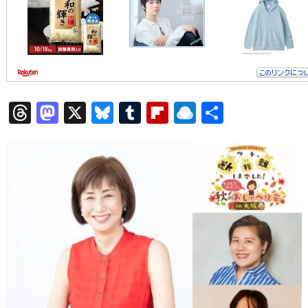
T
M
X
Bl
T
Fl
R
共
hr
a
u
u
ip
ai
有
e
st
e
m
b
n
a
o
s
bl
o
dr
d
d
k
r
ar
o
s
o
y
d
p.
n
io