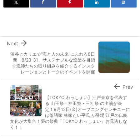
B!

Next
渋谷ヒカリエで“海と人の未来”にふれる8日
間 8/23-31、サステナブルな漁業を目指
す漁師たちの取り組みを紹介するインスタ
レーションとトークのイベントを開催

Prev
【TOKYO わっしょい】江戸東京を代表す
る 山王祭・神田祭・三社祭 の出演が決
定！9月12日(金)オープニングセレモニーに
は落語家 林家たい平氏 が登場 江戸の伝統
文化が大集合！夢の祭典「TOKYO わっしょい」お見逃しな
く！！