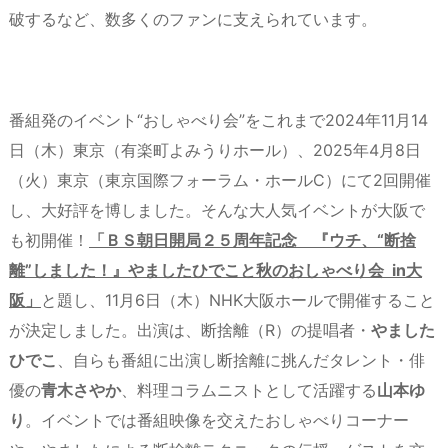
破するなど、数多くのファンに支えられています。
番組発のイベント“おしゃべり会”をこれまで2024年11月14
日（木）東京（有楽町よみうりホール）、2025年4月8日
（火）東京（東京国際フォーラム・ホールC）にて2回開催
し、大好評を博しました。そんな大人気イベントが大阪で
も初開催！
「ＢＳ朝日開局２５周年記念 『ウチ、“断捨
離”しました！』やましたひでこと秋のおしゃべり会 in大
阪」
と題し、11月6日（木）NHK大阪ホールで開催すること
が決定しました。出演は、断捨離（R）の提唱者・
やました
ひでこ
、自らも番組に出演し断捨離に挑んだタレント・俳
優の
青木さやか
、料理コラムニストとして活躍する
山本ゆ
り
。イベントでは番組映像を交えたおしゃべりコーナー