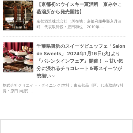
【京都初のウイスキー蒸溜所 京みやこ
蒸溜所から発売開始】
京都酒造株式会社（所在地：京都府船井郡京丹波
町 代表取締役：豊田和也 2019年 ...
千葉県舞浜のスイーツビュッフェ「Salon
de Sweets」 2024年1月16日(火)より
『バレンタインフェア』開催！ ～甘い気
分に浸れるチョコレート＆苺スイーツが
勢揃い～
株式会社クリエイト・ダイニング(本社：東京都品川区、代表取締役社
長：原田 尚彦) ...