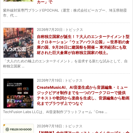
カー」で
紫外線対策専門ブランドEPOCHAL（運営：株式会社ピーカブー、埼玉県朝霞
市、代 ...
2026年7月20日
:
トピックス
自称独立国家が誕生！？大人のエンターテイメント型
ミクロネーション「ウェアハウス公国」～世界初の倉
庫の国、9月26日に建国祭を開催～ 東洋経済にも取
材された巨大倉庫が自称独立国家の領土。
「大人のための極上のエンターテイメント」を追求する新たな試みとして、自
称独立国家 ...
2026年7月19日
:
トピックス
CreateMusicAI、AI音楽生成から音源編集・ミュー
ジックビデオ制作までを一つのワークフローで提供
テキストや歌詞から楽曲を生成し、音源編集から動画
化までブラウザ上でつなぐ
TechFusion Labs LLCは、AI音楽制作プラットフォーム「Crea ...
2026年7月18日
:
トピックス