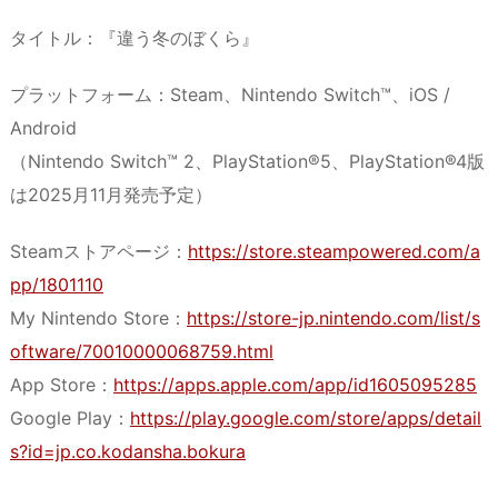
タイトル：『違う冬のぼくら』
プラットフォーム：Steam、Nintendo Switch™、iOS /
Android
（Nintendo Switch™ 2、PlayStation®5、PlayStation®4版
は2025月11月発売予定）
Steamストアページ：
https://store.steampowered.com/a
pp/1801110
My Nintendo Store：
https://store-jp.nintendo.com/list/s
oftware/70010000068759.html
App Store：
https://apps.apple.com/app/id1605095285
Google Play：
https://play.google.com/store/apps/detail
s?id=jp.co.kodansha.bokura