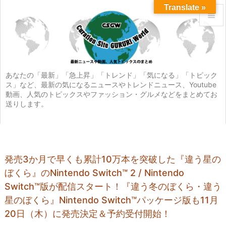
Translate »


メニュ

サイド
あなたの「最新」「急上昇」「トレンド」「気になる」「トピック
ス」など、最新の気になるニュースやトレンドニュース、Youtube

動画、人気のトピックスやファッション・グルメなどをまとめてお
前へ
送りします。

次へ

検索
発売3か月で早くも累計10万本を突破した『違う星の
ぼくら』のNintendo Switch™ 2 / Nintendo
Switch™版が配信スタート！『違う冬のぼくら・違う
星のぼくら』Nintendo Switch™パッケージ版も11月
20日（木）に発売決定＆予約受付開始！