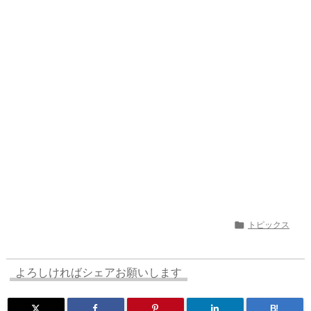
a
o
s
bl
o
dr
d
d
k
r
ar
o
s
o
y
d
p.
n
io

トピックス
よろしければシェアお願いします
B!