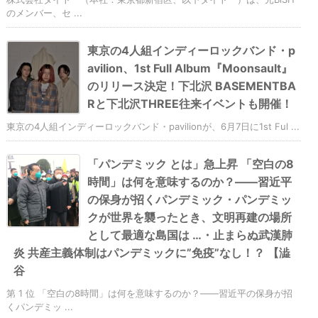
のメンバー、セ ...
東京の4人組インディーロックバンド・p
avilion、1st Full Album『Moonsault』
のリリース決定！下北沢 BASEMENTBA
Rと下北沢THREE往来イベントも開催！
東京の4人組インディーロックバンド・pavilionが、6月7日に1st Ful ...
「パンデミック とは」急上昇 「空白の8
時間」は何を意味するのか？――習近平
の保身が招くパンデミック・パンデミッ
クが世界を襲ったとき、文明再建の場所
として最適な島国は …・止まらぬ武漢肺
炎 共産主義体制はパンデミックに”免疫”なし！？ 【澁
谷
第 1 位 「空白の8時間」は何を意味するのか？――習近平の保身が招
くパンデミッ ...