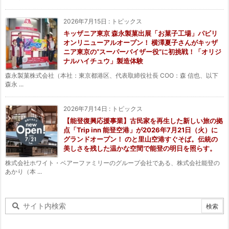
2026年7月15日
:
トピックス
キッザニア東京 森永製菓出展「お菓子工場」パビリ
オンリニューアルオープン！ 横澤夏子さんがキッザ
ニア東京の“スーパーバイザー役”に初挑戦！「オリジ
ナルハイチュウ」製造体験
森永製菓株式会社（本社：東京都港区、代表取締役社長 COO：森 信也、以下
森永 ...
2026年7月14日
:
トピックス
【能登復興応援事業】古民家を再生した新しい旅の拠
点「Trip inn 能登空港」が2026年7月21日（火）に
グランドオープン！ のと里山空港すぐそば。伝統の
美しさを残した温かな空間で能登の明日を照らす。
株式会社ホワイト・ベアーファミリーのグループ会社である、株式会社能登の
あかり（本 ...