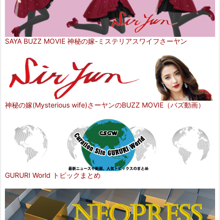
SAYA BUZZ MOVIE 神秘の嫁-ミステリアスワイフさーヤン
神秘の嫁(Mysterious wife)さーヤンのBUZZ MOVIE（バズ動画）
GURURI World トピックまとめ