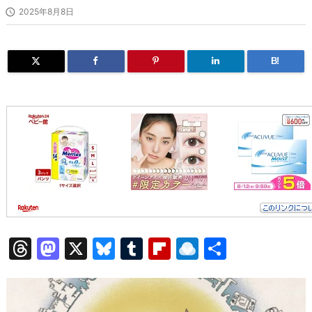

2025年8月8日
B!
T
M
X
Bl
T
Fl
R
共
hr
a
u
u
ip
ai
有
e
st
e
m
b
n