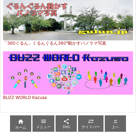
「360ぐるん」ぐるんぐるん360°動かすパノラマ写真
BUZZ WORLD Kazusa





メニュー
SNS
サイドバー
上へ
ホーム