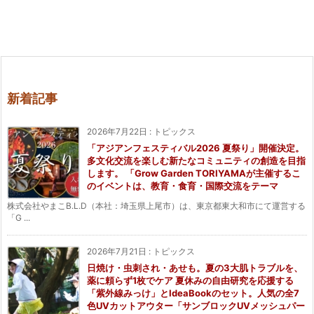
新着記事
2026年7月22日
:
トピックス
「アジアンフェスティバル2026 夏祭り」開催決定。
多文化交流を楽しむ新たなコミュニティの創造を目指
します。 「Grow Garden TORIYAMAが主催するこ
のイベントは、教育・食育・国際交流をテーマ
株式会社やまこB.L.D（本社：埼玉県上尾市）は、東京都東大和市にて運営する
「G ...
2026年7月21日
:
トピックス
日焼け・虫刺され・あせも。夏の3大肌トラブルを、
薬に頼らず1枚でケア 夏休みの自由研究を応援する
「紫外線みっけ」とIdeaBookのセット。人気の全7
色UVカットアウター「サンブロックUVメッシュパー