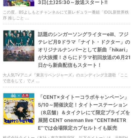
3日(土)25:30～放送スタート!!
この度、BSよしもとチャンネルにて新レギュラー番組「IDOL新世界秩
序 推しごと ...
話題のシンガーソングライターeill、フジ
テレビ月9ドラマ「ナイト・ドクター」の
オリジナルナンバーとして新曲「hikari」
が大抜擢！さらにドラマ初回放送の6月21
日から新曲配信もスタート！
大人気TVアニメ『東京リベンジャーズ』のエンディング主題歌「ここ
で息をして」でメ ...
「CENT×タイトーコラボキャンペーン」
5/10～開催決定！タイトーステーション
（8店舗）＆タイクレにて限定プライズを
展開 CENT oneman live “CENTIMETR
E”では会場限定カプセルトイも販売
株式会社タイトー（本社：東京都新宿区、以下タイトー）は、元BiSH