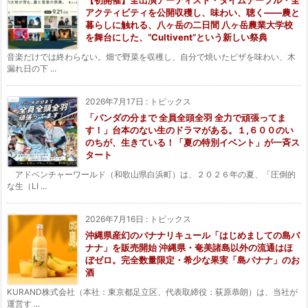
【初開催】全出演アーティスト・タイムテーブル・全
アクティビティを公開収穫し、味わい、聴く——農と
暮らしに触れる、八ヶ岳の二日間 八ヶ岳農業大学校
を舞台にした、“Cultivent”という新しい祭典
音楽だけでは終わらない。畑で野菜を収穫し、自分で焼いたピザを味わい、木
漏れ日の下 ...
2026年7月17日
:
トピックス
「パンダの分まで 全員全頭全羽 全力で頑張ってま
す！」台本のない生のドラマがある。１,６００のい
のちが、生きている！「夏の特別イベント」が一斉ス
タート
アドベンチャーワールド（和歌山県白浜町）は、２０２６年の夏、「圧倒的
な生（LI ...
2026年7月16日
:
トピックス
沖縄県産幻のバナナリキュール「はじめましての島バ
ナナ」を販売開始 沖縄県・奄美諸島以外の流通はほ
ぼゼロ。完全数量限定・希少な果実「島バナナ」のお
酒
KURAND株式会社（本社：東京都足立区、代表取締役：荻原恭朗）は、当社が
運営す ...