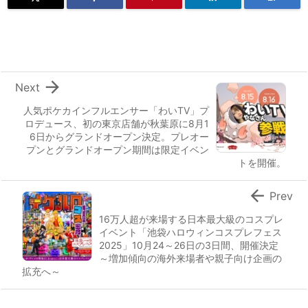

Next
人気ポケカインフルエンサー「わいTV」プ
ロデュース、初の東京店舗が秋葉原に8月1
6日からグランドオープン決定。プレオー
プンとグランドオープン期間は限定イベン
トを開催。

Prev
16万人超が来場する日本最大級のコスプレ
イベント「池袋ハロウィンコスプレフェス
2025」10月24～26日の3日間、開催決定
～増加傾向の海外来場者や親子向け企画の
拡充へ～