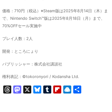
価格：710円（税込）※Steam版は2025年8月14日（木）ま
で、Nintendo Switch™版は2025年8月18日（月）まで、
70%OFFセール実施中
プレイ人数：2人
開発：ところにょり
パブリッシャー：株式会社講談社
権利表記：©tokoronyori / Kodansha Ltd.
T
M
X
Bl
T
Fl
R
共
hr
a
u
u
ip
ai
有
e
st
e
m
b
n