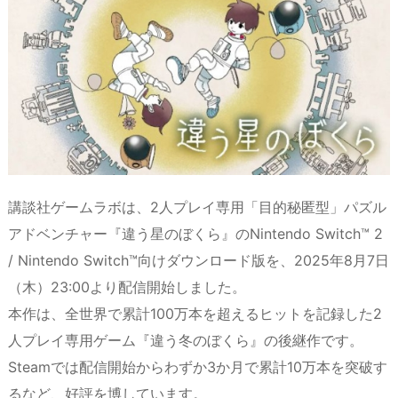
a
o
s
bl
o
dr
d
d
k
r
ar
o
s
o
y
d
p.
n
io
講談社ゲームラボは、2人プレイ専用「目的秘匿型」パズル
アドベンチャー『違う星のぼくら』のNintendo Switch™ 2
/ Nintendo Switch™向けダウンロード版を、2025年8月7日
（木）23:00より配信開始しました。
本作は、全世界で累計100万本を超えるヒットを記録した2
人プレイ専用ゲーム『違う冬のぼくら』の後継作です。
Steamでは配信開始からわずか3か月で累計10万本を突破す
るなど、好評を博しています。